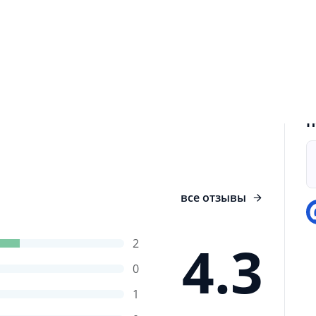
О
с
м
п
 различных вопросов, целью которых является
уемого. Средний уровень IQ составляет 100.
пробуйте наш IQ тест и узнайте, ваш уровень
П
все отзывы
4.3
2
0
1