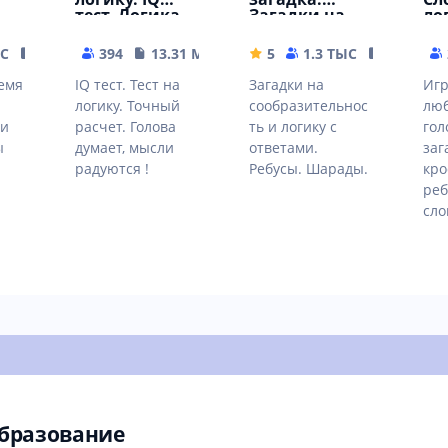
тест. Логика,
Загадки на
ло
мышление.
логику.
Уг
ЫС
13.66 MB
394
13.31 MB
5
1.3 ТЫС
14.57 MB
емя
IQ тест. Тест на
Загадки на
Игр
логику. Точный
сообразительнос
лю
 и
расчет. Голова
ть и логику с
гол
ы
думает, мысли
ответами.
заг
радуются !
Ребусы. Шарады.
кро
реб
сло
бразование