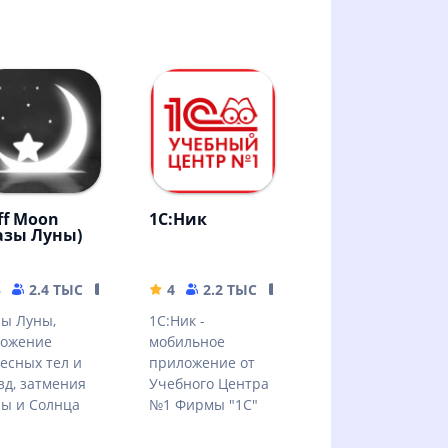
ff Moon
1С:Ник
азы Луны)
 MB
5
2.4 ТЫС
13.96 MB
4
2.2 ТЫС
49.31 MB
ы Луны,
1С:Ник -
ложение
мобильное
есных тел и
приложение от
зд, затмения
Учебного Центра
ы и Солнца
№1 Фирмы "1С"