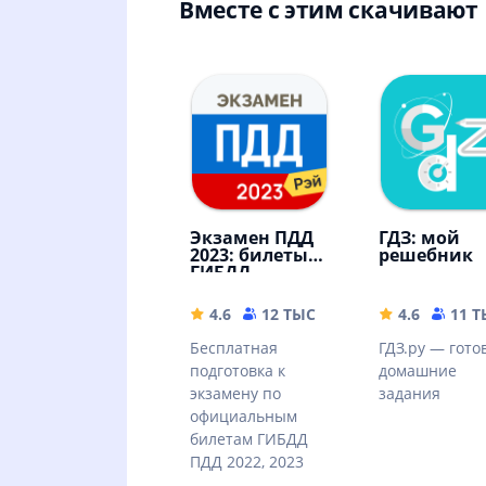
Вместе с этим скачивают
Экзамен ПДД
ГДЗ: мой
2023: билеты
решебник
ГИБДД
4.6
12 ТЫС
42.85 MB
4.6
11 
Бесплатная
ГДЗ.ру — гото
подготовка к
домашние
экзамену по
задания
официальным
билетам ГИБДД
ПДД 2022, 2023