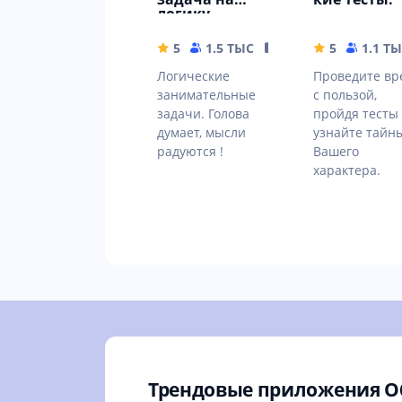
логику.
Занимательн
ые задачи
5
1.5 ТЫС
31.14 MB
5
1.1 Т
Логические
Проведите вр
занимательные
с пользой,
задачи. Голова
пройдя тесты
думает, мысли
узнайте тайн
радуются !
Вашего
характера.
Трендовые приложения О