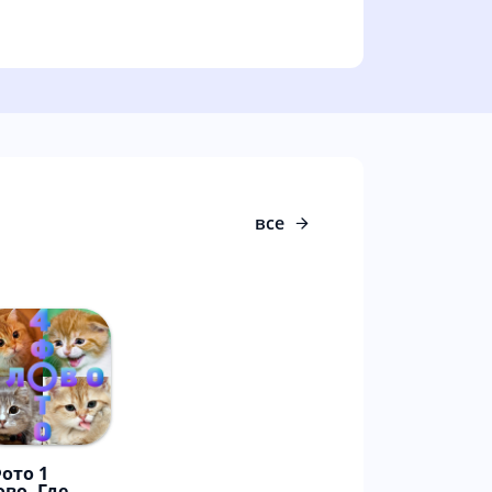
все
Фото 1
ово. Где