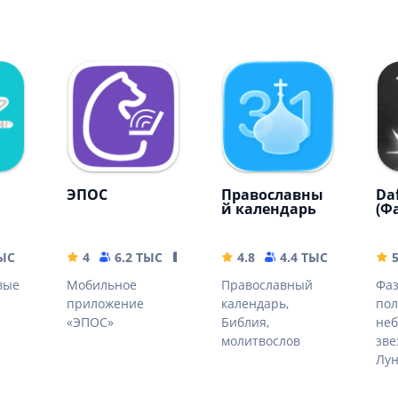
ЭПОС
Православны
Da
й календарь
(Ф
ТЫС
15.56 MB
4
6.2 ТЫС
31.87 MB
4.8
4.4 ТЫС
152.94
вые
Мобильное
Православный
Фаз
приложение
календарь,
по
«ЭПОС»
Библия,
неб
молитвослов
зве
Лун