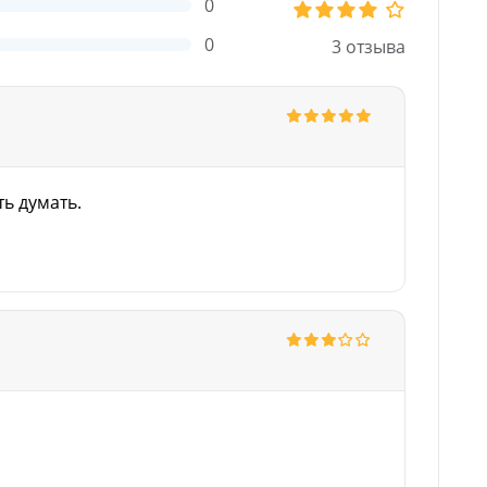
0
0
3 отзыва
ь думать.