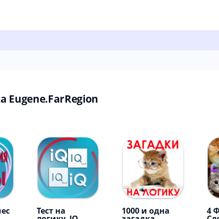
 Eugene.FarRegion
чес
Тест на
1000 и одна
4 
логику. IQ
загадка.
Сл