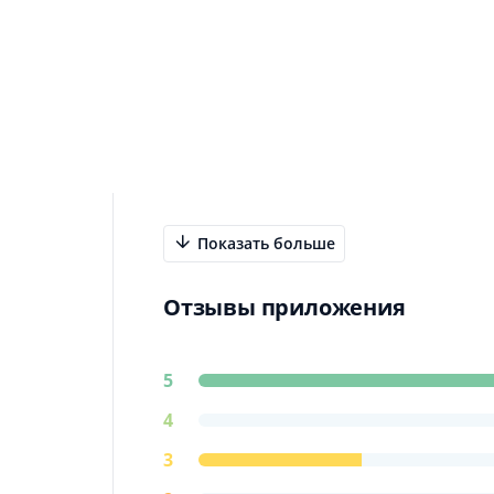
Информация о приложении
Тест интеллекта представляет группа
определение уровня интеллекта испыт
Задумывались ли вы, какой ваш IQ? По
интеллекта прямо сейчас!
Показать больше
Отзывы приложения
5
4
3