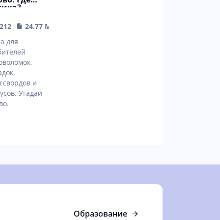
гика?
адай слово.
212
24.77 MB
а для
бителей
оволомок,
адок,
ссвордов и
усов. Угадай
во.
Образование