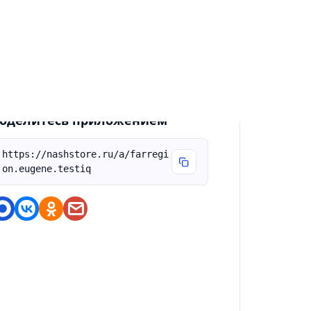
бновление направлено на поддержание
табильной работы приложения. Внесены
инорные правки и оптимизировано
риложение.
оделитесь приложением
https://nashstore.ru/a/farregi
on.eugene.testiq