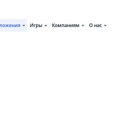
С
ЕНИЯ (6)
ложения
Игры
Компаниям
О нас
П
С
Р
Р
СВ
Р
В
О
П
П
В
О
З