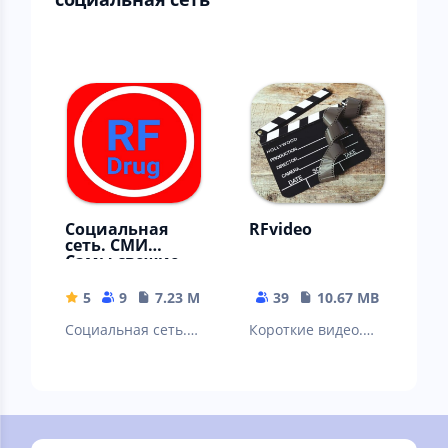
Социальная
RFvideo
сеть. СМИ
Самы свежие
новости
5
9
7.23 MB
39
10.67 MB
Социальная сеть.
Короткие видео.
Свежие новости, и
Снять свой
короткие клипы
короткий клип
Shorts