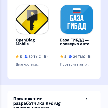
ГИБДД
базам ГИБДД на
ДТП, штрафы,
пробег
OpenDiag
База ГИБДД —
Mobile
проверка авто
5
30 ТЫС
6.46 MB
5
24 ТЫС
20.84 MB
Диагностика
Проверить авто по
отечественных
госномеру и по VIN
автомобилей
коду по базе
российского
ГИБДД без
производства.
рекламы
Приложение
разработчика RFdrug
социальная сеть