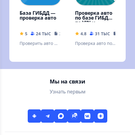
База ГИБДД —
Проверка авто
проверка авто
по базе ГИБДД
по VIN и
госномеру
5
24 ТЫС
20.84 MB
4.8
31 ТЫС
25.59 M
Проверить авто по
Проверка авто по
госномеру и по VIN
VIN коду и
коду по базе
госномеру по
ГИБДД без
базам ГИБДД на
рекламы
ДТП, штрафы,
пробег
Мы на связи
Узнать первым