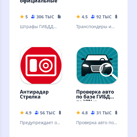
официальные
5
306 ТЫС
18.78 MB
4.5
92 ТЫС
55.05 M
Штрафы ГИБДД
Транспондеры и
официальные –
поездки в
приложение для
мобильном
проверки и
приложении
оплаты штрафов
"Автодор"
ГИБДД онлайн
Антирадар
Проверка авто
Стрелка
по базе ГИБДД
по VIN и
госномеру
4.9
56 ТЫС
15.68 MB
4.8
31 ТЫС
25.59 M
Предупреждает о
Проверка авто по
камерах
VIN коду и
видеофиксации
госномеру по