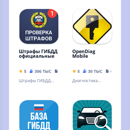
мобильном
видеофиксации
приложении
ГИБДД
"Автодор"
Штрафы ГИБДД
OpenDiag
официальные
Mobile
5
306 ТЫС
18.78 MB
5
30 ТЫС
6.46 MB
Штрафы ГИБДД
Диагностика
официальные –
отечественных
приложение для
автомобилей
проверки и
российского
оплаты штрафов
производства.
ГИБДД онлайн