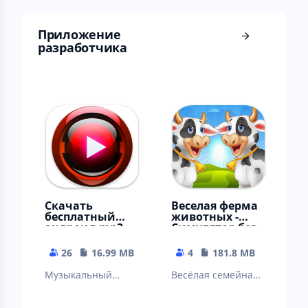
бильярдных игр в
мире
Приложение
разработчика ⠀
Cкачать
Веселая ферма
бесплатный
животных -
андроид mp3
Симулятор без
плеер для
интернета
музыки
26
16.99 MB
4
181.8 MB
Музыкальный
Весёлая семейная
проигрыватель на
ферма для
русском - Мп3-
взрослых и город,