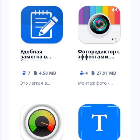
плеер бесплатно
как дача. Тауншип.
Удобная
Фоторедактор с
заметка в
эффектами,
блокноте -
стикеры,
редактор
фильтры
заметок
7
4.58 MB
4
27.91 MB
Это легкая в
Монтаж фото -
использовании
редактор
цифровая
записная книжка
для Android
бесплатно