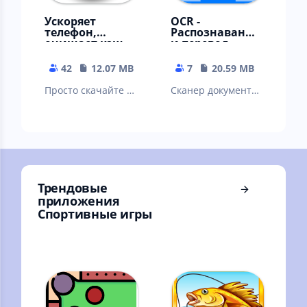
Ускоряет
OCR -
телефон,
Распознавание
очищает кэш
и перевод
телеграм, вк,
текста в ворд,
ватсап
пдф
42
12.07 MB
7
20.59 MB
Просто скачайте и
Сканер документов
наслаждайтесь
- распознавание и
приложением.
перевод с
картинки, фото
Трендовые
приложения
Спортивные игры