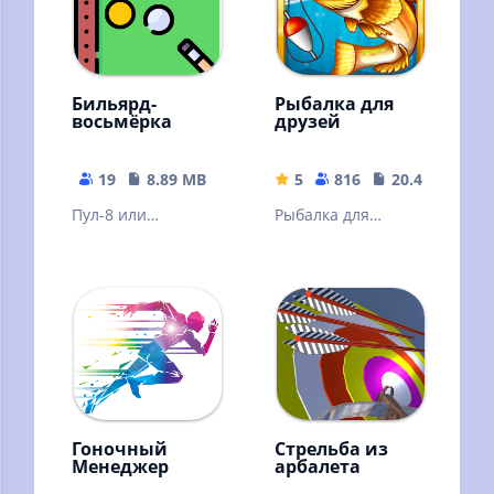
Бильярд-
Рыбалка для
восьмёрка
друзей
19
8.89 MB
5
816
20.46 MB
Пул-8 или
Рыбалка для
«бильярд-
Друзей -
восьмёрка» —
мобильный
одна из самых
рыболовный
популярных
симулятор!
бильярдных игр в
мире
Гоночный
Стрельба из
Менеджер
арбалета