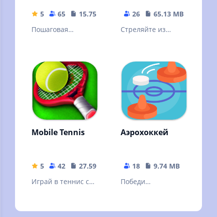
5
65
15.75 MB
26
65.13 MB
Пошаговая
Стреляйте из
стратегия -
арбалета и
менеджер
поражайте
гоночных видов
статичные и
спорта, от
движущиеся
Формулы-1 до
мишени
биатлона.
Mobile Tennis
Аэрохоккей
5
42
27.59 MB
18
9.74 MB
Играй в теннис с
Победи
простым
противника, забив
управлением!
шайбу в его ворота
большее