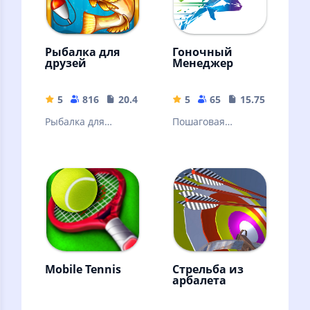
Рыбалка для
Гоночный
друзей
Менеджер
5
816
20.46 MB
5
65
15.75 MB
Рыбалка для
Пошаговая
Друзей -
стратегия -
мобильный
менеджер
рыболовный
гоночных видов
симулятор!
спорта, от
Формулы-1 до
биатлона.
Mobile Tennis
Стрельба из
арбалета