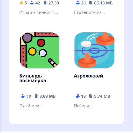
5
42
27.59 MB
26
65.13 MB
Играй в теннис с
Стреляйте из
простым
арбалета и
управлением!
поражайте
статичные и
движущиеся
мишени
Бильярд-
Аэрохоккей
восьмёрка
19
8.89 MB
18
9.74 MB
Пул-8 или
Победи
«бильярд-
противника, забив
восьмёрка» —
шайбу в его ворота
одна из самых
большее
популярных
количество раз.