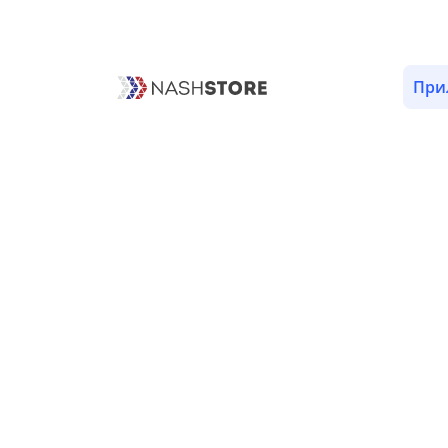
ОПИСАНИЕ
ВЕРСИИ (1)
РАЗРЕШЕНИЯ (8)
При
События «PulseVPN - Быстро 
Пока