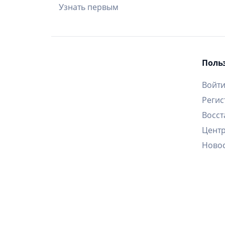
Узнать первым
Поль
Войт
Регис
Восст
Цент
Ново