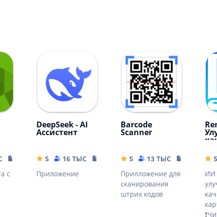
DeepSeek - AI
Barcode
Rem
Ассистент
Scanner
Ул
ка
ка
С
10.32 MB
5
16 ТЫС
16.44 MB
5
13 ТЫС
4.04 MB
а с
Приложение
Прилложение для
ИИ 
сканирования
ул
штрих кодов
кач
кар
❗Чи