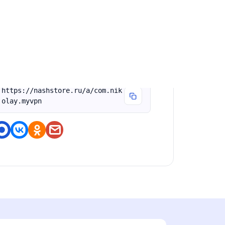
ервый запуск приложения , проверка всего
ункционала
оделитесь приложением
https://nashstore.ru/a/com.nik
olay.myvpn