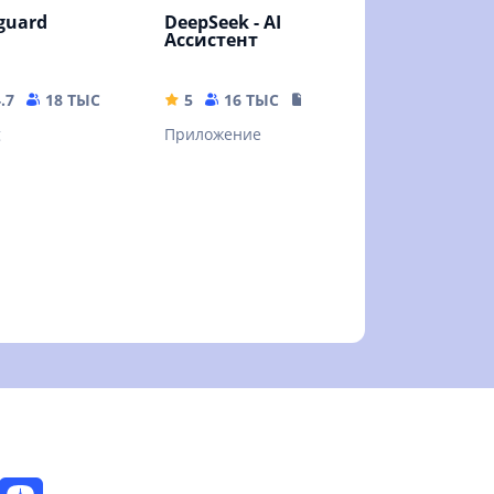
guard
DeepSeek - AI
Ассистент
.7
18 ТЫС
35.63 MB
5
16 ТЫС
16.44 MB
g
Приложение