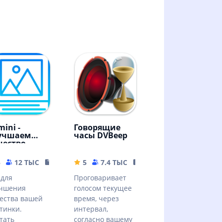
ini -
Говорящие
учшаем
часы DVBeep
чество
ртинок!
5
12 ТЫС
79.19 MB
5
7.4 ТЫС
17.71 MB
для
Проговаривает
учшения
голосом текущее
ества вашей
время, через
тинки.
интервал,
тать
согласно вашему