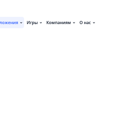
С
ложения
Игры
Компаниям
О нас
П
С
и Безопасно»
Р
Р
СВ
Р
 нет событий.
О
П
П
В
О
З