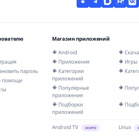
зователю
Магазин приложений
и
Android
Скача
трация
Приложения
Игры
ановить пароль
Категории
Катег
приложений
р помощи
Популярные
Попул
сти
приложения
Подборки
Подбо
приложений
Android TV
Linux
СКОРО