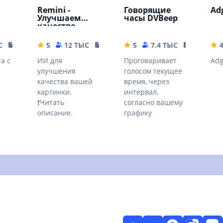
Remini -
Говорящие
Ad
Улучшаем
часы DVBeep
качество
картинок!
С
10.32 MB
5
12 ТЫС
79.19 MB
5
7.4 ТЫС
17.71 MB
4
а с
ИИ для
Проговаривает
Ad
улучшения
голосом текущее
качества вашей
время, через
картинки.
интервал,
❗Читать
согласно вашему
описание.
графику