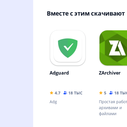
Вместе с этим скачивают
Adguard
ZArchiver
4.7
18 ТЫС
35.63 MB
5
18 ТЫ
Adg
Простая работ
архивами и
файлами