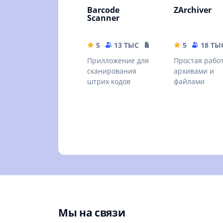
Barcode
ZArchiver
Scanner
5
13 ТЫС
4.04 MB
5
18 ТЫ
Прилложение для
Простая работ
сканирования
архивами и
штрих кодов
файлами
Мы на связи