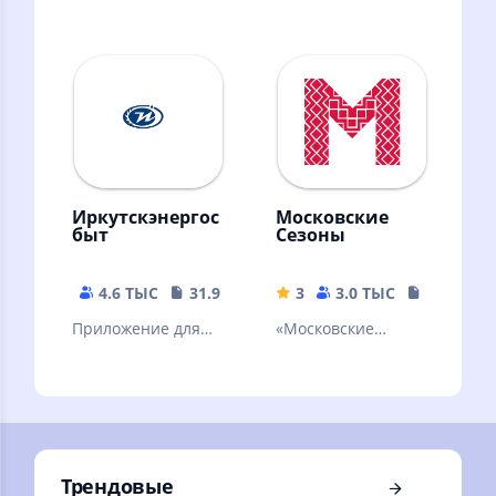
видеочат, 400 млн
которые отдают
человек!
даром в Вашем
городе и
поделитесь
своими!
Иркутскэнергос
Московские
быт
Сезоны
4.6 ТЫС
31.92 MB
3
3.0 ТЫС
151.64 M
Приложение для
«Московские
проверки счета и
сезоны» — афиша
передачи
главных событий
показаний
столицы!
Трендовые