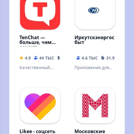
своими!
TenChat —
Иркутскэнергос
больше, чем
быт
соцсеть
4.9
44 ТЫС
118.39 MB
4.6 ТЫС
31.92 MB
Качественный
Приложение для
контент,
проверки счета и
мессенджер,
передачи
знакомства с
показаний
профи
Likee - соцсеть
Московские