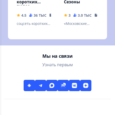
коротких
Сезоны
видео
4.5
36 ТЫС
91.03 MB
3
3.0 ТЫС
151.64 M
соцсеть коротких
«Московские
видео
сезоны» — афиша
главных событий
столицы!
Мы на связи
Узнать первым