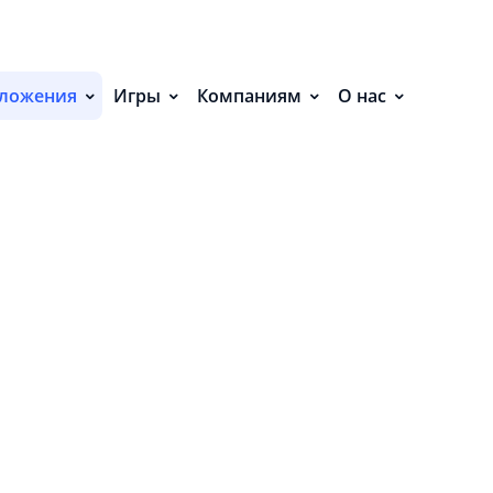
С
Я (8)
ложения
Игры
Компаниям
О нас
П
С
Р
Block Puzzle
Сортировать:
Р
СВ
Р
О
П
П
В
О
З
П