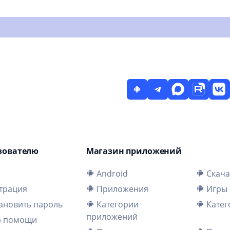
зователю
Магазин приложений
и
Android
Скача
трация
Приложения
Игры
ановить пароль
Категории
Катег
приложений
р помощи