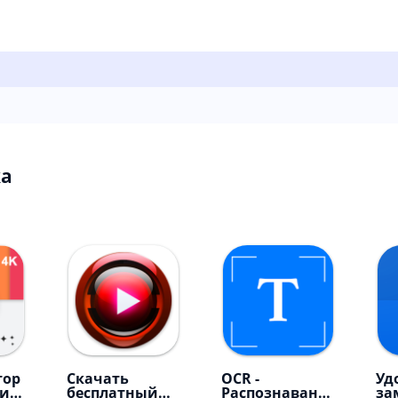
а ⠀
тор
Cкачать
OCR -
Уд
и,
бесплатный
Распознавани
за