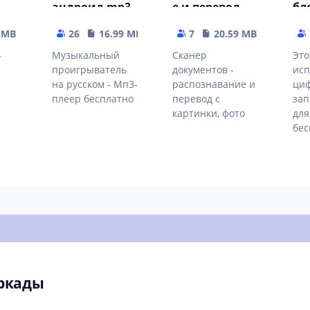
андроид mp3
е и перевод
бл
плеер для
текста в ворд,
ре
музыки
пдф
за
 MB
26
16.99 MB
7
20.59 MB
-
Музыкальный
Сканер
Это
проигрыватель
документов -
исп
на русском - Мп3-
распознавание и
ци
плеер бесплатно
перевод с
зап
картинки, фото
для
бес
ркады