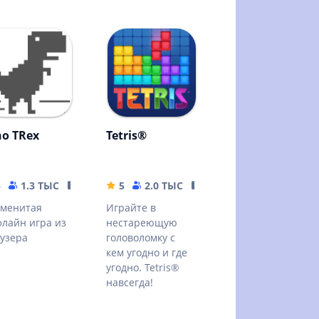
no TRex
Tetris®
5
1.3 ТЫС
6.39 MB
5
2.0 ТЫС
160.88 MB
аменитая
Играйте в
лайн игра из
нестареющую
узера
головоломку с
кем угодно и где
угодно. Tetris®
навсегда!