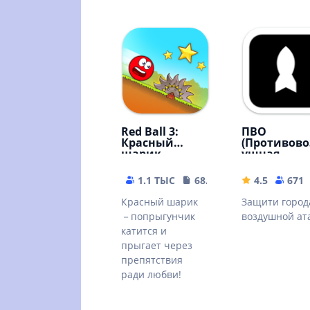
Red Ball 3:
ПВО
Красный
(Противово
шарик
ушная
оборона)
1.1 ТЫС
68.72 MB
4.5
671
Красный шарик
Защити город
－попрыгунчик
воздушной ат
катится и
прыгает через
препятствия
ради любви!