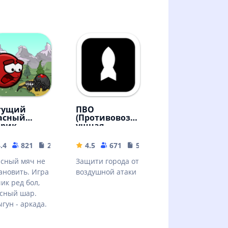
гущий
ПВО
асный
(Противовозд
рик
ушная
оборона)
.4
821
24.52 MB
4.5
671
55.09 MB
сный мяч не
Защити города от
ановить. Игра
воздушной атаки
ик ред бол,
сный шар.
гун - аркада.