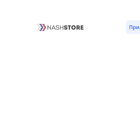
ОПИСАНИЕ
ОТЗЫВЫ
ВЕРСИИ (1)
РАЗРЕШЕНИ
При
Отзывы приложения
«Игра классический тетрис - 
Classic»
Пока нет отзывов.