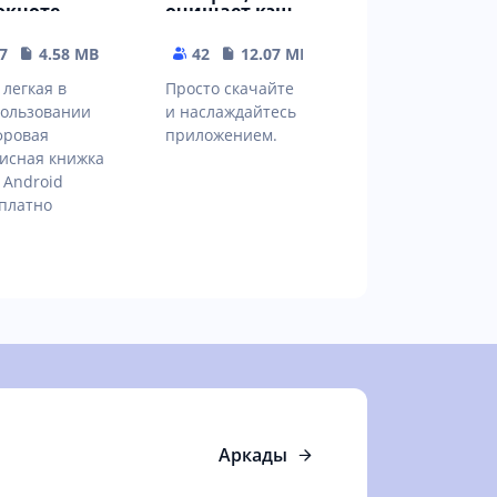
окноте -
очищает кэш
дактор
телеграм, вк,
меток
ватсап
7
4.58 MB
42
12.07 MB
 легкая в
Просто скачайте
ользовании
и наслаждайтесь
фровая
приложением.
исная книжка
 Android
платно
Аркады