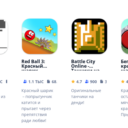
Red Ball 3:
Battle City
Бе
Красный
Online -
кр
шарик
Танчики на
ша
Денди
ЫС
6.39 MB
1.1 ТЫС
68.72 MB
4.7
900
32.38 MB
4
Красный шарик
Оригинальные
Кра
 из
－попрыгунчик
танчики на
ост
катится и
денди!
мяч
прыгает через
кра
препятствия
Пры
ради любви!