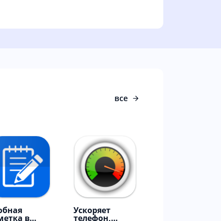
все
обная
Ускоряет
метка в
телефон,