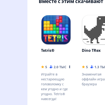
Вместе с этим скачивают
Tetris®
Dino TRex
5
2.0 ТЫС
160.88 MB
5
1.3 Т
Играйте в
Знаменитая
нестареющую
оффлайн игра
головоломку с
браузера
кем угодно и где
угодно. Tetris®
навсегда!