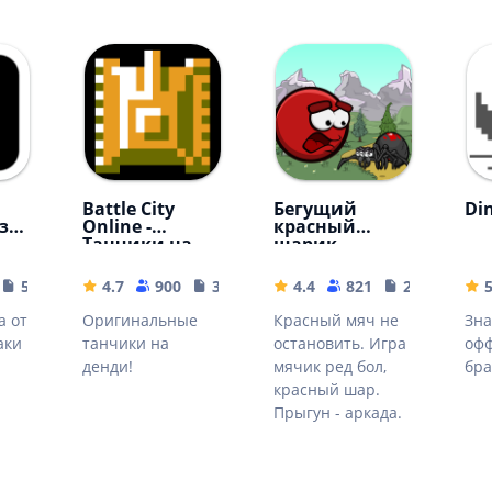
Battle City
Бегущий
Di
зд
Online -
красный
Танчики на
шарик
Денди
55.09 MB
4.7
900
32.38 MB
4.4
821
24.52 MB
а от
Оригинальные
Красный мяч не
Зн
аки
танчики на
остановить. Игра
офф
денди!
мячик ред бол,
бра
красный шар.
Прыгун - аркада.