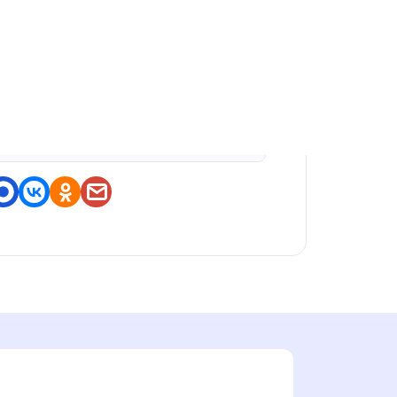
оделитесь приложением
https://nashstore.ru/a/com.mob
ileinfo.puzzle