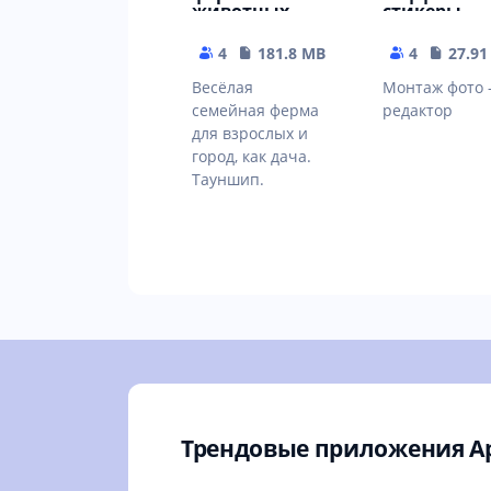
животных -
стикеры,
Симулятор
фильтры
без интернета
4
181.8 MB
4
27.91
Весёлая
Монтаж фото 
семейная ферма
редактор
для взрослых и
город, как дача.
Тауншип.
Трендовые приложения А