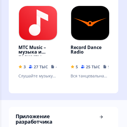
Андроида.
Пробная версия
МТС Music –
Record Dance
музыка и
Radio
подкасты
3
27 ТЫС
41 MB
5
25 ТЫС
9.39 MB
Слушайте музыку и
Вся танцевальная
подкасты
музыка
бесплатно –
онлайн и без
интернета!
Приложение
разработчика ⠀