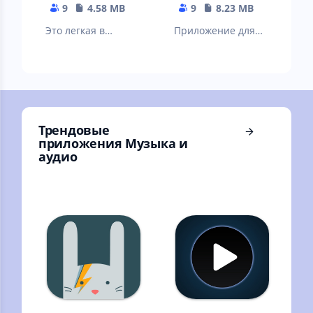
заметок
9
4.58 MB
9
8.23 MB
Это легкая в
Приложение для
использовании
блокировки экрана
цифровая
телефона
записная книжка
для Android
бесплатно
Трендовые
приложения Музыка и
аудио