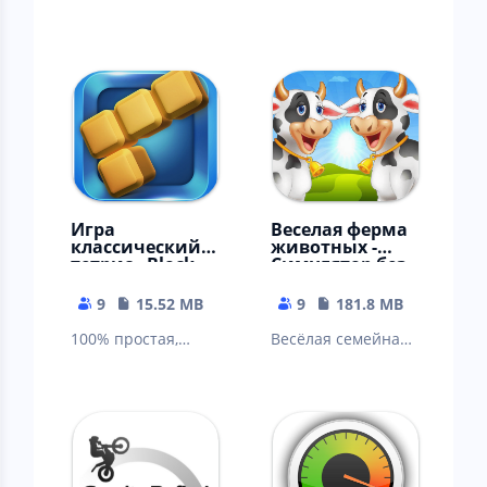
Игра
Веселая ферма
классический
животных -
тетрис - Block
Симулятор без
Puzzle Classic
интернета
9
15.52 MB
9
181.8 MB
100% простая,
Весёлая семейная
бесплатная
ферма для
классическая
взрослых и город,
ретро игра -
как дача. Тауншип.
скачать бесплатно