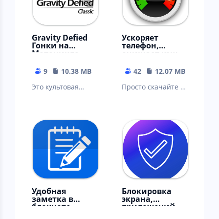
Gravity Defied
Ускоряет
Гонки на
телефон,
Мотоцикле
очищает кэш
Гоночные Игры
телеграм, вк,
ватсап
9
10.38 MB
42
12.07 MB
Это культовая
Просто скачайте и
мобильная игра-
наслаждайтесь
мототриал, мото-
приложением.
симулятор.
Удобная
Блокировка
заметка в
экрана,
блокноте -
приложений
редактор
на андроид