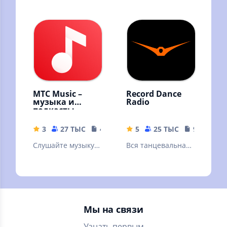
подкасты без
для платформы
интернета!
Android
Скачивайте песни
и слушайте
оффлайн
МТС Music –
Record Dance
музыка и
Radio
подкасты
3
27 ТЫС
41 MB
5
25 ТЫС
9.39 MB
Слушайте музыку и
Вся танцевальная
подкасты
музыка
бесплатно –
онлайн и без
интернета!
Мы на связи
Узнать первым