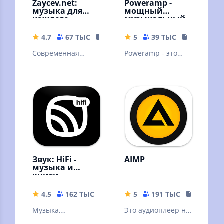
Zaycev.net:
Poweramp -
музыка для
мощный
каждого
музыкальный
плеер
4.7
67 ТЫС
54.18 MB
5
39 ТЫС
18.69 MB
Современная
Poweramp - это
российская музыка
мощный
аудиоплеер для
Андроида.
Пробная версия
Звук: HiFi -
AIMP
музыка и
книги
4.5
162 ТЫС
56.57 MB
5
191 ТЫС
19.34 M
Музыка,
Это аудиоплеер на
аудиокниги,
основе плейлистов