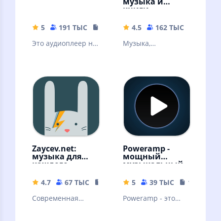
музыка и
книги
5
191 ТЫС
19.34 MB
4.5
162 ТЫС
56.57 
Это аудиоплеер на
Музыка,
основе плейлистов
аудиокниги,
для платформы
подкасты без
Android
интернета!
Скачивайте песни
и слушайте
оффлайн
Zaycev.net:
Poweramp -
музыка для
мощный
каждого
музыкальный
плеер
4.7
67 ТЫС
54.18 MB
5
39 ТЫС
18.69 MB
Современная
Poweramp - это
российская музыка
мощный
аудиоплеер для