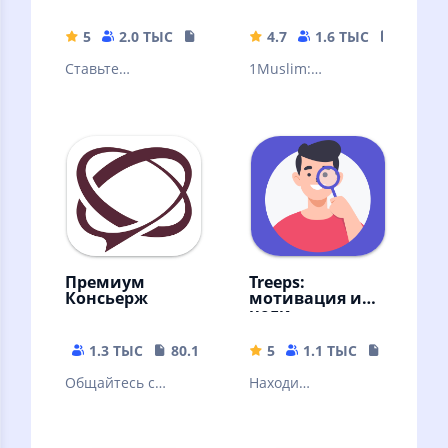
5
2.0 ТЫС
54.94 MB
4.7
1.6 ТЫС
24.72 
Ставьте
1Muslim:
вдохновляющие
Расписания
цели и
молитв, Азан,
отслеживайте их
Кибла, Рамадан
прогресс
виджет и
календарь, Хадисы
Премиум
Treeps:
Консьерж
мотивация и
цели
1.3 ТЫС
80.14 MB
5
1.1 ТЫС
24.6 MB
Общайтесь с
Находи
консьержем:
интересные
быстро, удобно,
занятия. Заводи