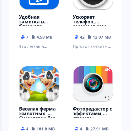
Удобная
Ускоряет
заметка в
телефон,
блокноте -
очищает кэш
редактор
телеграм, вк,
заметок
ватсап
7
4.58 MB
42
12.07 MB
Это легкая в
Просто скачайте и
использовании
наслаждайтесь
цифровая
приложением.
записная книжка
для Android
бесплатно
Веселая ферма
Фоторедактор с
животных -
эффектами,
Симулятор без
стикеры,
интернета
фильтры
4
181.8 MB
4
27.91 MB