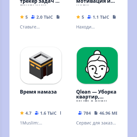
трекер задач и
мотивация и
привычек
цели
5
2.0 ТЫС
54.94 MB
5
1.1 ТЫС
24.6 MB
Ставьте
Находи
вдохновляющие
интересные
цели и
занятия. Заводи
отслеживайте их
привычки, ставь
прогресс
цели и организуй
свое время
Время намаза
Qlean — Уборка
квартир,
мытье окон,
глажка
4.7
1.6 ТЫС
24.72 MB
784
46.96 MB
1Muslim:
Сервис для заказа
Расписания
уборки: мойка окон
молитв, Азан,
и балконов, глажка