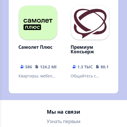
Кибла, Рамадан
и другое
виджет и
календарь, Хадисы
Самолет Плюс
Премиум
Консьерж
586
124.2 MB
1.3 ТЫС
80.14 MB
Квартиры, мебель,
Общайтесь с
ремонт, дизайн и
консьержем:
многое другое в
быстро, удобно,
одном
всегда онлайн!
приложении
Самолет Плюс
Мы на связи
Узнать первым