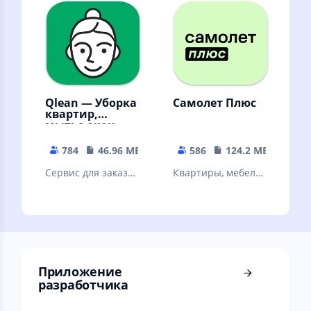
всегда онлайн!
привычки, ставь
цели и организуй
свое время
Qlean — Уборка
Самолет Плюс
квартир,
мытье окон,
глажка
784
46.96 MB
586
124.2 MB
Сервис для заказа
Квартиры, мебель,
уборки: мойка окон
ремонт, дизайн и
и балконов, глажка
многое другое в
и другое
одном
приложении
Самолет Плюс
Приложение
разработчика ⠀