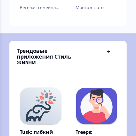
Весёлая семейная
Монтаж фото -
ферма для
редактор
взрослых и город,
как дача. Тауншип.
Трендовые
приложения Стиль
жизни
Tusk: гибкий
Treeps: