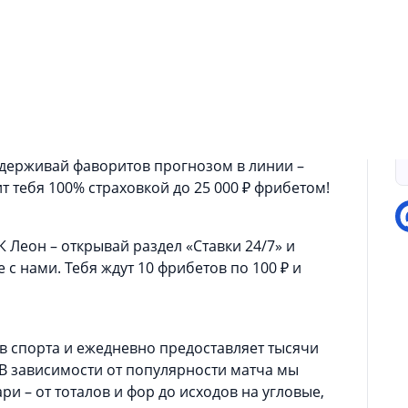
с
дним из популярных букмекеров России. Тысячи
ь, экспертные прогнозы, трансляции матчей,
тоды выплат уже ждут тебя в нашем
П
держивай фаворитов прогнозом в линии –
т тебя 100% страховкой до 25 000 ₽ фрибетом!
 Леон – открывай раздел «Ставки 24/7» и
с нами. Тебя ждут 10 фрибетов по 100 ₽ и
в спорта и ежедневно предоставляет тысячи
 В зависимости от популярности матча мы
ри – от тоталов и фор до исходов на угловые,