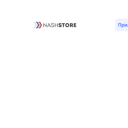
ОПИСАНИЕ
ВЕРСИИ (6)
РАЗРЕШЕНИЯ (43)
При