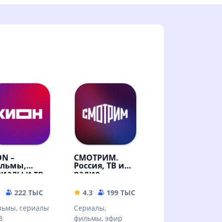
ON –
СМОТРИМ.
льмы,
Россия, ТВ и
риалы и тв
радио
MB
5
222 ТЫС
108.87 MB
4.3
199 ТЫС
32.67 MB
ьмы, сериалы
Сериалы,
В
фильмы, эфир