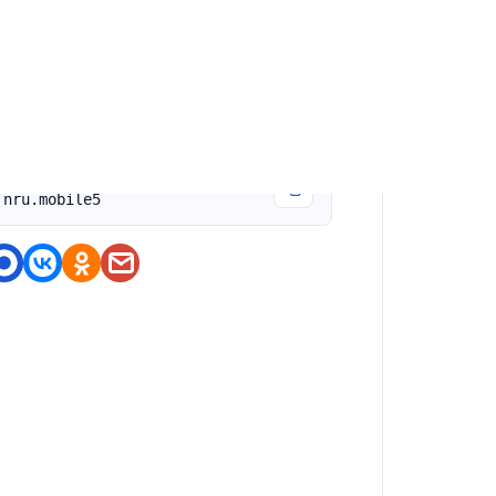
тало еще удобнее!
оделитесь приложением
https://nashstore.ru/a/com.leo
nru.mobile5