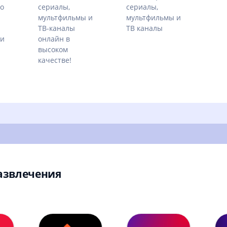
о
сериалы,
сериалы,
мультфильмы и
мультфильмы и
и
ТВ-каналы
ТВ каналы
еи
онлайн в
высоком
качестве!
азвлечения