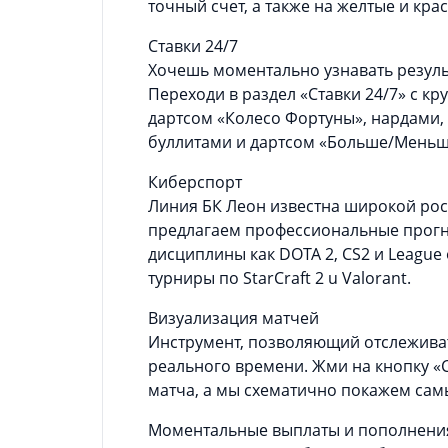
точный счет, а также на желтые и кра
Ставки 24/7
Хочешь моментально узнавать резуль
Переходи в раздел «Ставки 24/7» с к
дартсом «Колесо Фортуны», нардами,
буллитами и дартсом «Больше/Меньш
Киберспорт
Линия БК Леон известна широкой рос
предлагаем профессиональные прогно
дисциплины как DOTA 2, CS2 и League 
турниры по StarCraft 2 u Valorant.
Визуализация матчей
Инструмент, позволяющий отслеживат
реального времени. Жми на кнопку «
матча, а мы схематично покажем са
Моментальные выплаты и пополнени