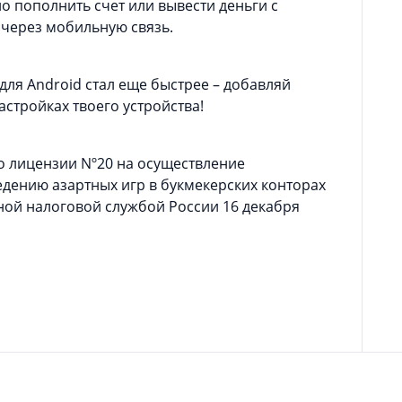
о пополнить счет или вывести деньги с
через мобильную связь.
для Android стал еще быстрее – добавляй
астройках твоего устройства!
о лицензии Nº20 на осуществление
едению азартных игр в букмекерских конторах
ной налоговой службой России 16 декабря