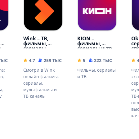
Wink – ТВ,
KION –
Ok
,
фильмы,
фильмы,
се
и
сериалы
сериалы и тв
спо
 ТЫС
42.88 MB
4.7
259 ТЫС
59.68 MB
5
222 ТЫС
108.87 
4
та:
Смотри в Wink
Фильмы, сериалы
Фи
в,
онлайн фильмы,
и ТВ
экс
сериалы,
сер
ы,
мультфильмы и
мул
у
ТВ каналы
ТВ-
онл
вы
кач