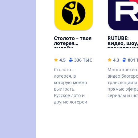
Столото – твоя
RUTUBE:
лотерея
видео, шоу
онлайн
трансляци
4.5
336 ТЫС
77.21 MB
4.3
801
Столото –
Много контен
лотерея, в
видео блогеро
которую можно
трансляции и
выиграть.
прямые эфир
Русское лото и
сериалы и шо
другие лотереи