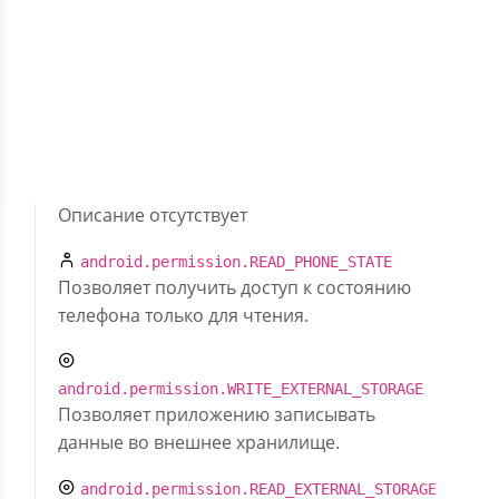
Скрыть разрешения (14)
com.google.android.gms.permission.AD_ID
Описание отсутствует
com.android.vending.BILLING
Описание отсутствует
android.permission.READ_PHONE_STATE
Позволяет получить доступ к состоянию
телефона только для чтения.
android.permission.WRITE_EXTERNAL_STORAGE
Позволяет приложению записывать
данные во внешнее хранилище.
android.permission.READ_EXTERNAL_STORAGE