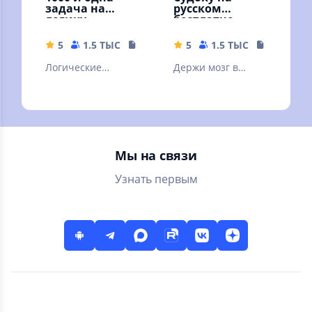
задача на
русском
логику.
бесплатно
Занимательны
е задачи
5
1.5 ТЫС
31.14 MB
5
1.5 ТЫС
25.67 MB
Логические
Держи мозг в
занимательные
тонусе. Решай
задачи. Голова
судоку - сложные и
думает, мысли
легкие! Судоку -
радуются !
классический
Мы на связи
Узнать первым