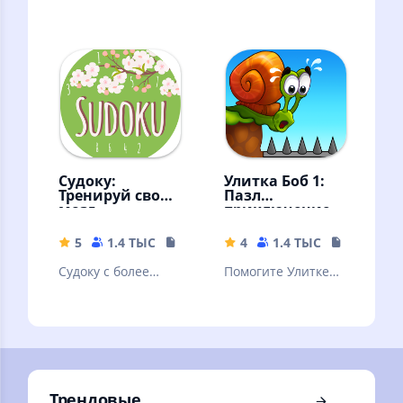
занимательные
тонусе. Решай
задачи. Голова
судоку - сложные и
думает, мысли
легкие! Судоку -
радуются !
классический
Судоку:
Улитка Боб 1:
Тренируй свой
Пазл
мозг
приключение
5
1.4 ТЫС
17.73 MB
4
1.4 ТЫС
130.42 M
Судоку с более
Помогите Улитке
50,000 задачами,
Бобу пройти все
простой графикой
уровни забавного
и убойными
приключения с
возможностями
головоломками!
Трендовые