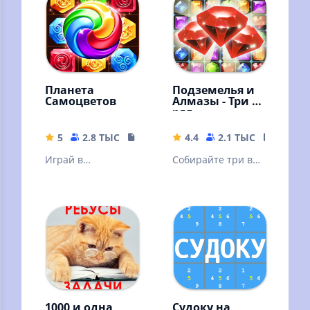
возможностями
головоломками!
Планета
Подземелья и
Самоцветов
Алмазы - Три в
ряд
5
2.8 ТЫС
146.32 MB
4.4
2.1 ТЫС
26.5 M
Играй в
Собирайте три в
головоломки "три
ряд алмазы и
в ряд",
кристаллы на
наслаждайся
русском языке в
забавными
игре без
историями.
интернета!
1000 и одна
Судоку на