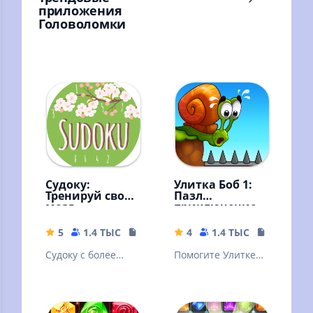
приложения
Головоломки
Судоку:
Улитка Боб 1:
Тренируй свой
Пазл
мозг
приключение
5
1.4 ТЫС
17.73 MB
4
1.4 ТЫС
130.42 M
Судоку с более
Помогите Улитке
50,000 задачами,
Бобу пройти все
простой графикой
уровни забавного
и убойными
приключения с