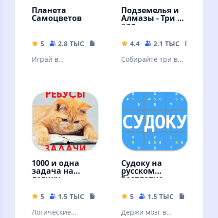
Планета
Подземелья и
Самоцветов
Алмазы - Три в
ряд
5
2.8 ТЫС
146.32 MB
4.4
2.1 ТЫС
26.5 M
Играй в
Собирайте три в
головоломки "три
ряд алмазы и
в ряд",
кристаллы на
наслаждайся
русском языке в
забавными
игре без
историями.
интернета!
1000 и одна
Судоку на
задача на
русском
логику.
бесплатно
Занимательны
е задачи
5
1.5 ТЫС
31.14 MB
5
1.5 ТЫС
25.67 MB
Логические
Держи мозг в