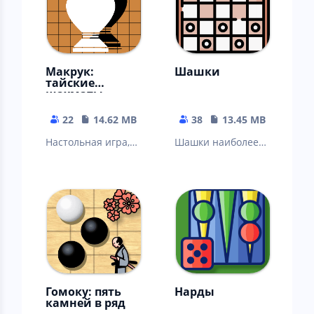
Макрук:
Шашки
тайские
шахматы
22
14.62 MB
38
13.45 MB
Настольная игра,
Шашки наиболее
известная как
демократичная
тайские шахматы.
логическая игра.
Гомоку: пять
Нарды
камней в ряд