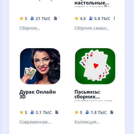
настольные
игры +онлайн
5
21 ТЫС
17.74 MB
4.5
5.8 ТЫС
47.76 
Сборник
Сборник самых
карточных игр:
популярных
Тысяча, Дурак,
карточных и
Косынка, Паук,
настольных игр. С
Солитер, Три пика.
компьютером или
онлайн.
Дурак Онлайн
Пасьянсы:
3D
сборник
карточных игр
5
3.1 ТЫС
76.38 MB
5
1.8 ТЫС
27.06 MB
Cовременная
Коллекция
версия карточной
пасьянсов - более