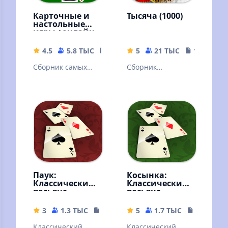
Карточные и
Тысяча (1000)
настольные
игры +онлайн
4.5
5.8 ТЫС
47.76 MB
5
21 ТЫС
17.74 MB
Сборник самых
Сборник
популярных
карточных игр:
карточных и
Тысяча, Дурак,
настольных игр. С
Косынка, Паук,
компьютером или
Солитер, Три пика.
онлайн.
Паук:
Косынка:
Классический
Классический
пасьянс
пасьянс
3
1.3 ТЫС
20.77 MB
5
1.7 ТЫС
20.14 MB
Классический
Классический