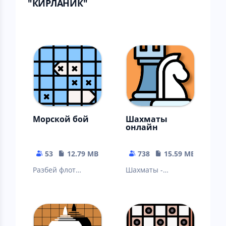
"КИРЛАНИК"
Морской бой
Шахматы
онлайн
53
12.79 MB
738
15.59 MB
Разбей флот
Шахматы -
противника,
старейшая и самая
потопив все его
известная
корабли.
стратегическая
игра