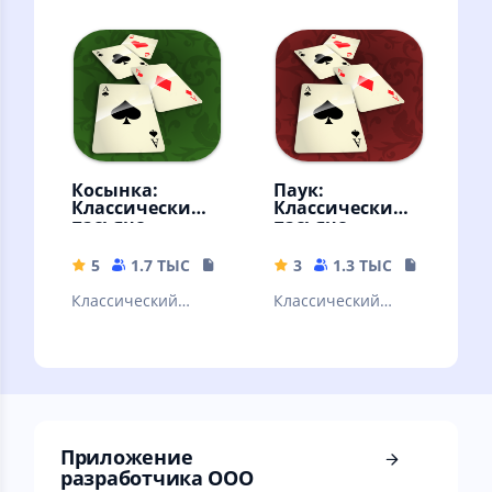
игры
140 игр. Любимые
пасьянсы без
интернета
Косынка:
Паук:
Классический
Классический
пасьянс
пасьянс
5
1.7 ТЫС
20.14 MB
3
1.3 ТЫС
20.77 MB
Классический
Классический
вариант пасьянса
вариант пасьянса
косынка в новой
паук в новой
обертке
обертке
Приложение
разработчика ООО