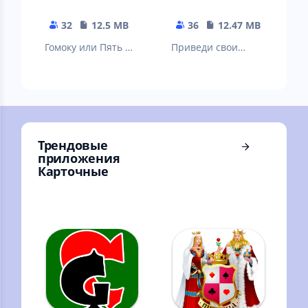
32
12.5 MB
36
12.47 MB
Гомоку или Пять в
Приведи свои
ряд — игра
фишки в дом и
объединяет в себе
сними их с доски
строгость шахмат,
раньше, чем это
логику шашек
сделает противни
Трендовые
приложения
Карточные