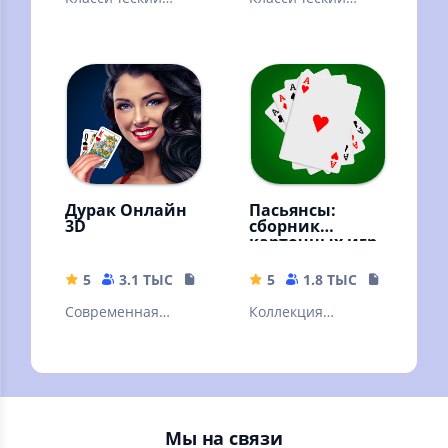
вариант пасьянса
вариант пасьянса
паук в новой
косынка в новой
обертке
обертке
Дурак Онлайн
Пасьянсы:
3D
сборник
карточных игр
5
3.1 ТЫС
76.38 MB
5
1.8 ТЫС
27.06 MB
Cовременная
Коллекция
версия карточной
пасьянсов - более
игры
140 игр. Любимые
пасьянсы без
интернета
Мы на связи