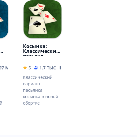
Косынка:
Классический
пасьянс
.97 MB
5
1.7 ТЫС
20.14 MB
Классический
вариант
пасьянса
косынка в новой
ой
обертке