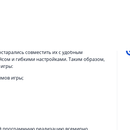
сть сборника наиболее популярных карточных
ские варианты пасьянсов, как пасьянс
П
, которые являются самыми популярными
а
я довольно увлекательной и затягивающей
постарались совместить их с удобным
сом и гибкими настройками. Таким образом,
 игры:
имов игры;
бой программную реализацию всемирно