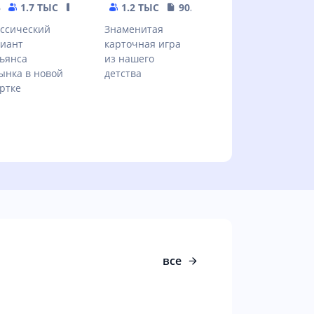
5
1.7 ТЫС
20.14 MB
1.2 ТЫС
90.53 MB
ссический
Знаменитая
иант
карточная игра
ьянса
из нашего
ынка в новой
детства
ртке
все