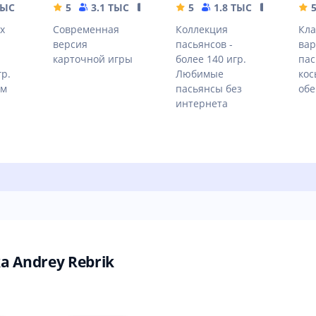
ТЫС
47.76 MB
5
3.1 ТЫС
76.38 MB
5
1.8 ТЫС
27.06 MB
х
Cовременная
Коллекция
Кла
версия
пасьянсов -
вар
карточной игры
более 140 игр.
пас
р.
Любимые
кос
ом
пасьянсы без
обе
интернета
 Andrey Rebrik