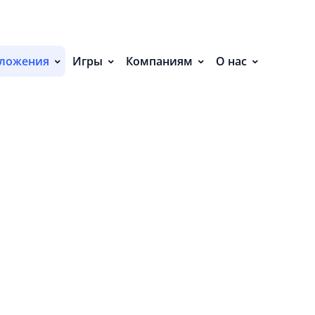
С
НИЯ (8)
П
ложения
Игры
Компаниям
О нас
С
Р
Р
СВ
Р
О
П
П
В
О
З
Н