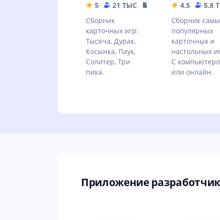
5
21 ТЫС
17.74 MB
4.5
5.8 
Сборник
Сборник самы
карточных игр:
популярных
Тысяча, Дурак,
карточных и
Косынка, Паук,
настольных иг
Солитер, Три
С компьютер
пика.
или онлайн.
Приложение разработчика