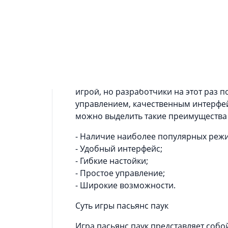
Паук: Классический пасьянс - это ча
игр, в который вошли такие классиче
свободная ячейка и пасьянс косынка
разновидностями пасьянсов.
Особенности игры и её преимуществ
Пасьянсы все, сами по себе, являютс
игрой, но разработчики на этот раз 
управлением, качественным интерфей
можно выделить такие преимущества
- Наличие наиболее популярных реж
- Удобный интерфейс;
- Гибкие настойки;
- Простое управление;
- Широкие возможности.
Суть игры пасьянс паук
Игра пасьянс паук представляет со