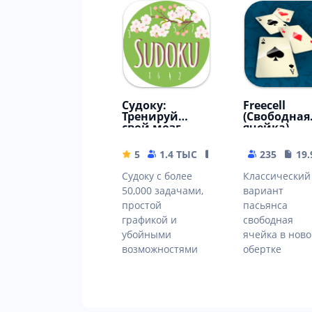
Судоку:
Freecell
Тренируй
(Свободная
свой мозг
ячейка)
5
1.4 ТЫС
17.73 MB
235
19
Судоку с более
Классический
50,000 задачами,
вариант
простой
пасьянса
графикой и
свободная
убойными
ячейка в нов
возможностями
обертке