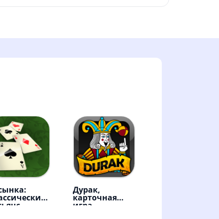
сынка:
Дурак,
ассический
карточная
сьянс
игра