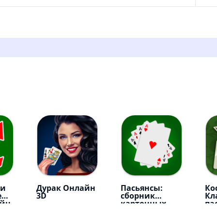
 и
Дурак Онлайн
Пасьянсы:
Ко
е
3D
сборник
Кл
айн
карточных
па
игр