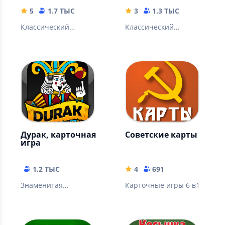
5
1.7 ТЫС
3
1.3 ТЫС
Классический
Классический
вариант пасьянса
вариант пасьянса
косынка в новой
паук в новой обертке
обертке
Дурак, карточная
Советские карты
игра
1.2 ТЫС
4
691
Знаменитая
Карточные игры 6 в1
карточная игра из
нашего детства