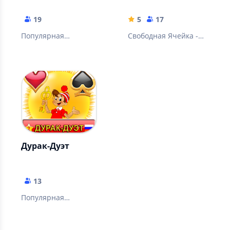
19
5
17
Популярная
Свободная Ячейка -
карточная игра
классический пасьянс
Солитер без
интернета -
карточная игра
Дурак-Дуэт
13
Популярная
карточная игра