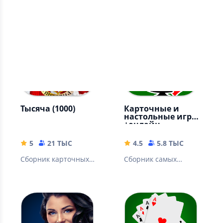
Дурак онлайн -
Скинь все карты и
карточка игра с
выйди из игры
возможностью игры
победителем!
по сети и в
одиночном режиме.
Тысяча (1000)
Карточные и
настольные игры
+онлайн
5
21 ТЫС
4.5
5.8 ТЫС
Сборник карточных
Сборник самых
игр: Тысяча, Дурак,
популярных
Косынка, Паук,
карточных и
Солитер, Три пика.
настольных игр. С
компьютером или
онлайн.