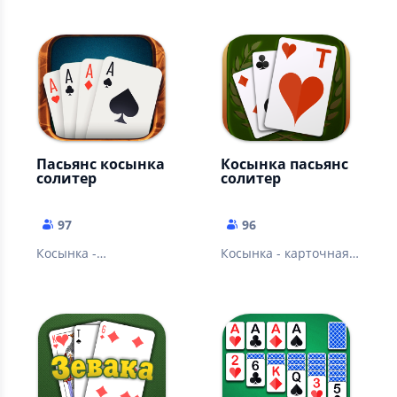
преферанс и 1000 в
преферанс, шахматы,
онлайн исполнении.
шашки, тысяча...
Пасьянс косынка
Косынка пасьянс
солитер
солитер
97
96
Косынка -
Косынка - карточная
легендарная
игра головоломка.
карточная игра!