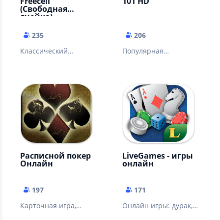
Freecell
101 HD
(Свободная
ячейка)
235
206
Классический
Популярная
вариант пасьянса
карточная игра Сто
свободная ячейка в
Одно с прекрасной
новой обертке
графикой
Расписной покер
LiveGames - игры
Онлайн
онлайн
197
171
Карточная игра,
Онлайн игры: дурак,
похожая на
нарды, покер, домино,