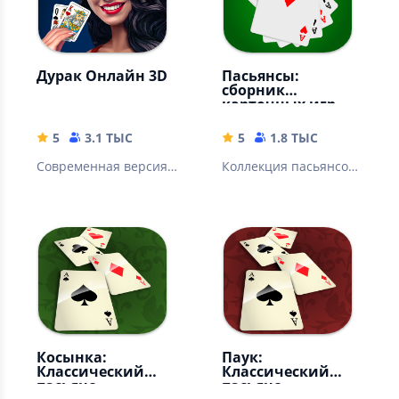
Дурак Онлайн 3D
Пасьянсы:
сборник
карточных игр
5
3.1 ТЫС
5
1.8 ТЫС
Cовременная версия
Коллекция пасьянсов
карточной игры
- более 140 игр.
Любимые пасьянсы
без интернета
Косынка:
Паук:
Классический
Классический
пасьянс
пасьянс