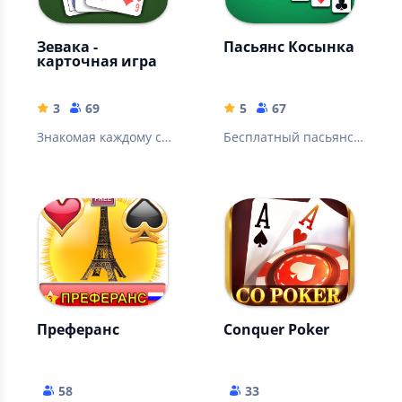
Зевака -
Пасьянс Косынка
карточная игра
3
69
5
67
Знакомая каждому с
Бесплатный пасьянс
детства классическую
Солитер (Solitaire)
карточную игру
Косынка без
"Зевака"
интернета и почти
без рекламы
Преферанс
Conquer Poker
58
33