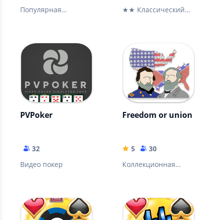
Популярная
★★ Классический
карточная игра
Conquer Online Texas
Hold'em Poker и
игровой автомат 777
★★
PVPoker
Freedom or union
32
5
30
Видео покер
Коллекционная
карточная игра о
событиях гражданской
войны в США 1861-
1865.