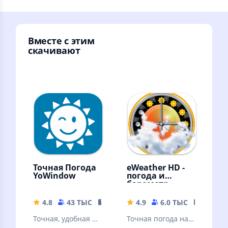
Вместе с этим
скачивают
Точная Погода
eWeather HD -
YoWindow
погода и
барометр
4.8
43 ТЫС
54.35 MB
4.9
6.0 ТЫС
25.64 
Точная, удобная и
Точная погода на