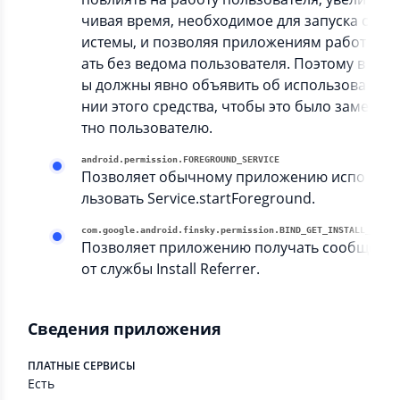
чивая время, необходимое для запуска с
истемы, и позволяя приложениям работ
ать без ведома пользователя. Поэтому в
ы должны явно объявить об использова
нии этого средства, чтобы это было заме
тно пользователю.
android.permission.FOREGROUND_SERVICE
Позволяет обычному приложению испо
льзовать Service.startForeground.
com.google.android.finsky.permissio
Позволяет приложению получать сообщени
от службы Install Referrer.
Сведения приложения
ПЛАТНЫЕ СЕРВИСЫ
Есть