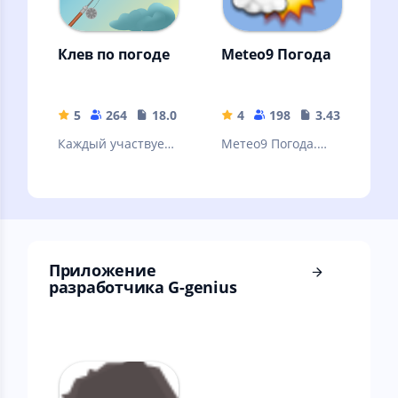
Клев по погоде
Meteo9 Погода
5
264
18.08 MB
4
198
3.43 MB
Каждый участвует
Метео9 Погода.
в том, что бы
Точная погода на
узнать правду Как
10 дней в России и
клюет рыба
мире.
Приложение
разработчика G-genius