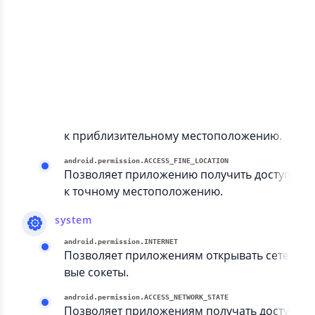
а на устройство.
help
com.android.vending.BILLING
location
android.permission.ACCESS_COARSE_LOCATION
Позволяет приложению получить доступ
к приблизительному местоположению.
android.permission.ACCESS_FINE_LOCATION
Позволяет приложению получить доступ
к точному местоположению.
system
android.permission.INTERNET
Позволяет приложениям открывать сете
вые сокеты.
android.permission.ACCESS_NETWORK_STATE
Позволяет приложениям получать досту