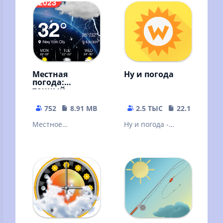
Местная
Ну и погода
погода:
точный
прогноз
погоды —
752
8.91 MB
2.5 ТЫС
22.11 MB
радар и
виджет
Местное
Ну и погода -
приложение
погода на каждый
прогноза погоды,
день!
ваш личный
помощник
местного прогноза
погоды