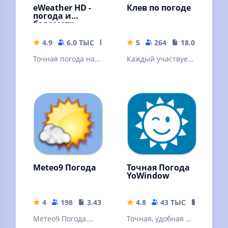
eWeather HD -
Клев по погоде
погода и
барометр
4.9
6.0 ТЫС
25.64 MB
5
264
18.08 MB
Точная погода на
Каждый участвует
экране телефона,
в том, что бы
метеостанция и
узнать правду Как
барометр,
клюет рыба
виджеты и
давление
Meteo9 Погода
Точная Погода
YoWindow
4
198
3.43 MB
4.8
43 ТЫС
54.35 M
Метео9 Погода.
Точная, удобная и