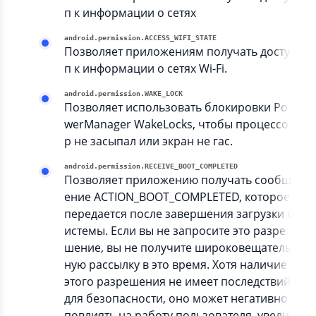
п к информации о сетях
android.permission.ACCESS_WIFI_STATE
Позволяет приложениям получать досту
п к информации о сетях Wi-Fi.
android.permission.WAKE_LOCK
Позволяет использовать блокировки Po
werManager WakeLocks, чтобы процессо
р не засыпал или экран не гас.
android.permission.RECEIVE_BOOT_COMPLETED
Позволяет приложению получать сообщ
ение ACTION_BOOT_COMPLETED, которое
передается после завершения загрузки с
истемы. Если вы не запросите это разре
шение, вы не получите широковещатель
ную рассылку в это время. Хотя наличие
этого разрешения не имеет последствий
для безопасности, оно может негативно
повлиять на работу пользователя, увели