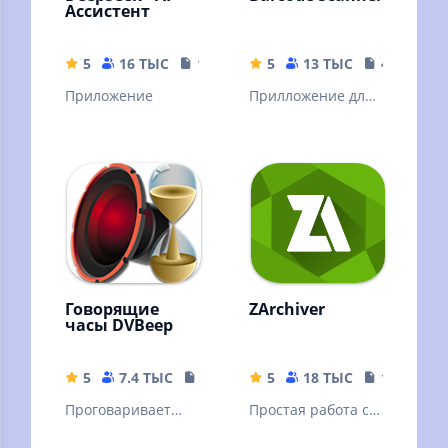
Ассистент
5
16 ТЫС
16.44 MB
5
13 ТЫС
4.04 MB
Приложение
Прилложение для
сканирования
штрих кодов
Говорящие
ZArchiver
часы DVBeep
5
7.4 ТЫС
17.71 MB
5
18 ТЫС
10.32 MB
Проговаривает
Простая работа с
голосом текущее
архивами и