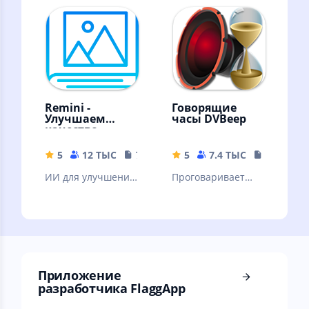
Remini -
Говорящие
Улучшаем
часы DVBeep
качество
картинок!
5
12 ТЫС
79.19 MB
5
7.4 ТЫС
17.71 MB
ИИ для улучшения
Проговаривает
качества вашей
голосом текущее
картинки. ❗Читать
время, через
описание.
интервал, согласно
вашему графику
Приложение
разработчика FlaggApp