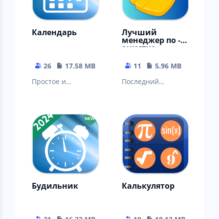
Календарь
Лучший
менеджер по -
очистке
телефона
26
17.58 MB
11
5.96 MB
Простое и
Последний
потрясающее
очиститель
приложение-
Андроид, который
календарь
вам когда-либо
понадобится!
Будильник
Калькулятор