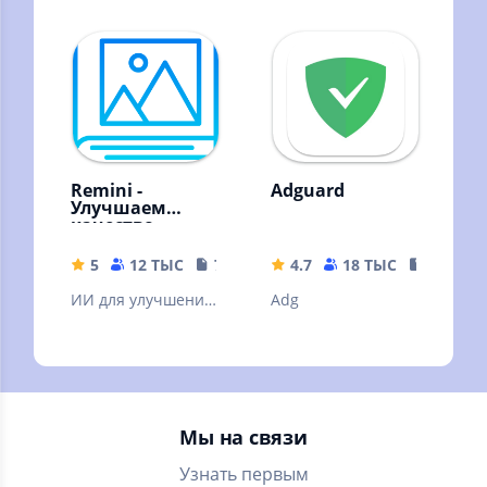
время, через
файлами
интервал, согласно
вашему графику
Remini -
Adguard
Улучшаем
качество
картинок!
5
12 ТЫС
79.19 MB
4.7
18 ТЫС
35.63 M
ИИ для улучшения
Adg
качества вашей
картинки. ❗Читать
описание.
Мы на связи
Узнать первым