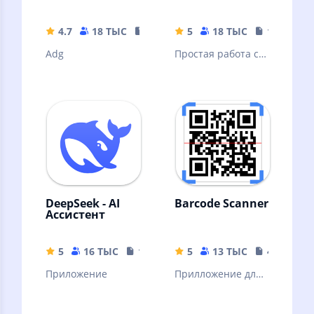
4.7
18 ТЫС
35.63 MB
5
18 ТЫС
10.32 MB
Adg
Простая работа с
архивами и
файлами
DeepSeek - AI
Barcode Scanner
Ассистент
5
16 ТЫС
16.44 MB
5
13 ТЫС
4.04 MB
Приложение
Прилложение для
сканирования
штрих кодов