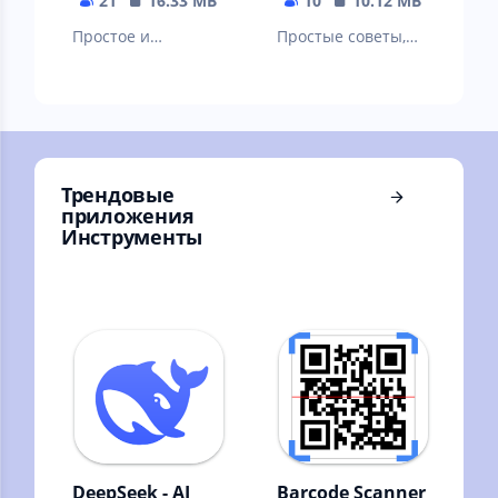
21
16.33 MB
10
10.12 MB
Простое и
Простые советы,
потрясающее
история, научные
приложение для
расчеты и многое
будильника
другое.
Трендовые
приложения
Инструменты
DeepSeek - AI
Barcode Scanner