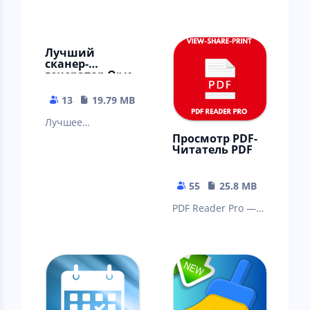
Лучший
сканер-
генератор Qr и
штрих-кода
13
19.79 MB
Лучшее
Просмотр PDF-
приложение Qr и
Читатель PDF
штрих-код
55
25.8 MB
PDF Reader Pro —
отличная
бесплатная
программа для
чтения PDF-
файлов