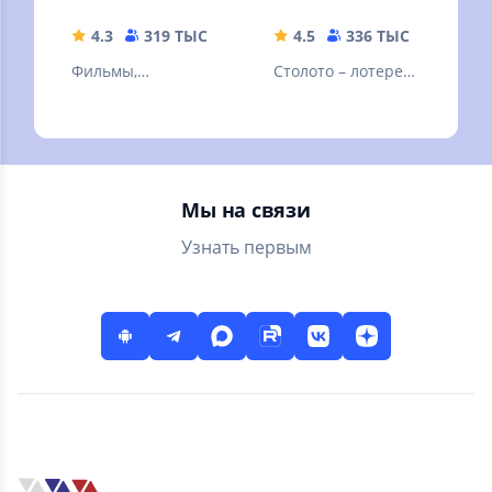
4.3
319 ТЫС
49.9 MB
4.5
336 ТЫС
77.21 
Фильмы,
Столото – лотерея,
эксклюзивные
в которую можно
сериалы,
выиграть. Русское
мультфильмы и ТВ-
лото и другие
каналы онлайн в
лотереи
высоком качестве!
Мы на связи
Узнать первым