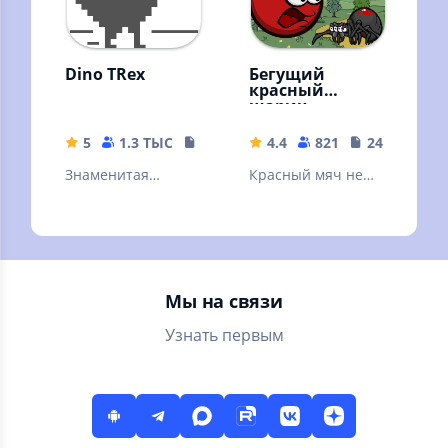
Dino TRex
Бегущий
красный
шарик
5
1.3 ТЫС
6.39 MB
4.4
821
24.52 MB
Знаменитая
Красный мяч не
оффлайн игра из
остановить. Игра
браузера
мячик ред бол,
красный шар.
Прыгун - аркада.
Мы на связи
Узнать первым