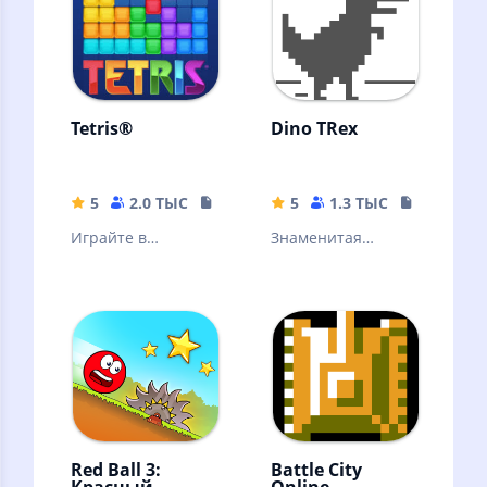
Tetris®
Dino TRex
5
2.0 ТЫС
160.88 MB
5
1.3 ТЫС
6.39 MB
Играйте в
Знаменитая
нестареющую
оффлайн игра из
головоломку с кем
браузера
угодно и где
угодно. Tetris®
навсегда!
Red Ball 3:
Battle City
Красный
Online -