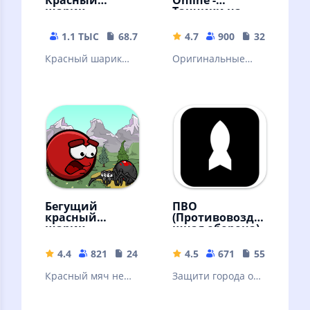
шарик
Танчики на
Денди
1.1 ТЫС
68.72 MB
4.7
900
32.38 MB
Красный шарик－
Оригинальные
попрыгунчик
танчики на денди!
катится и прыгает
через препятствия
ради любви!
Бегущий
ПВО
красный
(Противовозду
шарик
шная оборона)
4.4
821
24.52 MB
4.5
671
55.09 MB
Красный мяч не
Защити города от
остановить. Игра
воздушной атаки
мячик ред бол,