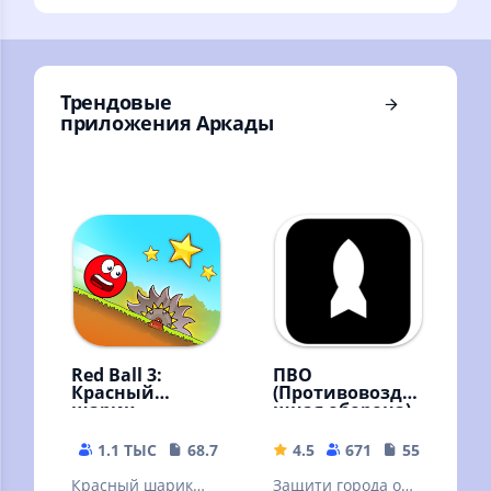
красный шар.
Прыгун - аркада.
Трендовые
приложения Аркады
Red Ball 3:
ПВО
Красный
(Противовозду
шарик
шная оборона)
1.1 ТЫС
68.72 MB
4.5
671
55.09 MB
Красный шарик－
Защити города от