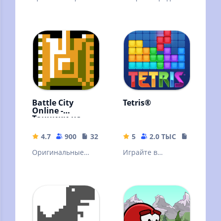
попрыгунчик
воздушной атаки
катится и прыгает
через препятствия
ради любви!
Battle City
Tetris®
Online -
Танчики на
Денди
4.7
900
32.38 MB
5
2.0 ТЫС
160.88 M
Оригинальные
Играйте в
танчики на денди!
нестареющую
головоломку с кем
угодно и где
угодно. Tetris®
навсегда!