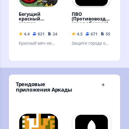
Бегущий
ПВО
красный
(Противовозду
шарик
шная оборона)
4.4
821
24.52 MB
4.5
671
55.09 MB
Красный мяч не
Защити города от
остановить. Игра
воздушной атаки
мячик ред бол,
красный шар.
Прыгун - аркада.
Трендовые
приложения Аркады