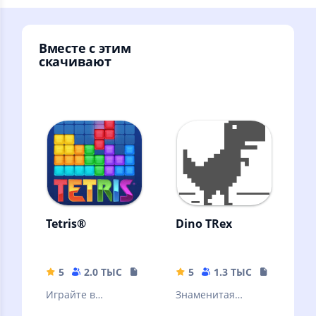
Вместе с этим
скачивают
Tetris®
Dino TRex
5
2.0 ТЫС
160.88 MB
5
1.3 ТЫС
6.39 MB
Играйте в
Знаменитая
нестареющую
оффлайн игра из