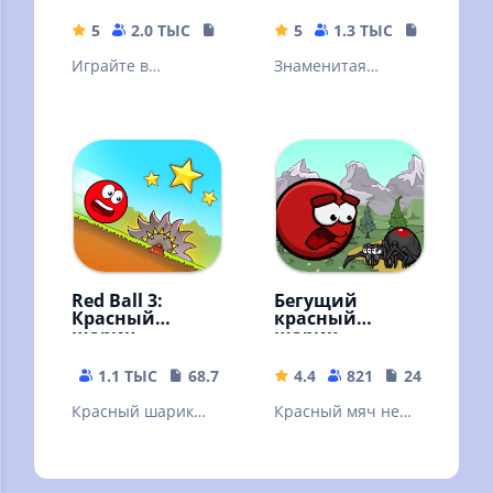
5
2.0 ТЫС
160.88 MB
5
1.3 ТЫС
6.39 MB
Играйте в
Знаменитая
нестареющую
оффлайн игра из
головоломку с кем
браузера
угодно и где
угодно. Tetris®
навсегда!
Red Ball 3:
Бегущий
Красный
красный
шарик
шарик
1.1 ТЫС
68.72 MB
4.4
821
24.52 MB
Красный шарик－
Красный мяч не
попрыгунчик
остановить. Игра
катится и прыгает
мячик ред бол,
через препятствия
красный шар.