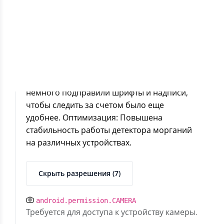
Версия 1.1.0 В этом обновлении:
Раздельные рекорды: Теперь для каждого
режима — «Пальцем» и «Глазами» —
ведется свой личный подсчет рекордов.
Бей свои достижения в каждом режиме
отдельно! Обновленный интерфейс: Мы
немного подправили шрифты и надписи,
чтобы следить за счетом было еще
удобнее. Оптимизация: Повышена
стабильность работы детектора морганий
на различных устройствах.
Скрыть разрешения (7)
android.permission.CAMERA
Требуется для доступа к устройству камеры.