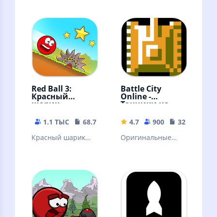
головоломку с кем
браузера
угодно и где
угодно. Tetris®
навсегда!
Red Ball 3:
Battle City
Красный
Online -
шарик
Танчики на
Денди
1.1 ТЫС
68.72 MB
4.7
900
32.38 MB
Красный шарик－
Оригинальные
попрыгунчик
танчики на денди!
катится и прыгает
через препятствия
ради любви!