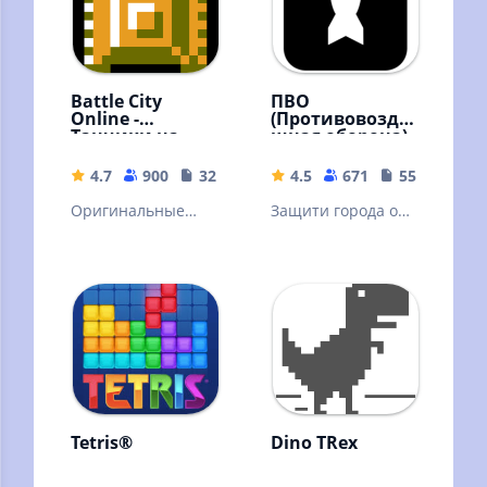
Battle City
ПВО
Online -
(Противовозду
Танчики на
шная оборона)
Денди
4.7
900
32.38 MB
4.5
671
55.09 MB
Оригинальные
Защити города от
танчики на денди!
воздушной атаки
Tetris®
Dino TRex