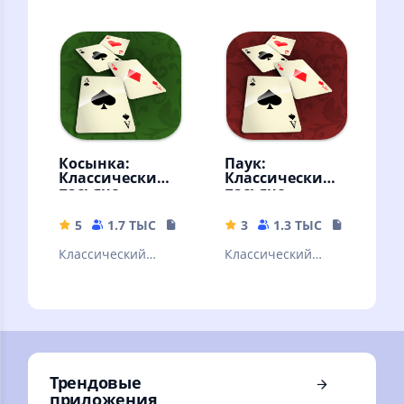
игры
140 игр. Любимые
пасьянсы без
интернета
Косынка:
Паук:
Классический
Классический
пасьянс
пасьянс
5
1.7 ТЫС
20.14 MB
3
1.3 ТЫС
20.77 MB
Классический
Классический
вариант пасьянса
вариант пасьянса
косынка в новой
паук в новой
обертке
обертке
Трендовые
приложения