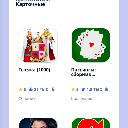
Карточные
Тысяча (1000)
Пасьянсы:
сборник
карточных игр
5
21 ТЫС
17.74 MB
5
1.8 ТЫС
27.06 MB
Сборник
Коллекция
карточных игр:
пасьянсов - более
Тысяча, Дурак,
140 игр. Любимые
Косынка, Паук,
пасьянсы без
Солитер, Три пика.
интернета