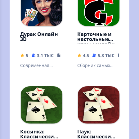
Дурак Онлайн
Карточные и
3D
настольные
игры +онлайн
5
3.1 ТЫС
76.38 MB
4.5
5.8 ТЫС
47.76 
Cовременная
Сборник самых
версия карточной
популярных
игры
карточных и
настольных игр. С
компьютером или
онлайн.
Косынка:
Паук:
Классический
Классический