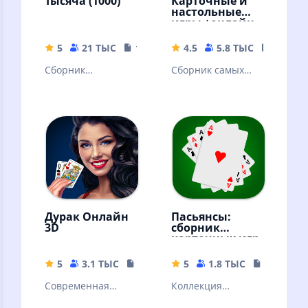
Тысяча (1000)
Карточные и
настольные
игры +онлайн
5
21 ТЫС
17.74 MB
4.5
5.8 ТЫС
47.76 
Сборник
Сборник самых
карточных игр:
популярных
Тысяча, Дурак,
карточных и
Косынка, Паук,
настольных игр. С
Солитер, Три пика.
компьютером или
онлайн.
Дурак Онлайн
Пасьянсы:
3D
сборник
карточных игр
5
3.1 ТЫС
76.38 MB
5
1.8 ТЫС
27.06 MB
Cовременная
Коллекция
версия карточной
пасьянсов - более