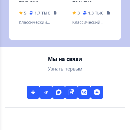
пасьянс
пасьянс
5
1.7 ТЫС
20.14 MB
3
1.3 ТЫС
20.77 MB
Классический
Классический
вариант пасьянса
вариант пасьянса
косынка в новой
паук в новой
обертке
обертке
Мы на связи
Узнать первым