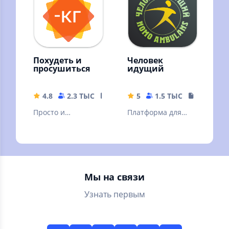
оплатой.
Похудеть и
Человек
просушиться
идущий
4.8
2.3 ТЫС
24.69 MB
5
1.5 ТЫС
22.68 MB
Просто и
Платформа для
эффективно.
участия в
Похудение и сушка
командных и
без подсчётов, без
одиночных
голода, без диет.
соревнованиях по
ходьбе.
Мы на связи
Узнать первым