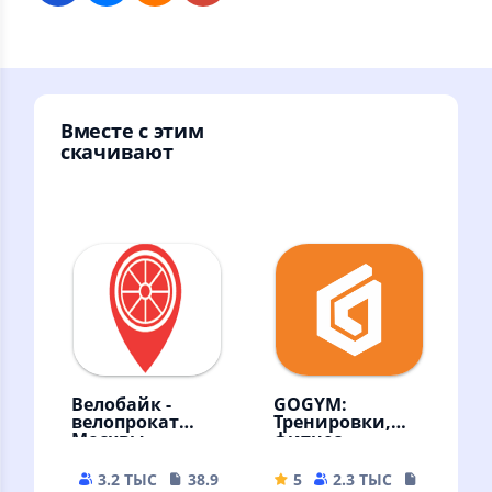
Вместе с этим
скачивают
Велобайк -
GOGYM:
велопрокат
Тренировки,
Москвы
фитнес
3.2 ТЫС
38.92 MB
5
2.3 ТЫС
230.25 M