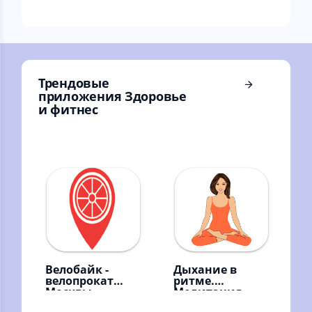
различной
картинках и фото
текстовой
информации и
фото
Трендовые
приложения Здоровье
и фитнес
Велобайк -
Дыхание в
велопрокат
ритме.
Москвы
Медитация