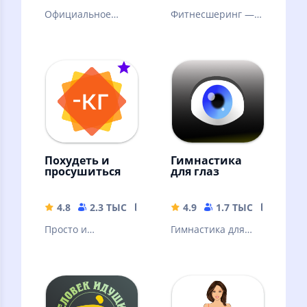
Официальное
Фитнесшеринг —
приложение
тренируйтесь в
московского
спортзалах без
городского
абонемента с
велопроката
поминутной
оплатой.
Похудеть и
Гимнастика
просушиться
для глаз
4.8
2.3 ТЫС
24.69 MB
4.9
1.7 ТЫС
13.69 
Просто и
Гимнастика для
эффективно.
глаз. Упражнения
Похудение и сушка
для расслабления
без подсчётов, без
глаз и улучшения
голода, без диет.
зрения.