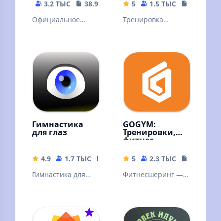
3.2 ТЫС
38.92 MB
5
1.5 ТЫС
69.61 MB
Официальное
Тренировка
приложение
дыхания для
московского
расслабления и
городского
здоровья. Дыхание
велопроката
как медитация
Гимнастика
GOGYM:
для глаз
Тренировки,
фитнес
4.9
1.7 ТЫС
13.69 MB
5
2.3 ТЫС
230.25 M
Гимнастика для
Фитнесшеринг —
глаз. Упражнения
тренируйтесь в
для расслабления
спортзалах без
глаз и улучшения
абонемента с
зрения.
поминутной