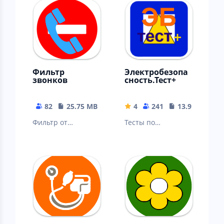
Фильтр
Электробезопа
звонков
сность.Тест+
82
25.75 MB
4
241
13.94 MB
Фильтр от
Тесты по
нежелательных
электробезопаснос
звонков
ти, охране труда в
электроустановках