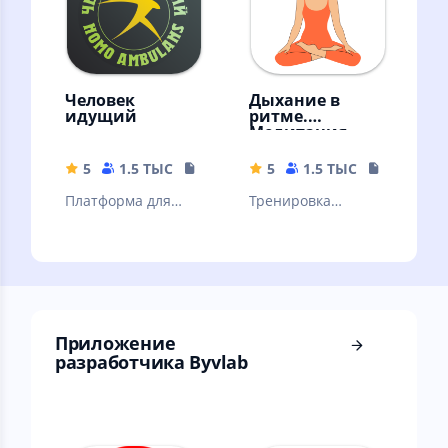
Человек
Дыхание в
идущий
ритме.
Медитация
5
1.5 ТЫС
22.68 MB
5
1.5 ТЫС
69.61 MB
Платформа для
Тренировка
участия в
дыхания для
командных и
расслабления и
одиночных
здоровья. Дыхание
соревнованиях по
как медитация
ходьбе.
Приложение
разработчика Byvlab