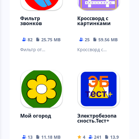
Фильтр
Кроссворд с
звонков
картинками
82
25.75 MB
25
59.56 MB
Фильтр от
Кроссворд с
нежелательных
вопросами в
звонков
картинках и фото
Мой огород
Электробезопа
сность.Тест+
13
11.18 MB
4
241
13.94 MB