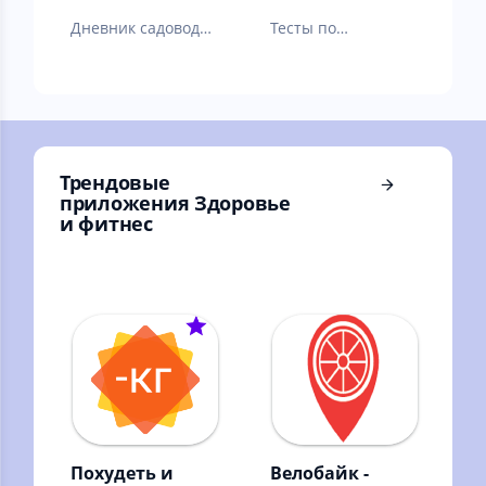
Дневник садовода
Тесты по
и огородника
электробезопаснос
ти, охране труда в
электроустановках
Трендовые
приложения Здоровье
и фитнес
Похудеть и
Велобайк -