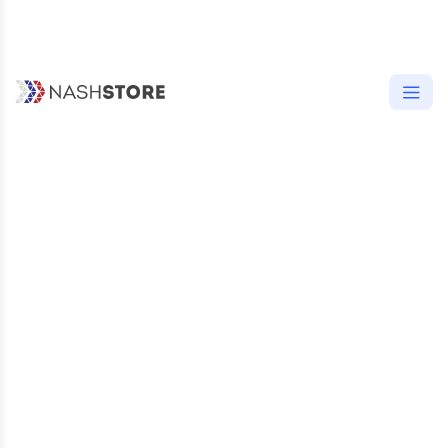
УСТАНОВОК
ДО 1 ТЫС.
5
, 1 ОТЗЫВ
14.33 MB
18 АПРЕЛЯ
ВОЗРАСТНОЕ ОГРАНИЧЕНИЕ
16+
ОПИСАНИЕ
ОТЗЫВЫ (1)
ВЕРСИИ (41)
РАЗРЕШЕНИЯ (5)