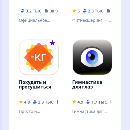
Москвы
фитнес
3.2 ТЫС
38.92 MB
5
2.3 ТЫС
230.25 M
Официальное
Фитнесшеринг —
приложение
тренируйтесь в
московского
спортзалах без
городского
абонемента с
велопроката
поминутной
оплатой.
Похудеть и
Гимнастика
просушиться
для глаз
4.8
2.3 ТЫС
24.69 MB
4.9
1.7 ТЫС
13.69 
Просто и
Гимнастика для
эффективно.
глаз. Упражнения
Похудение и сушка
для расслабления