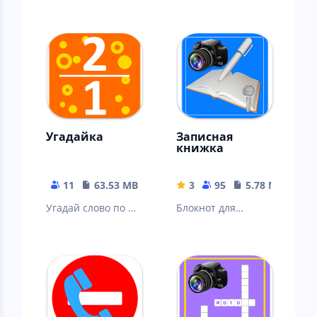
Угадайка
Записная
книжка
11
63.53 MB
3
95
5.78 MB
Угадай слово по 2
Блокнот для
картинкам
хранения
различной
текстовой
информации и
фото