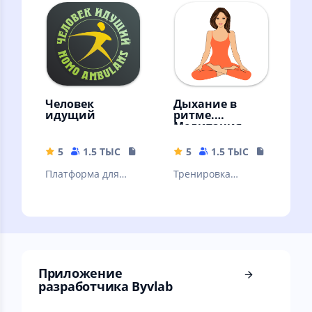
без подсчётов, без
глаз и улучшения
голода, без диет.
зрения.
Человек
Дыхание в
идущий
ритме.
Медитация
5
1.5 ТЫС
22.68 MB
5
1.5 ТЫС
69.61 MB
Платформа для
Тренировка
участия в
дыхания для
командных и
расслабления и
одиночных
здоровья. Дыхание
соревнованиях по
как медитация
ходьбе.
Приложение
разработчика Byvlab