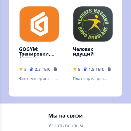
глаз и улучшения
здоровья. Дыхание
зрения.
как медитация
GOGYM:
Человек
Тренировки,
идущий
фитнес
5
2.3 ТЫС
230.25 MB
5
1.5 ТЫС
22.68 MB
Фитнесшеринг —
Платформа для
тренируйтесь в
участия в
спортзалах без
командных и
абонемента с
одиночных
поминутной
соревнованиях по
оплатой.
ходьбе.
Мы на связи
Узнать первым