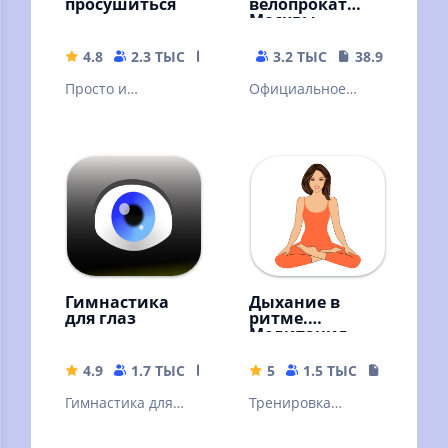
просушиться
велопрокат
Москвы
4.8
2.3 ТЫС
24.69 MB
3.2 ТЫС
38.92 MB
Просто и
Официальное
эффективно.
приложение
Похудение и сушка
московского
без подсчётов, без
городского
голода, без диет.
велопроката
Гимнастика
Дыхание в
для глаз
ритме.
Медитация
4.9
1.7 ТЫС
13.69 MB
5
1.5 ТЫС
69.61 MB
Гимнастика для
Тренировка
глаз. Упражнения
дыхания для
для расслабления
расслабления и