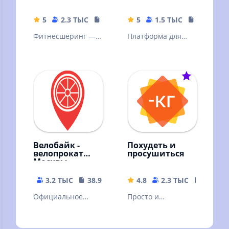
фитнес
5
2.3 ТЫС
230.25 MB
5
1.5 ТЫС
22.68 MB
Фитнесшеринг —
Платформа для
тренируйтесь в
участия в
спортзалах без
командных и
абонемента с
одиночных
поминутной
соревнованиях по
оплатой.
ходьбе.
Велобайк -
Похудеть и
велопрокат
просушиться
Москвы
3.2 ТЫС
38.92 MB
4.8
2.3 ТЫС
24.69 
Официальное
Просто и
приложение
эффективно.
московского
Похудение и сушка