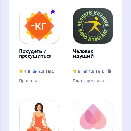
московского
спортзалах без
городского
абонемента с
велопроката
поминутной
оплатой.
Похудеть и
Человек
просушиться
идущий
4.8
2.3 ТЫС
24.69 MB
5
1.5 ТЫС
22.68 MB
Просто и
Платформа для
эффективно.
участия в
Похудение и сушка
командных и
без подсчётов, без
одиночных
голода, без диет.
соревнованиях по
ходьбе.