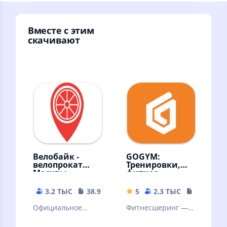
Вместе с этим
скачивают
Велобайк -
GOGYM:
велопрокат
Тренировки,
Москвы
фитнес
3.2 ТЫС
38.92 MB
5
2.3 ТЫС
230.25 M
Официальное
Фитнесшеринг —
приложение
тренируйтесь в