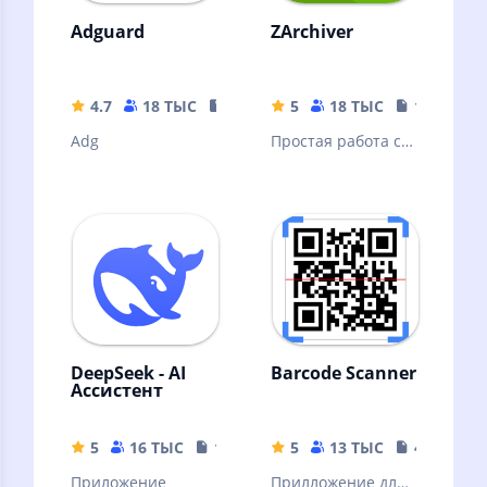
Adguard
ZArchiver
4.7
18 ТЫС
35.63 MB
5
18 ТЫС
10.32 MB
Adg
Простая работа с
архивами и
файлами
DeepSeek - AI
Barcode Scanner
Ассистент
5
16 ТЫС
16.44 MB
5
13 ТЫС
4.04 MB
Приложение
Прилложение для