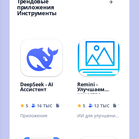
Трендовые
приложения
Инструменты
DeepSeek - AI
Remini -
Ассистент
Улучшаем
качество
картинок!
5
16 ТЫС
16.44 MB
5
12 ТЫС
79.19 MB
Приложение
ИИ для улучшения
качества вашей
картинки. ❗Читать
описание.