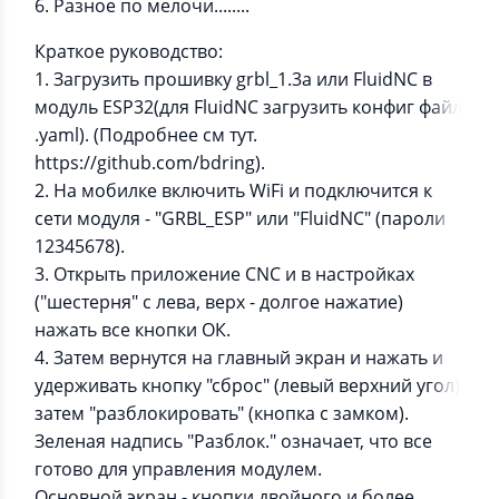
6. Разное по мелочи........
Краткое руководство:
1. Загрузить прошивку grbl_1.3a или FluidNC в
модуль ESP32(для FluidNC загрузить конфиг файл
.yaml). (Подробнее см тут.
https://github.com/bdring).
2. На мобилке включить WiFi и подключится к
сети модуля - "GRBL_ESP" или "FluidNC" (пароли
12345678).
3. Открыть приложение CNC и в настройках
("шестерня" с лева, верх - долгое нажатие)
нажать все кнопки ОК.
4. Затем вернутся на главный экран и нажать и
удерживать кнопку "сброс" (левый верхний угол),
затем "разблокировать" (кнопка с замком).
Зеленая надпись "Разблок." означает, что все
готово для управления модулем.
Основной экран - кнопки двойного и более