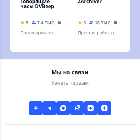
Говорящие
ZArchiver
часы DVBeep
5
7.4 ТЫС
17.71 MB
5
18 ТЫС
10.32 MB
Проговаривает
Простая работа с
голосом текущее
архивами и
время, через
файлами
интервал, согласно
вашему графику
Мы на связи
Узнать первым