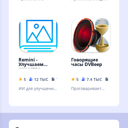
сканирования
штрих кодов
Remini -
Говорящие
Улучшаем
часы DVBeep
качество
картинок!
5
12 ТЫС
79.19 MB
5
7.4 ТЫС
17.71 MB
ИИ для улучшения
Проговаривает
качества вашей
голосом текущее
картинки. ❗Читать
время, через
описание.
интервал, согласно
вашему графику