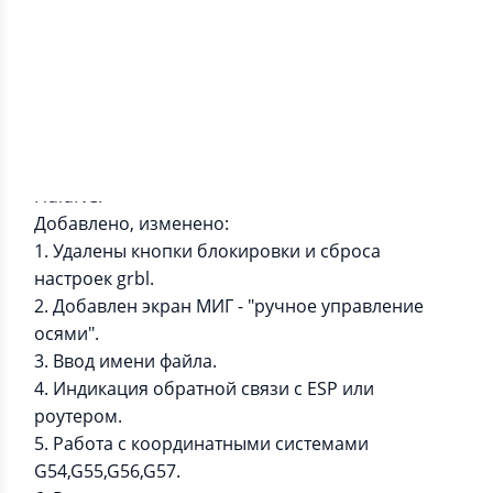
Информация о приложении
Дистанционное управление станком с ЧПУ на
базе контроллера ESP32 и прошивок Grbl &
FluidNC.
Добавлено, изменено:
1. Удалены кнопки блокировки и сброса
настроек grbl.
2. Добавлен экран МИГ - "ручное управление
осями".
3. Ввод имени файла.
4. Индикация обратной связи с ESP или
роутером.
5. Работа с координатными системами
G54,G55,G56,G57.