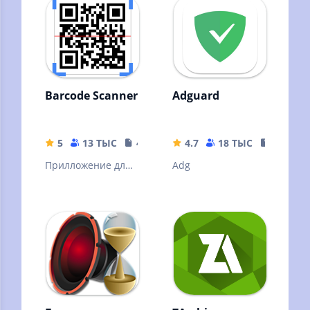
Barcode Scanner
Adguard
5
13 ТЫС
4.04 MB
4.7
18 ТЫС
35.63 M
Прилложение для
Adg
сканирования
штрих кодов