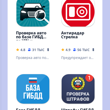
"Автодор"
производства.
Проверка авто
Антирадар
по базе ГИБДД
Стрелка
по VIN и
госномеру
4.8
31 ТЫС
25.59 MB
4.9
56 ТЫС
15.68 M
Проверка авто по
Предупреждает о
VIN коду и
камерах
госномеру по
видеофиксации
базам ГИБДД на
ГИБДД
ДТП, штрафы,
пробег
База ГИБДД —
Штрафы ГИБДД