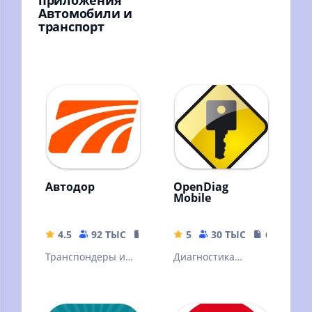
приложения
Автомобили и
транспорт
Автодор
OpenDiag
Mobile
4.5
92 ТЫС
55.05 MB
5
30 ТЫС
6.46 MB
Транспондеры и
Диагностика
поездки в
отечественных
мобильном
автомобилей
приложении
российского