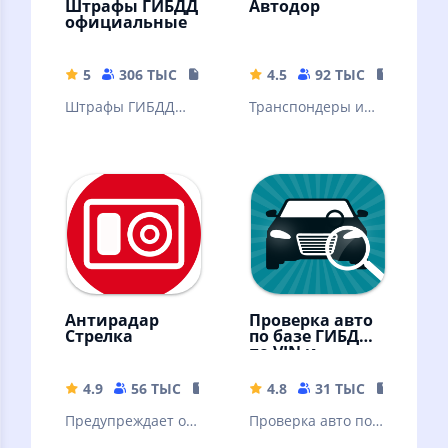
Штрафы ГИБДД
Автодор
официальные
5
306 ТЫС
18.78 MB
4.5
92 ТЫС
55.05 M
Штрафы ГИБДД
Транспондеры и
официальные –
поездки в
приложение для
мобильном
проверки и
приложении
оплаты штрафов
"Автодор"
ГИБДД онлайн
Антирадар
Проверка авто
Стрелка
по базе ГИБДД
по VIN и
госномеру
4.9
56 ТЫС
15.68 MB
4.8
31 ТЫС
25.59 M
Предупреждает о
Проверка авто по
камерах
VIN коду и