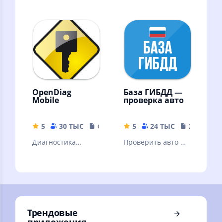
видеофиксации
госномеру по
ГИБДД
базам ГИБДД на
ДТП, штрафы,
пробег
OpenDiag
База ГИБДД —
Mobile
проверка авто
5
30 ТЫС
6.46 MB
5
24 ТЫС
20.84 MB
Диагностика
Проверить авто по
отечественных
госномеру и по VIN
автомобилей
коду по базе
российского
ГИБДД без
производства.
рекламы
Трендовые