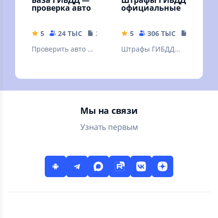
проверка авто
официальные
5
24 ТЫС
20.84 MB
5
306 ТЫС
18.78 M
Проверить авто по
Штрафы ГИБДД
госномеру и по VIN
официальные –
коду по базе
приложение для
ГИБДД без
проверки и
рекламы
оплаты штрафов
ГИБДД онлайн
Мы на связи
Узнать первым