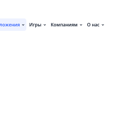
С
ЕНИЯ (18)
П
ложения
Игры
Компаниям
О нас
С
Р
Р
СВ
Р
В
О
П
П
В
О
З
Н