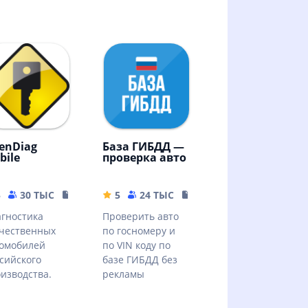
enDiag
База ГИБДД —
bile
проверка авто
B
5
30 ТЫС
6.46 MB
5
24 ТЫС
20.84 MB
гностика
Проверить авто
чественных
по госномеру и
омобилей
по VIN коду по
сийского
базе ГИБДД без
изводства.
рекламы