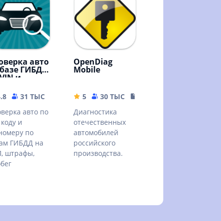
оверка авто
OpenDiag
 базе ГИБДД
Mobile
 VIN и
сномеру
B
.8
31 ТЫС
25.59 MB
5
30 ТЫС
6.46 MB
верка авто по
Диагностика
 коду и
отечественных
номеру по
автомобилей
ам ГИБДД на
российского
, штрафы,
производства.
бег