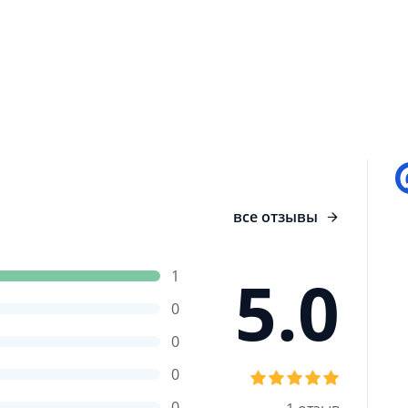
й - это виртуальная площадка, приложение
П
 с диспетчерской службой. Позволяет
ть платежи, информация обрабатывается на
ожение, время и действия внутри приложения.
все отзывы
5.0
1
0
0
0
0