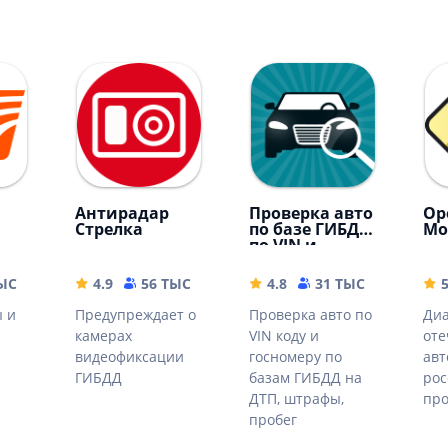
Антирадар
Проверка авто
Op
Стрелка
по базе ГИБДД
Mo
по VIN и
госномеру
ТЫС
55.05 MB
4.9
56 ТЫС
15.68 MB
4.8
31 ТЫС
25.59 M
 и
Предупреждает о
Проверка авто по
Диа
камерах
VIN коду и
оте
видеофиксации
госномеру по
авт
ГИБДД
базам ГИБДД на
рос
ДТП, штрафы,
про
пробег