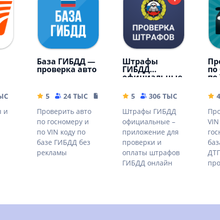
База ГИБДД —
Штрафы
Пр
проверка авто
ГИБДД
по
официальные
по
го
ТЫС
55.05 MB
5
24 ТЫС
20.84 MB
5
306 ТЫС
18.78 M
4
 и
Проверить авто
Штрафы ГИБДД
Про
по госномеру и
официальные –
VIN
по VIN коду по
приложение для
гос
базе ГИБДД без
проверки и
баз
рекламы
оплаты штрафов
ДТП
ГИБДД онлайн
про