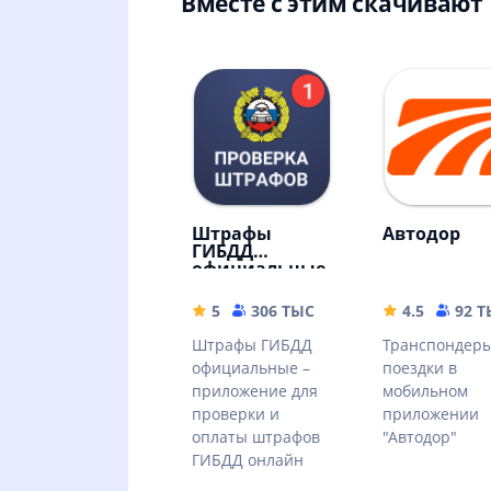
Вместе с этим скачивают
Штрафы
Автодор
ГИБДД
официальные
5
306 ТЫС
18.78 MB
4.5
92 
Штрафы ГИБДД
Транспондеры
официальные –
поездки в
приложение для
мобильном
проверки и
приложении
оплаты штрафов
"Автодор"
ГИБДД онлайн