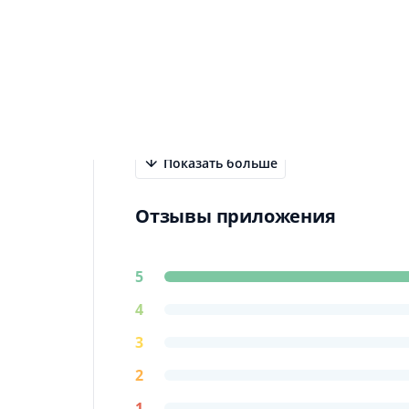
Информация о приложении
Приложение такси ГОСТ для водителе
которое помогает взаимодействовать
выбирать, получать заказы, принима
каждом этапе. Фиксируется местопол
Показать больше
Отзывы приложения
5
4
3
2
1