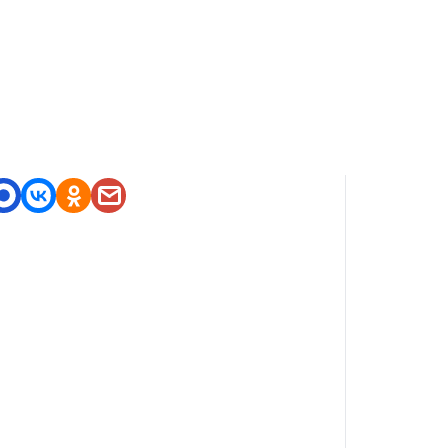
оделитесь приложением
https://nashstore.ru/a/lime.ta
xi.driver.id20