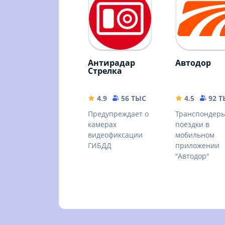
Антирадар
Автодор
Стрелка
4.9
56 ТЫС
15.68 MB
4.5
92 
Предупреждает о
Транспондеры
камерах
поездки в
видеофиксации
мобильном
ГИБДД
приложении
"Автодор"