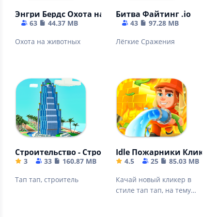
Энгри Бердс Охота на животных
Битва Файтинг .io
63
44.37 MB
43
97.28 MB
Охота на животных
Лёгкие Сражения
Строительство - Строить дом
Idle Пожарники Кликер 
3
33
160.87 MB
4.5
25
85.03 MB
Тап тап, строитель
Качай новый кликер в
стиле тап тап, на тему
тайкон