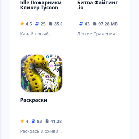
Idle Пожарники
Битва Файтинг
Кликер Tycoon
.io
4.5
25
85.03 MB
43
97.28 MB
Качай новый
Лёгкие Сражения
кликер в стиле тап
тап, на тему
тайкон
Раскраски
4
83
41.28 MB
Раскрась и оживи
картирки