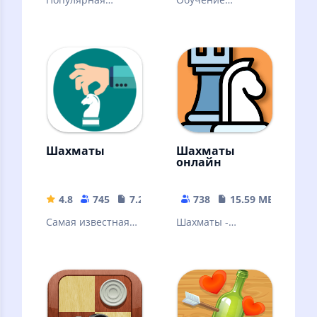
словесная
шахматам никогда
настольная игра.
не было таким
Знакомая многим с
наглядным!
детства
Множество задач
и уроков!
Шахматы
Шахматы
онлайн
4.8
745
7.27 MB
738
15.59 MB
Самая известная
Шахматы -
стратегическая
старейшая и самая
игра в мире.
известная
(Stockfish)
стратегическая
игра