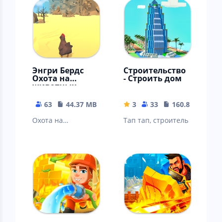
Энгри Бердс
Строительство
Охота на
- Строить дом
животных
63
44.37 MB
3
33
160.87 MB
Охота на
Тап тап, строитель
животных