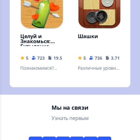
и уроков!
Целуй и
Шашки
Знакомься:
Бутылочка
5
723
19.57 MB
5
736
3.71 MB
Познакомимся?
Различные уровни
Знакомства и
сложности, режим
общение. Мини
на двух игроков,
чат "Бутылочка" -
подсказки и
игра для взрослых
красочная графика
18+
Мы на связи
Узнать первым