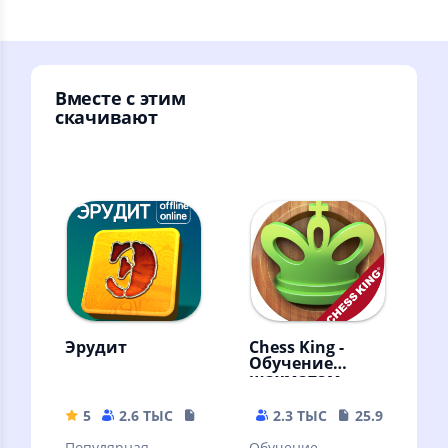
Вместе с этим
скачивают
Эрудит
Chess King -
Обучение
шахматам
5
2.6 ТЫС
42.89 MB
2.3 ТЫС
25.93 MB
Популярная
Обучение