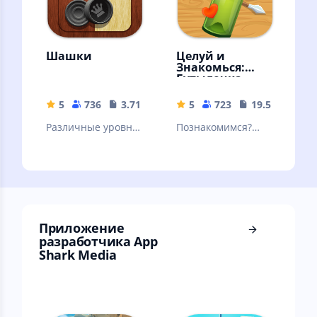
Шашки
Целуй и
Знакомься:
Бутылочка
5
736
3.71 MB
5
723
19.57 MB
Различные уровни
Познакомимся?
сложности, режим
Знакомства и
на двух игроков,
общение. Мини
подсказки и
чат "Бутылочка" -
красочная графика
игра для взрослых
18+
Приложение
разработчика App
Shark Media