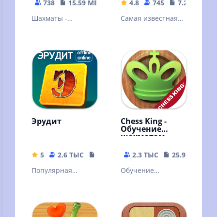
738
15.59 MB
4.8
745
7.27 MB
Шахматы -
Самая известная
старейшая и самая
стратегическая
известная
игра в мире.
стратегическая
(Stockfish)
игра
Эрудит
Chess King -
Обучение
шахматам
5
2.6 ТЫС
42.89 MB
2.3 ТЫС
25.93 MB
Популярная
Обучение
словесная
шахматам никогда
настольная игра.
не было таким
Знакомая многим с
наглядным!
детства
Множество задач