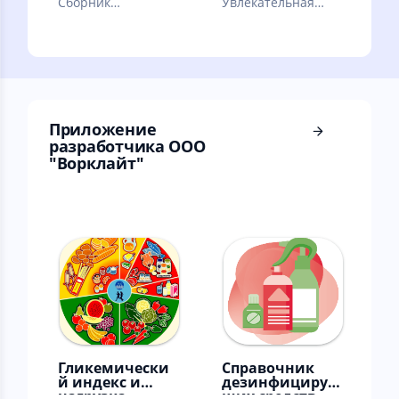
Сборник
Увлекательная
интересных
игра про
тестов, узнай себя
трубопроводчика
и своих друзей.
Приложение
разработчика ООО
"Ворклайт"
Гликемически
Справочник
й индекс и
дезинфицирую
нагрузка
щих средств