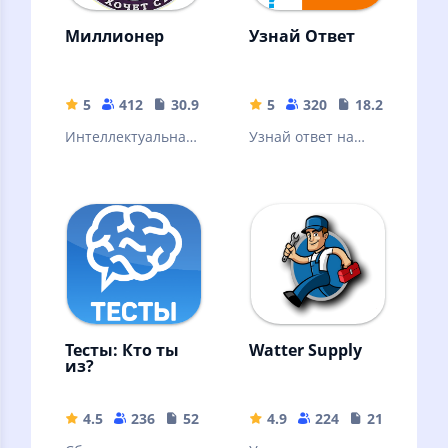
Миллионер
Узнай Ответ
5
412
30.99 MB
5
320
18.28 MB
Интеллектуальная
Узнай ответ на
игра по мотивам
вопрос, который
знаменитого
не можешь решить
телешоу
Тесты: Кто ты
Watter Supply
из?
4.5
236
52.73 MB
4.9
224
21.8 MB