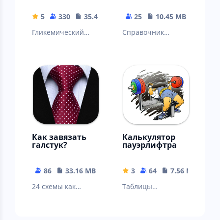
5
330
35.42 MB
25
10.45 MB
Гликемический
Справочник
индекс и
дезинфицирующи
гликемическая
х средств
нагрузка
продуктов
питания.
Как завязать
Калькулятор
галстук?
пауэрлифтра
86
33.16 MB
3
64
7.56 MB
24 схемы как
Таблицы
завязать галстук
нормативов по
пауэрлифтингу и
различные