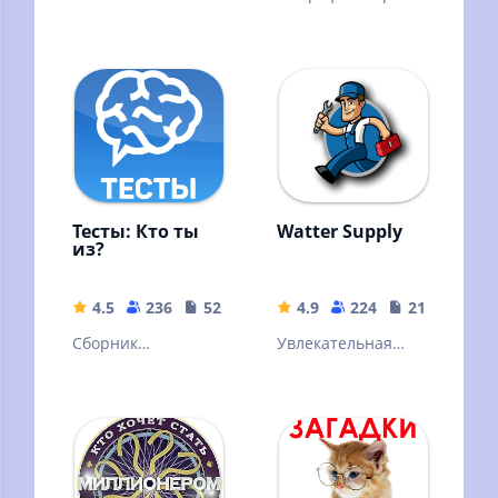
вопрос, который
Вопросы и ответы
не можешь решить
по различным
странам, городам
и флагам
Тесты: Кто ты
Watter Supply
из?
4.5
236
52.73 MB
4.9
224
21.8 MB
Сборник
Увлекательная
интересных
игра про
тестов, узнай себя
трубопроводчика
и своих друзей.