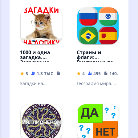
1000 и одна
Страны и
загадка.
флаги:
Загадки на
Викторина по
логику.
географии
5
1.3 ТЫС
14.57 MB
4
495
140.36 MB
Загадки на
География мира.
сообразительность
Вопросы и ответы
и логику с
по различным
ответами. Ребусы.
странам, городам
Шарады.
и флагам