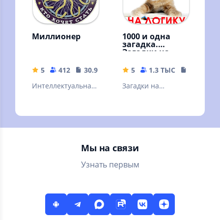
Миллионер
1000 и одна
загадка.
Загадки на
логику.
5
412
30.99 MB
5
1.3 ТЫС
14.57 MB
Интеллектуальная
Загадки на
игра по мотивам
сообразительность
знаменитого
и логику с
телешоу
ответами. Ребусы.
Шарады.
Мы на связи
Узнать первым