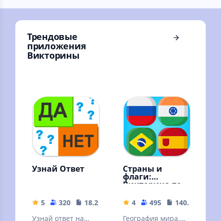
калькуляторы
(1ПМ, формулы..)
Трендовые
приложения
Викторины
Узнай Ответ
Страны и
флаги:
Викторина по
географии
5
320
18.28 MB
4
495
140.36 MB
Узнай ответ на
География мира.