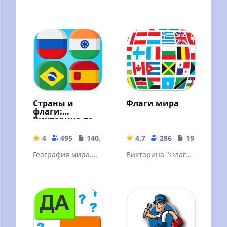
игра по мотивам
сообразительность
знаменитого
и логику с
телешоу
ответами. Ребусы.
Шарады.
Страны и
Флаги мира
флаги:
Викторина по
географии
4
495
140.36 MB
4.7
286
19.83 MB
География мира.
Викторина "Флаги
Вопросы и ответы
мира"
по различным
странам, городам
и флагам