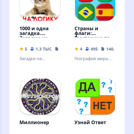
1000 и одна
Страны и
загадка.
флаги:
Загадки на
Викторина по
логику.
географии
5
1.3 ТЫС
14.57 MB
4
495
140.36 MB
Загадки на
География мира.
сообразительность
Вопросы и ответы
и логику с
по различным
ответами. Ребусы.
странам, городам
Шарады.
и флагам
Миллионер
Узнай Ответ