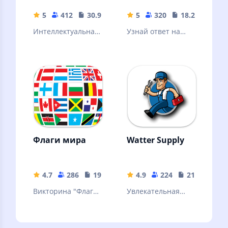
5
412
30.99 MB
5
320
18.28 MB
Интеллектуальная
Узнай ответ на
игра по мотивам
вопрос, который
знаменитого
не можешь решить
телешоу
Флаги мира
Watter Supply
4.7
286
19.83 MB
4.9
224
21.8 MB
Викторина "Флаги
Увлекательная
мира"
игра про
трубопроводчика