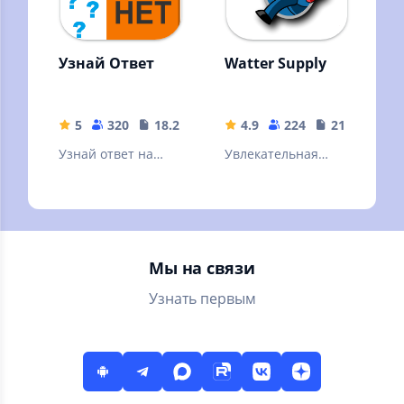
Узнай Ответ
Watter Supply
5
320
18.28 MB
4.9
224
21.8 MB
Узнай ответ на
Увлекательная
вопрос, который
игра про
не можешь решить
трубопроводчика
Мы на связи
Узнать первым