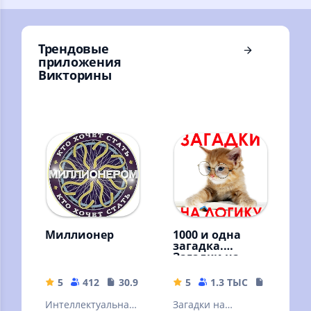
Трендовые
приложения
Викторины
Миллионер
1000 и одна
загадка.
Загадки на
логику.
5
412
30.99 MB
5
1.3 ТЫС
14.57 MB
Интеллектуальная
Загадки на