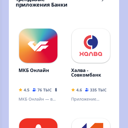
приложения Банки
МКБ Онлайн
Халва -
Совкомбанк
4.5
76 ТЫС
369.75 MB
4.6
335 ТЫС
231.62
МКБ Онлайн — все
Приложение
финансы в одном
«Халва –
приложении.
Совкомбанк» — это
банковский офис
на экране