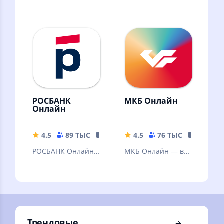
Удобный. Сделан с
приложение Банка
любовью
Новиком для
платежей,
переводов и
личных финансов
РОСБАНК
МКБ Онлайн
Онлайн
4.5
89 ТЫС
115.62 MB
4.5
76 ТЫС
369.75 
РОСБАНК Онлайн –
МКБ Онлайн — все
это новое
финансы в одном
мобильное
приложении.
приложение
Росбанка для
физических лиц.
Трендовые