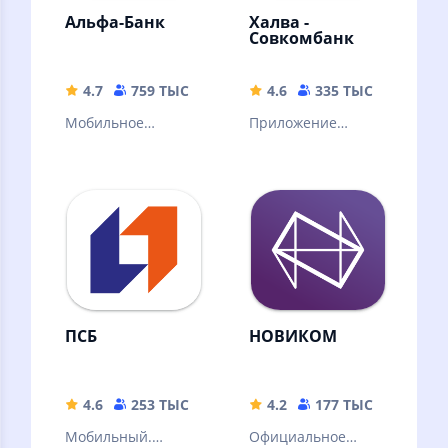
Альфа-Банк
Халва -
Совкомбанк
4.7
759 ТЫС
209.23 MB
4.6
335 ТЫС
231.62
Мобильное
Приложение
приложение
«Халва –
Альфа-Банка
Совкомбанк» — это
банковский офис
на экране
смартфона!
ПСБ
НОВИКОМ
4.6
253 ТЫС
193 MB
4.2
177 ТЫС
139.25
Мобильный.
Официальное