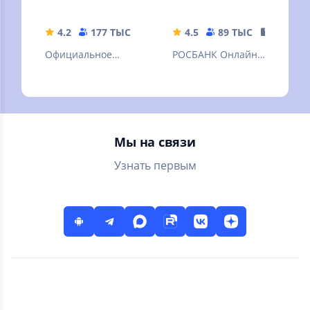
4.2
177 ТЫС
139.25 MB
4.5
89 ТЫС
115.62 
Официальное
РОСБАНК Онлайн –
приложение Банка
это новое
Новиком для
мобильное
платежей,
приложение
переводов и
Росбанка для
личных финансов
физических лиц.
Мы на связи
Узнать первым