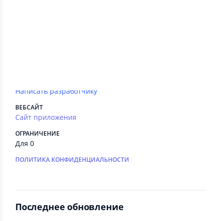
Есть
РЕКЛАМА
Нет
РАЗРАБОТЧИК
VTB Bank, PJSC
СВЯЗЬ С
РАЗРАБОТЧИКОМ
Написать разработчику
ВЕБСАЙТ
Сайт приложения
ОГРАНИЧЕНИЕ
Для 0
ПОЛИТИКА КОНФИДЕНЦИАЛЬНОСТИ
Последнее обновление