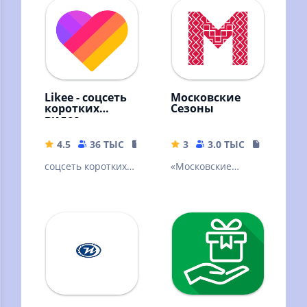
Likee - соцсеть
Московские
коротких
Сезоны
видео
4.5
36 ТЫС
91.03 MB
3
3.0 ТЫС
151.64 M
соцсеть коротких
«Московские
видео
сезоны» — афиша
главных событий
столицы!