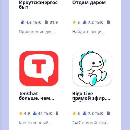
Иркутскэнергос
Отдам даром
быт
4.6 ТЫС
31.92 MB
5
7.2 ТЫС
48.26 MB
Приложение для
Найдите вещи
проверки счета и
которые отдают
передачи
даром в Вашем
показаний
городе и
поделитесь
своими!
TenChat —
Bigo Live–
больше, чем
прямой эфир,
соцсеть
Лайвчат
4.9
44 ТЫС
118.39 MB
5
7.8 ТЫС
85.96 MB
Качественный
24/7 прямой эфир,
контент,
видеочат, 400 млн