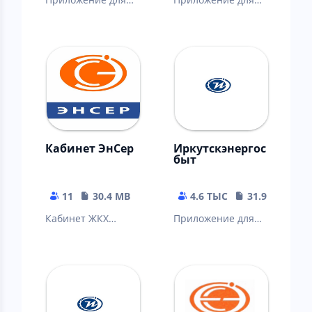
проверки счета и
проверки счета и
передачи
передачи
показаний
показаний
Кабинет ЭнСер
Иркутскэнергос
быт
11
30.4 MB
4.6 ТЫС
31.92 MB
Кабинет ЖКХ
Приложение для
Энсер
проверки счета и
передачи
показаний