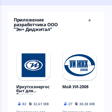
показаний
столицы!
Приложение
разработчика ООО
"Эн+ Диджитал"
Иркутскэнергос
Мой УИ-2008
быт для
бизнеса
82
32.61 MB
27
30.38 MB
Приложение для
Приложение для