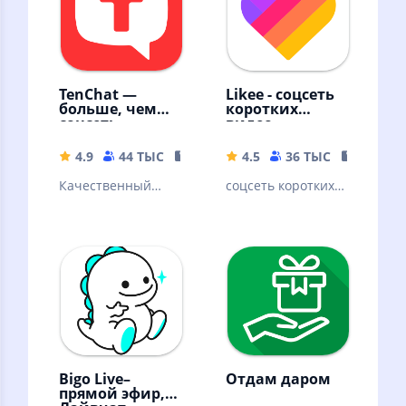
TenChat —
Likee - соцсеть
больше, чем
коротких
соцсеть
видео
4.9
44 ТЫС
118.39 MB
4.5
36 ТЫС
91.03 M
Качественный
соцсеть коротких
контент,
видео
мессенджер,
знакомства с
профи
Bigo Live–
Отдам даром
прямой эфир,