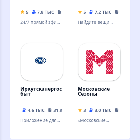
Лайвчат
5
7.8 ТЫС
85.96 MB
5
7.2 ТЫС
48.26 MB
24/7 прямой эфир,
Найдите вещи
видеочат, 400 млн
которые отдают
человек!
даром в Вашем
городе и
поделитесь
своими!
Иркутскэнергос
Московские
быт
Сезоны
4.6 ТЫС
31.92 MB
3
3.0 ТЫС
151.64 M
Приложение для
«Московские
проверки счета и
сезоны» — афиша
передачи
главных событий