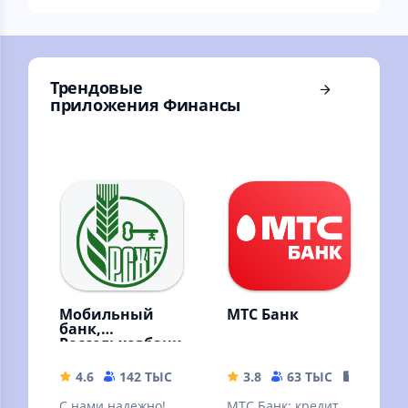
Трендовые
приложения Финансы
Мобильный
МТС Банк
банк,
Россельхозбанк
4.6
142 ТЫС
64.98 MB
3.8
63 ТЫС
151.83 
С нами надежно!
МТС Банк: кредит,