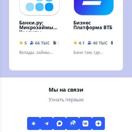
Банки.ру:
Бизнес
Микрозаймы,
Платформа ВТБ
Кредиты
5
66 ТЫС
22.19 MB
4.1
40 ТЫС
334.92 
Вклады, займы
Банк там, где
онлайн, кредиты,
удобно вашему
кредитные карты,
делу
ипотека. Курсы
валют
Мы на связи
Узнать первым