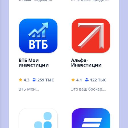
банковские услуги
и карты, вклады,
быстрые платежи,
переводы.
ВТБ Мои
Альфа-
инвестиции
Инвестиции
4.3
259 ТЫС
222.39 MB
4.1
122 ТЫС
146.91
ВТБ Мои
Это ваш брокер,
Инвестиции —
где можно онлайн
ваш личный
купить акции,
помощник по
облигации, ЦФА,
торговле на бирже
фонды, валюту
в смартфоне