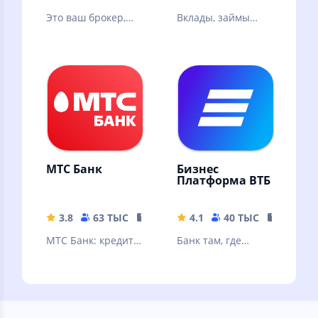
Это ваш брокер,
Вклады, займы
где можно онлайн
онлайн, кредиты,
купить акции,
кредитные карты,
облигации, ЦФА,
ипотека. Курсы
фонды, валюту
валют
МТС Банк
Бизнес
Платформа ВТБ
3.8
63 ТЫС
151.83 MB
4.1
40 ТЫС
334.92 
МТС Банк: кредит,
Банк там, где
банковские услуги
удобно вашему
и карты, вклады,
делу
быстрые платежи,
переводы.