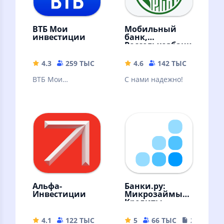
ВТБ Мои
Мобильный
инвестиции
банк,
Россельхозбанк
4.3
259 ТЫС
222.39 MB
4.6
142 ТЫС
64.98 
ВТБ Мои
С нами надежно!
Инвестиции —
ваш личный
помощник по
торговле на бирже
в смартфоне
Альфа-
Банки.ру:
Инвестиции
Микрозаймы,
Кредиты
4.1
122 ТЫС
146.91 MB
5
66 ТЫС
22.19 MB