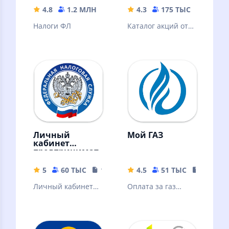
4.8
1.2 МЛН
115.78 MB
4.3
175 ТЫС
167.45
Налоги ФЛ
Каталог акций от
Ленты, кешбэк за
покупки. Всё
включено в карту
лояльности!
Личный
Мой ГАЗ
кабинет
предпринимат
еля
5
60 ТЫС
113.8 MB
4.5
51 ТЫС
35.89 M
Личный кабинет
Оплата за газ
предпринимателя
становится проще
и удобнее.