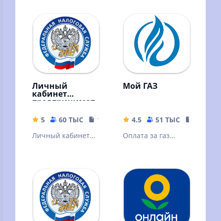
Личный
Мой ГАЗ
кабинет
предпринимат
еля
5
60 ТЫС
113.8 MB
4.5
51 ТЫС
35.89 M
Личный кабинет
Оплата за газ
предпринимателя
становится проще
и удобнее.