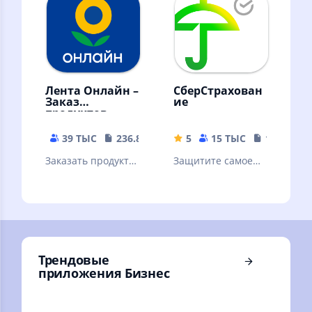
Лента Онлайн –
СберСтрахован
Заказ
ие
продуктов
39 ТЫС
236.89 MB
5
15 ТЫС
188.31 M
Заказать продукты
Защитите самое
и еду на дом от 30
ценное
минут. Скидка 20%
по промокоду
Первый
Трендовые
приложения Бизнес