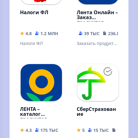
Налоги ФЛ
Лента Онлайн –
Заказ
продуктов
4.8
1.2 МЛН
115.78 MB
39 ТЫС
236.89 MB
Налоги ФЛ
Заказать продукты
и еду на дом от 30
минут. Скидка 20%
по промокоду
Первый
ЛЕНТА –
СберСтрахован
каталог
ие
продуктов
4.3
175 ТЫС
167.45 MB
5
15 ТЫС
188.31 M