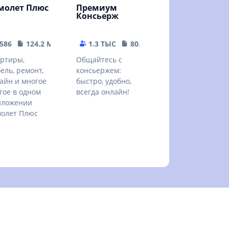
молет Плюс
Премиум
Консьерж
MB
586
124.2 MB
1.3 ТЫС
80.14 MB
ртиры,
Общайтесь с
ель, ремонт,
консьержем:
айн и многое
быстро, удобно,
гое в одном
всегда онлайн!
иложении
олет Плюс