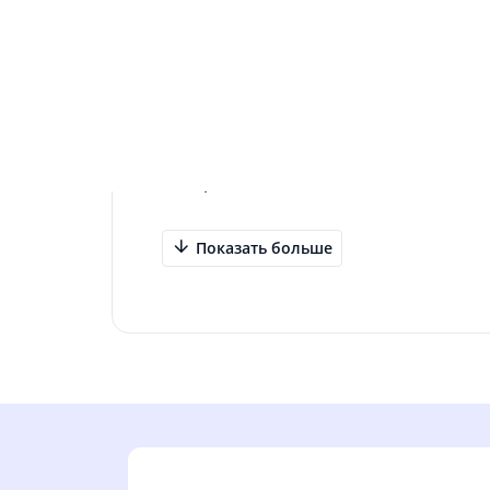
Информация о приложении
С помощью приложения GRITT Smart В
смартфон и удаленно управлять ими.
название, определите местоположение
таймер или расписание включений и о
для управления через приложение там
Интернет.
Показать больше