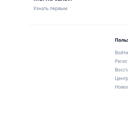
Узнать первым
Поль
Войт
Регис
Восст
Цент
Ново