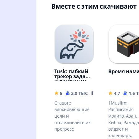
Вместе с этим скачивают
Tusk: гибкий
Время нам
трекер задач
и привычек
5
2.0 ТЫС
54.94 MB
4.7
1.6 
Ставьте
1Muslim:
вдохновляющие
Расписания
цели и
молитв, Азан,
отслеживайте их
Кибла, Рамад
прогресс
виджет и
календарь,