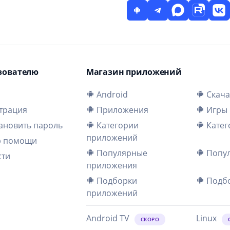
зователю
Магазин приложений
и
Android
Скача
трация
Приложения
Игры
ановить пароль
Категории
Катег
приложений
р помощи
Популярные
Попул
сти
приложения
Подборки
Подбо
приложений
Android TV
Linux
СКОРО