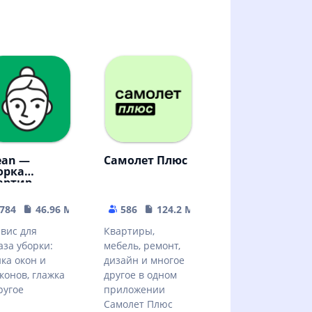
ean —
Самолет Плюс
орка
артир,
тье окон,
ажка
784
46.96 MB
586
124.2 MB
вис для
Квартиры,
аза уборки:
мебель, ремонт,
ка окон и
дизайн и многое
конов, глажка
другое в одном
ругое
приложении
Самолет Плюс