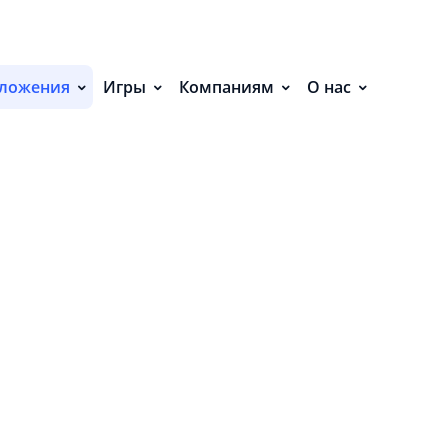
С
П
ложения
Игры
Компаниям
О нас
С
Р
Р
СВ
Р
В
О
П
П
В
О
З
О
ф