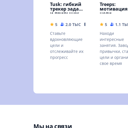
Tusk: гибкий
Treeps:
трекер задач
мотивация
и привычек
цели
5
2.0 ТЫС
54.94 MB
5
1.1 Т
Ставьте
Находи
вдохновляющие
интересные
цели и
занятия. Заво
отслеживайте их
привычки, ст
прогресс
цели и орган
свое время
Мы на связи