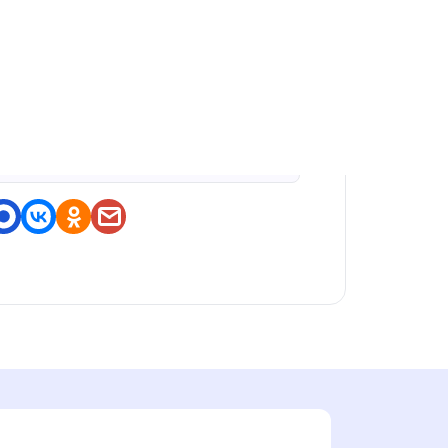
оделитесь приложением
https://nashstore.ru/a/ru.grit
t.smart