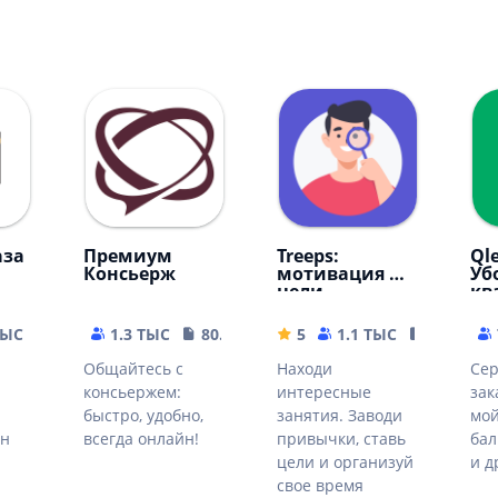
аза
Премиум
Treeps:
Ql
Консьерж
мотивация и
Уб
цели
кв
мы
гл
ТЫС
24.72 MB
1.3 ТЫС
80.14 MB
5
1.1 ТЫС
24.6 MB
Общайтесь с
Находи
Сер
консьержем:
интересные
зак
быстро, удобно,
занятия. Заводи
мой
ан
всегда онлайн!
привычки, ставь
бал
цели и организуй
и д
свое время