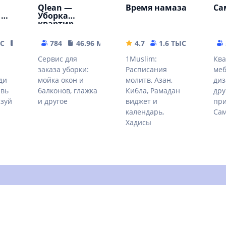
Qlean —
Время намаза
Са
 и
Уборка
квартир,
мытье окон,
глажка
ЫС
24.6 MB
784
46.96 MB
4.7
1.6 ТЫС
24.72 
Сервис для
1Muslim:
Ква
заказа уборки:
Расписания
меб
ди
мойка окон и
молитв, Азан,
диз
авь
балконов, глажка
Кибла, Рамадан
дру
изуй
и другое
виджет и
пр
календарь,
Сам
Хадисы