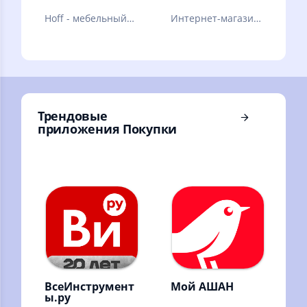
Hoff - мебельный
Интернет-магазин:
гипермаркет, где
техника и
можно купить
электроника.
мебель, декор и
Совершай
товары для дома.
выгодные покупки
с доставкой!
Трендовые
приложения Покупки
ВсеИнструмент
Мой АШАН
ы.ру