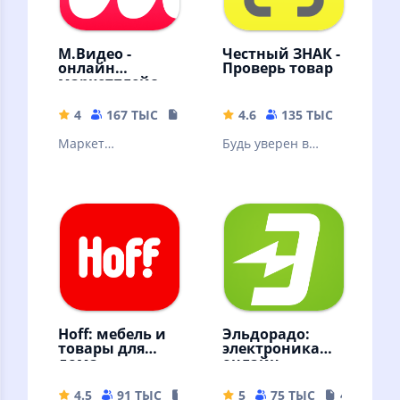
М.Видео -
Честный ЗНАК -
онлайн
Проверь товар
маркетплейс
4
167 ТЫС
89.01 MB
4.6
135 ТЫС
179.79
Маркет
Будь уверен в
электроники и
подлинности и
бытовой техники.
качестве товаров с
Выгодные покупки
приложением
онлайн с
Честный ЗНАК
доставкой на дом
Hoff: мебель и
Эльдорадо:
товары для
электроника
дома
онлайн
4.5
91 ТЫС
167.42 MB
5
75 ТЫС
44.14 MB