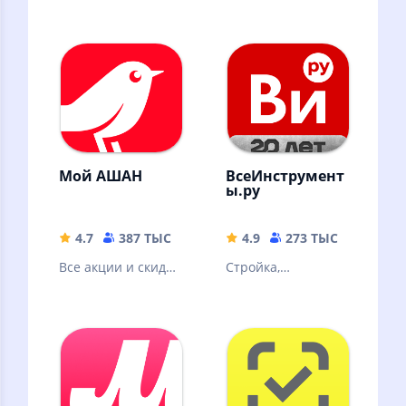
Мой АШАН
ВсеИнструмент
ы.ру
4.7
387 ТЫС
134.03 MB
4.9
273 ТЫС
85.11 
Все акции и скидки
Стройка,
сети АШАН, новая
производство,
программа
услуги
лояльности,
доставка
продуктов