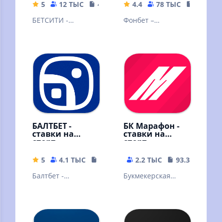
5
12 ТЫС
49.73 MB
4.4
78 ТЫС
105.3 M
БЕТСИТИ -
Фонбет –
легальный
крупнейший
букмекер онлайн.
российский
букмекер дарит
бонус 3000р всем
новым клиентам!
БАЛТБЕТ -
БК Марафон -
ставки на
ставки на
спорт
спорт
5
4.1 ТЫС
38 MB
2.2 ТЫС
93.32 MB
Балтбет -
Букмекерская
букмекерская
онлайн - контора
контора. Ставки на
спорт онлайн