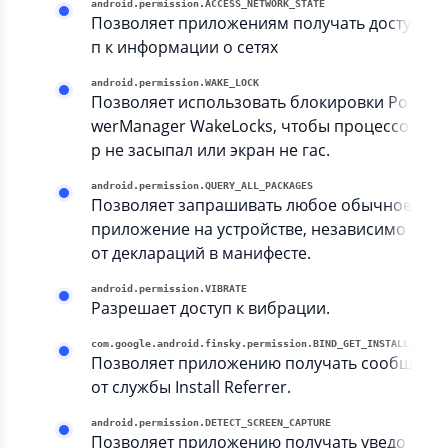
android.permission.ACCESS_NETWORK_STATE
Позволяет приложениям получать досту
п к информации о сетях
android.permission.WAKE_LOCK
Позволяет использовать блокировки Po
werManager WakeLocks, чтобы процессо
р не засыпал или экран не гас.
android.permission.QUERY_ALL_PACKAGES
Позволяет запрашивать любое обычное
приложение на устройстве, независимо
от деклараций в манифесте.
android.permission.VIBRATE
Разрешает доступ к вибрации.
com.google.android.finsky.permissio
Позволяет приложению получать сообщени
от службы Install Referrer.
android.permission.DETECT_SCREEN_CAPTURE
Позволяет приложению получать уведо