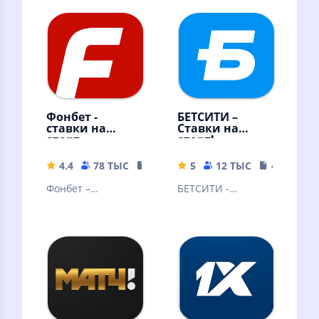
Фонбет -
БЕТСИТИ –
ставки на
Ставки на
спорт
спорт!
4.4
78 ТЫС
105.3 MB
5
12 ТЫС
49.73 MB
Фонбет –
БЕТСИТИ -
крупнейший
легальный
российский
букмекер онлайн.
букмекер дарит
бонус 3000р всем
новым клиентам!