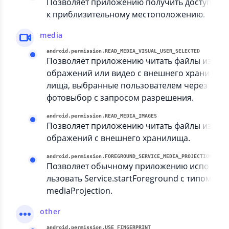
Позволяет приложению получить доступ
к приблизительному местоположению.
media
android.permission.READ_MEDIA_VISUAL_USER_SELECTED
Позволяет приложению читать файлы из
ображений или видео с внешнего храни
лища, выбранные пользователем через
фотовыбор с запросом разрешения.
android.permission.READ_MEDIA_IMAGES
Позволяет приложению читать файлы из
ображений с внешнего хранилища.
android.permission.FOREGROUND_SERVICE_MEDIA_PROJECTION
Позволяет обычному приложению испо
льзовать Service.startForeground с типом
mediaProjection.
other
android.permission.USE_FINGERPRINT