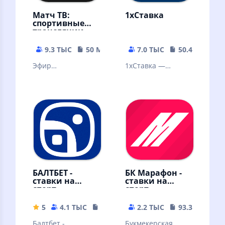
Матч ТВ:
1xСтавка
спортивные
трансляции
9.3 ТЫС
50 MB
7.0 ТЫС
50.48 MB
Эфир
1xСтавка —
федеральных
лучшее легальное
каналов
букмекерское
бесплатно,
приложение на
телепрограмма,
территории РФ.
новости,
результаты матчей
БАЛТБЕТ -
БК Марафон -
ставки на
ставки на
спорт
спорт
5
4.1 ТЫС
38 MB
2.2 ТЫС
93.32 MB
Балтбет -
Букмекерская