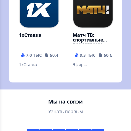
1xСтавка
Матч ТВ:
спортивные
трансляции
7.0 ТЫС
50.48 MB
9.3 ТЫС
50 MB
1xСтавка —
Эфир
лучшее легальное
федеральных
букмекерское
каналов
приложение на
бесплатно,
территории РФ.
телепрограмма,
новости,
Мы на связи
результаты матчей
Узнать первым