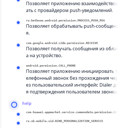
Позволяет приложению взаимодействов
ать с провайдером push-уведомлений.
ru.betboom.android.permission.PROCESS_PUSH_MSG
Позволяет обрабатывать push-сообщени
я.
com.google.android.c2dm.permission.RECEIVE
Позволяет получать сообщения из облак
а на устройство.
android.permission.CALL_PHONE
Позволяет приложению инициировать т
елефонный звонок без прохождения чер
ез пользовательский интерфейс Dialer дл
я подтверждения пользователем звонка.
help
com.huawei.appmarket.service.comm
ru.sb.mobile.sid.BIND_PERSONALIZATION_SERVICE