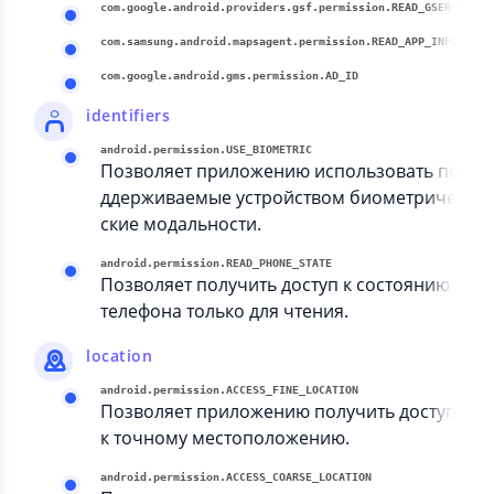
com.google.android.providers.gsf.permission.READ_GSERVICES
com.samsung.android.mapsagent.permission.READ_APP_INFO
com.google.android.gms.permission.AD_ID
identifiers
android.permission.USE_BIOMETRIC
Позволяет приложению использовать по
ддерживаемые устройством биометриче
ские модальности.
android.permission.READ_PHONE_STATE
Позволяет получить доступ к состоянию
телефона только для чтения.
location
android.permission.ACCESS_FINE_LOCATION
Позволяет приложению получить доступ
к точному местоположению.
android.permission.ACCESS_COARSE_LOCATION