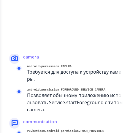
android.permission.FOREGROUND_SERVICE_MICROPHONE
Позволяет обычному приложению испо
льзовать Service.startForeground с типом
microphone.
android.permission.RECORD_AUDIO
Позволяет приложению записывать ауди
о.
camera
android.permission.CAMERA
Требуется для доступа к устройству каме
ры.
android.permission.FOREGROUND_SERVICE_CAMERA
Позволяет обычному приложению испо
льзовать Service.startForeground с типом
camera.
communication
ru.betboom.android.permission.PUSH_PROVIDER