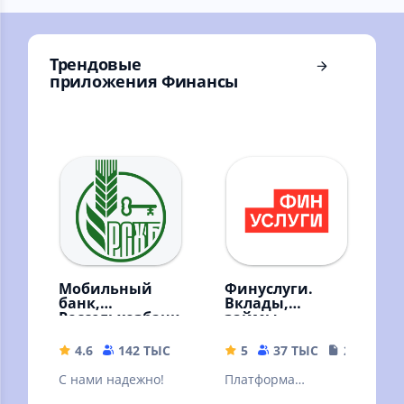
сравнение цен
Трендовые
приложения Финансы
Мобильный
Финуслуги.
банк,
Вклады,
Россельхозбанк
займы,
инвестиции,
кредиты
4.6
142 ТЫС
64.98 MB
5
37 ТЫС
26.6 MB
С нами надежно!
Платформа
личных финансов