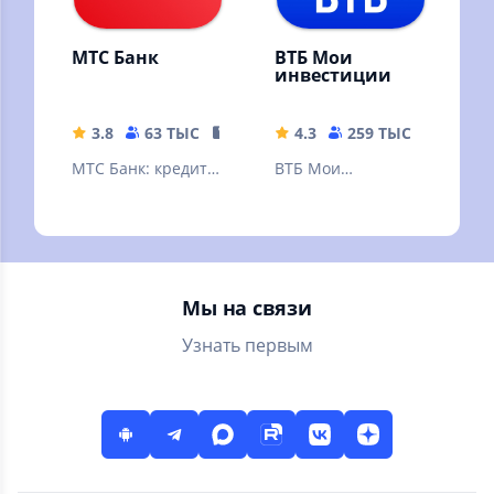
МТС Банк
ВТБ Мои
инвестиции
3.8
63 ТЫС
151.83 MB
4.3
259 ТЫС
222.39
МТС Банк: кредит,
ВТБ Мои
банковские услуги
Инвестиции —
и карты, вклады,
ваш личный
быстрые платежи,
помощник по
переводы.
торговле на бирже
в смартфоне
Мы на связи
Узнать первым