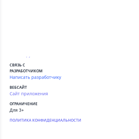
ПЛАТНЫЕ СЕРВИСЫ
Есть
РЕКЛАМА
Нет
РАЗРАБОТЧИК
ООО «Информационное агентство
«Банки.ру»
СВЯЗЬ С
РАЗРАБОТЧИКОМ
Написать разработчику
ВЕБСАЙТ
Сайт приложения
ОГРАНИЧЕНИЕ
Для 3+
ПОЛИТИКА КОНФИДЕНЦИАЛЬНОСТИ