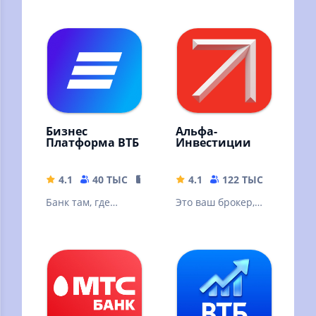
Бизнес
Альфа-
Платформа ВТБ
Инвестиции
4.1
40 ТЫС
334.92 MB
4.1
122 ТЫС
146.91
Банк там, где
Это ваш брокер,
удобно вашему
где можно онлайн
делу
купить акции,
облигации, ЦФА,
фонды, валюту