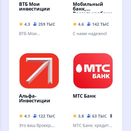
ВТБ Мои
Мобильный
инвестиции
банк,
Россельхозбанк
4.3
259 ТЫС
222.39 MB
4.6
142 ТЫС
64.98 
ВТБ Мои
С нами надежно!
Инвестиции —
ваш личный
помощник по
торговле на бирже
в смартфоне
Альфа-
МТС Банк
Инвестиции
4.1
122 ТЫС
146.91 MB
3.8
63 ТЫС
151.83 
Это ваш брокер,
МТС Банк: кредит,