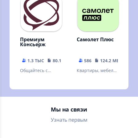
виджет и
календарь, Хадисы
Премиум
Самолет Плюс
Консьерж
1.3 ТЫС
80.14 MB
586
124.2 MB
Общайтесь с
Квартиры, мебель,
консьержем:
ремонт, дизайн и
быстро, удобно,
многое другое в
всегда онлайн!
одном
приложении
Самолет Плюс
Мы на связи
Узнать первым