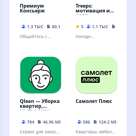
Премиум
Treeps:
Консьерж
мотивация и
цели
1.3 ТЫС
80.14 MB
5
1.1 ТЫС
24.6 MB
Общайтесь с
Находи
консьержем:
интересные
быстро, удобно,
занятия. Заводи
всегда онлайн!
привычки, ставь
цели и организуй
свое время
Qlean — Уборка
Самолет Плюс
квартир,
мытье окон,
глажка
784
46.96 MB
586
124.2 MB
Сервис для заказа
Квартиры, мебель,