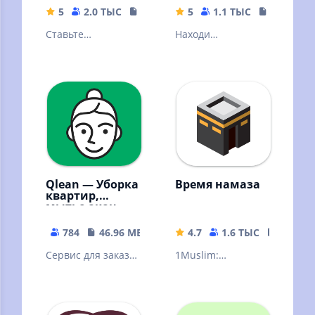
5
2.0 ТЫС
54.94 MB
5
1.1 ТЫС
24.6 MB
Ставьте
Находи
вдохновляющие
интересные
цели и
занятия. Заводи
отслеживайте их
привычки, ставь
прогресс
цели и организуй
свое время
Qlean — Уборка
Время намаза
квартир,
мытье окон,
глажка
784
46.96 MB
4.7
1.6 ТЫС
24.72 
Сервис для заказа
1Muslim:
уборки: мойка окон
Расписания
и балконов, глажка
молитв, Азан,
и другое
Кибла, Рамадан