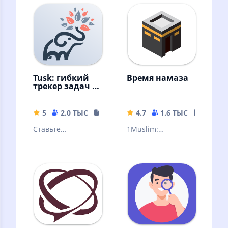
Tusk: гибкий
Время намаза
трекер задач и
привычек
5
2.0 ТЫС
54.94 MB
4.7
1.6 ТЫС
24.72 
Ставьте
1Muslim:
вдохновляющие
Расписания
цели и
молитв, Азан,
отслеживайте их
Кибла, Рамадан
прогресс
виджет и
календарь, Хадисы