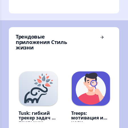
уборки: мойка окон
ремонт, дизайн и
и балконов, глажка
многое другое в
и другое
одном
приложении
Самолет Плюс
Трендовые
приложения Стиль
жизни
Tusk: гибкий
Treeps:
трекер задач и
мотивация и
привычек
цели