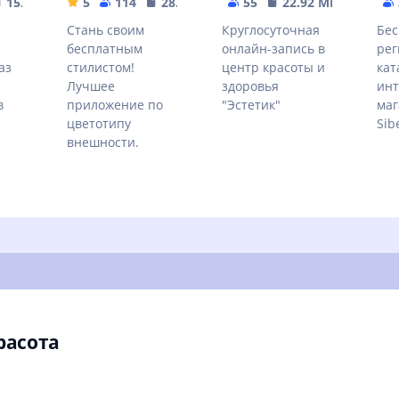
15.07 MB
5
114
28.54 MB
55
22.92 MB
Стань своим
Круглосуточная
Бес
бесплатным
онлайн-запись в
рег
аз
стилистом!
центр красоты и
кат
Лучшее
здоровья
инт
в
приложение по
"Эстетик"
маг
цветотипу
Sib
внешности.
расота