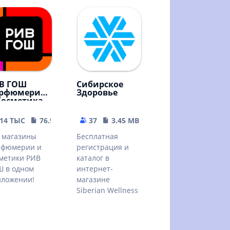
В ГОШ
Сибирское
рфюмерия
Здоровье
Косметика
14 ТЫС
76.98 MB
37
3.45 MB
 магазины
Бесплатная
рфюмерии и
регистрация и
метики РИВ
каталог в
 в одном
интернет-
иложении!
магазине
Siberian Wellness