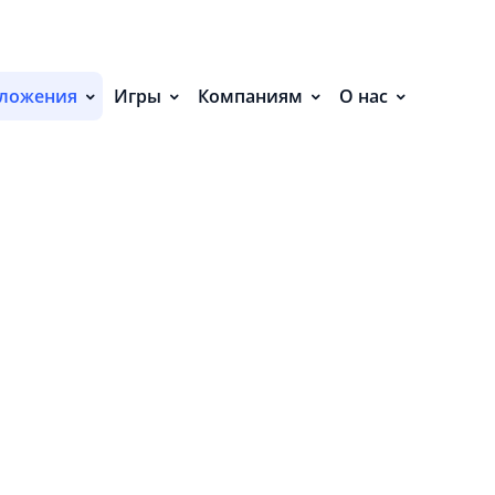
С
ложения
Игры
Компаниям
О нас
П
С
жки SupermanCut»
Р
Р
СВ
Р
В
О
VE
 из облака на устройство.
П
П
В
N
О
ить доступ к приблизительному местоположен
З