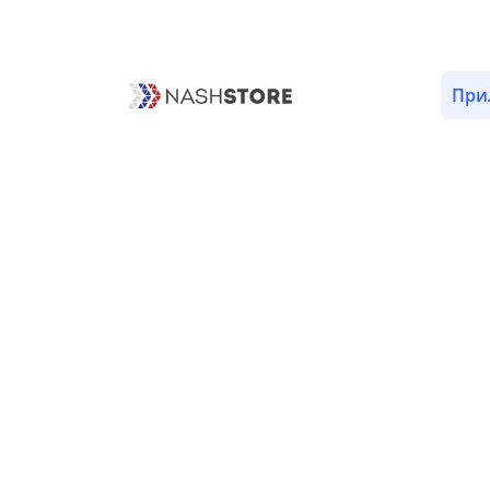
ОПИСАНИЕ
ВЕРСИИ (5)
РАЗРЕШЕНИЯ (13)
При
Разрешения «Мужские стри
communication
com.google.android.c2dm.permission.RECEI
Позволяет получать сообщения
help
com.google.android.gms.permission.AD_ID
location
android.permission.ACCESS_COARSE_LOCATIO
Позволяет приложению получ