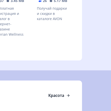
37
3.45 MB
26
5.17 MB
платная
Получай подарки
истрация и
и скидки в
алог в
каталоге AVON
ернет-
азине
erian Wellness
Красота