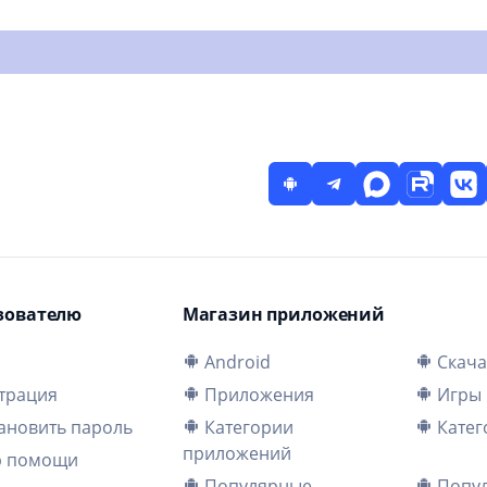
зователю
Магазин приложений
и
Android
Скача
трация
Приложения
Игры
ановить пароль
Категории
Катег
приложений
р помощи
Популярные
Попул