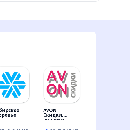
бирское
AVON -
оровье
Скидки,
подарки,
бизнес