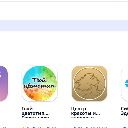
Твой
Центр
Си
цветотип.
красоты и
Зд
Советы для
здоровья
всех
"Эстетик"