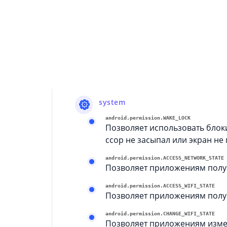
ию.
android.permission.ACCESS_FINE_LOCATION
Позволяет приложению получ
storage
android.permission.WRITE_EXTERNAL_STORAG
Позволяет приложению запис
system
android.permission.WAKE_LOCK
Позволяет использовать блок
ссор не засыпал или экран не 
android.permission.ACCESS_NETWORK_STATE
Позволяет приложениям получ
android.permission.ACCESS_WIFI_STATE
Позволяет приложениям получа
android.permission.CHANGE_WIFI_STATE
Позволяет приложениям измен