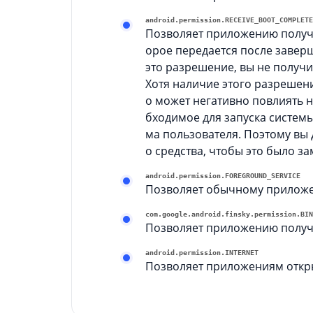
android.permission.RECEIVE_BOOT_COMPLETE
Позволяет приложению получ
орое передается после заверш
это разрешение, вы не получ
Хотя наличие этого разрешени
о может негативно повлиять н
бходимое для запуска систем
ма пользователя. Поэтому вы
о средства, чтобы это было з
android.permission.FOREGROUND_SERVICE
Позволяет обычному приложен
com.google.android.finsky.permission.BIN
Позволяет приложению получат
android.permission.INTERNET
Позволяет приложениям откры