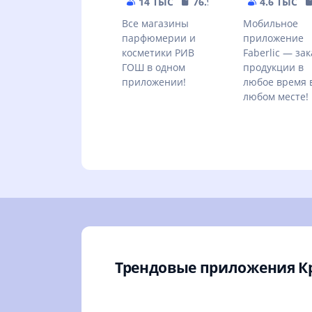
14 ТЫС
76.98 MB
4.6 ТЫС
Все магазины
Мобильное
парфюмерии и
приложение
косметики РИВ
Faberlic — зак
ГОШ в одном
продукции в
приложении!
любое время 
любом месте!
Трендовые приложения К