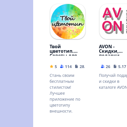
Твой
AVON -
цветотип.
Скидки,
Советы для
подарки,
всех
бизнес
5
114
28.54 MB
26
5.17
Стань своим
Получай пода
бесплатным
и скидки в
стилистом!
каталоге AVO
Лучшее
приложение по
цветотипу
внешности.