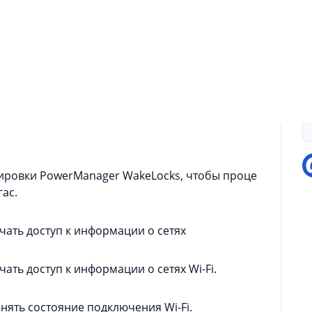
О
ить доступ к точному местоположению.
П
E
ывать данные во внешнее хранилище.
ировки PowerManager WakeLocks, чтобы проце
гас.
ать доступ к информации о сетях
ть доступ к информации о сетях Wi-Fi.
ять состояние подключения Wi-Fi.