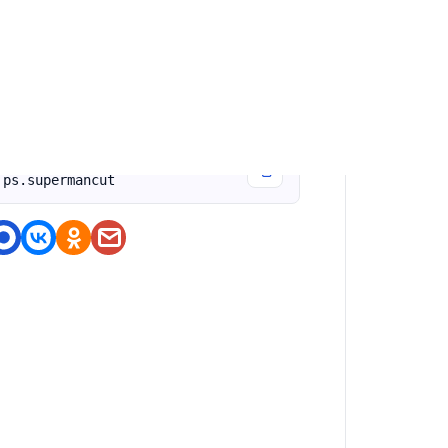
бновили меню услуг
оделитесь приложением
https://nashstore.ru/a/nuts.ap
ps.supermancut