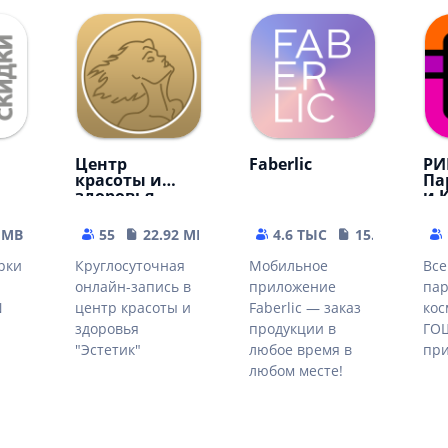
Центр
Faberlic
РИ
красоты и
Па
здоровья
и 
"Эстетик"
 MB
55
22.92 MB
4.6 ТЫС
15.07 MB
рки
Круглосуточная
Мобильное
Все
онлайн-запись в
приложение
па
N
центр красоты и
Faberlic — заказ
кос
здоровья
продукции в
ГОШ
"Эстетик"
любое время в
пр
любом месте!