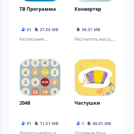
ТВ Программа
Конвертер
41
27.56 MB
38.31 MB
Расписание
Рассчитать массу,
передач на
температуру,
неделю вперед, 50
длину, площадь,
телеканалов.
время, объем и
многие другие.
2048
Частушки
91
11.51 MB
1
40.01 MB
Пролистывайте и
Огромная база