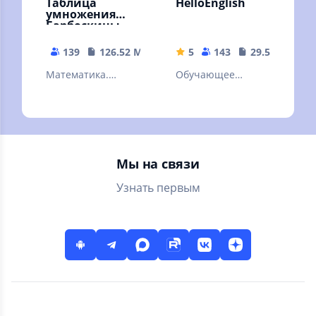
Таблица
HelloEnglish
умножения
Барбоскины
Тренажер Игры
для детей
139
126.52 MB
5
143
29.53 MB
Математика.
Обучающее
Примеры.
приложение для
Развивающие
детей и
умные игры для
подростков
детей. Обучение
Знания 2 3 класс
Мы на связи
Узнать первым