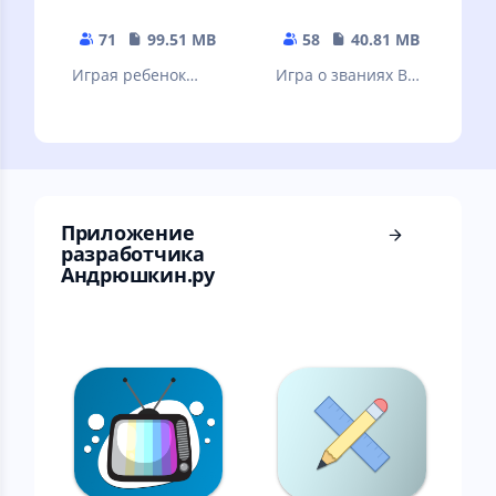
71
99.51 MB
58
40.81 MB
Играя ребенок
Игра о званиях ВС
будет учить буквы,
РФ
слоги, слова,
предметы.
Развивашки для
малышей!
Приложение
разработчика
Андрюшкин.ру