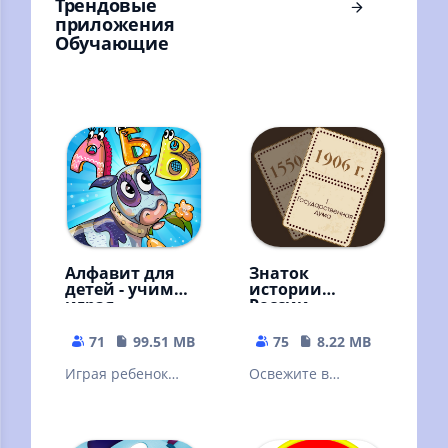
Трендовые
приложения
Обучающие
Алфавит для
Знаток
детей - учим
истории
играя
России
71
99.51 MB
75
8.22 MB
Играя ребенок
Освежите в
будет учить буквы,
памяти
слоги, слова,
хронологию
предметы.
событий