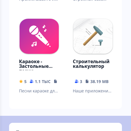
комбинируйте
всевозможных
плитки, чтобы
частушек, которые
набрать 2048 или
можно петь под
больше очков!
музыку.
Караоке -
Строительный
Застольные
калькулятор
песни
5
1.1 ТЫС
10.01 MB
3
38.19 MB
Песни караоке для
Наше приложение
всей семьи, хиты
предлагает спектр
прошлых лет и
инструментов для
даже современных
расчетов
исполнителей!
материалов.