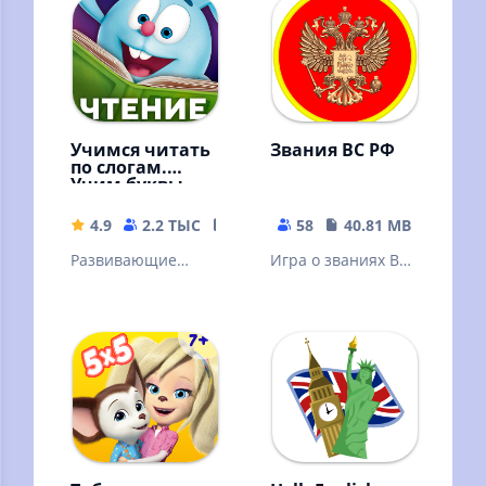
Развивашки для
отечественной
малышей!
истории
Учимся читать
Звания ВС РФ
по слогам.
Учим буквы.
Азбука
Смешарики
4.9
2.2 ТЫС
174.93 MB
58
40.81 MB
Развивающие
Игра о званиях ВС
игры для детей.
РФ
Чтение и слоги
Учим алфавит
Букварь. Пазлы
Раскраска