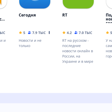
Сегодня
RT
По
ск
но
го
ТЫС
80.79 MB
5
7.9 ТЫС
19.2 MB
4.2
7.0 ТЫС
32.98 
ии и
Новости и не
RT на русском -
У н
только
последние
сам
новости онлайн в
нов
России, на
гор
Украине и в мире