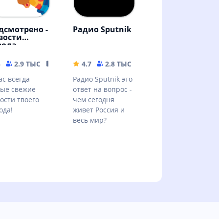
дсмотрено -
Радио Sputnik
вости
рода
MB
5
2.9 ТЫС
17.36 MB
4.7
2.8 ТЫС
26.8 MB
ас всегда
Радио Sputnik это
ые свежие
ответ на вопрос -
ости твоего
чем сегодня
ода!
живет Россия и
весь мир?