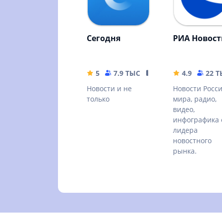
Сегодня
РИА Новос
5
7.9 ТЫС
19.2 MB
4.9
22 
Новости и не
Новости Росс
только
мира, радио,
видео,
инфографика 
лидера
новостного
рынка.