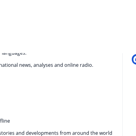
ern media brand with global coverage.
П
t to receive breaking news, find out about major
 from leading experts and tune into the live
ws.
51 languages.
national news, analyses and online radio.
fline
 stories and developments from around the world