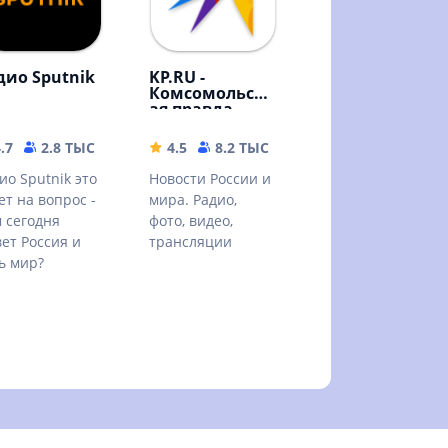
дио Sputnik
KP.RU -
Комсомольск
ая правда.
Главные
новости
.7
2.8 ТЫС
26.8 MB
4.5
8.2 ТЫС
80.79 MB
страны
ио Sputnik это
Новости России и
ет на вопрос -
мира. Радио,
 сегодня
фото, видео,
ет Россия и
трансляции
ь мир?