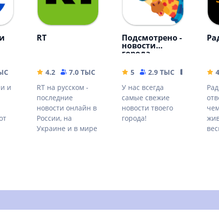
ти
RT
Подсмотрено -
Ра
новости
города
ТЫС
23.82 MB
4.2
7.0 ТЫС
32.98 MB
5
2.9 ТЫС
17.36 MB
4
ии и
RT на русском -
У нас всегда
Рад
последние
самые свежие
отв
новости онлайн в
новости твоего
чем
от
России, на
города!
жив
Украине и в мире
вес