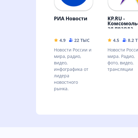
РИА Новости
KP.RU -
Комсомоль
ая правда.
Главные
новости
4.9
22 ТЫС
23.82 MB
4.5
8.2 
страны
Новости России и
Новости Росс
мира, радио,
мира. Радио,
видео,
фото, видео,
инфографика от
трансляции
лидера
новостного
рынка.