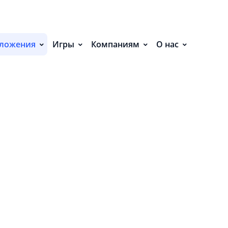
С
П
ложения
Игры
Компаниям
О нас
С
Р
Р
СВ
Р
В
О
П
П
В
О
З
В