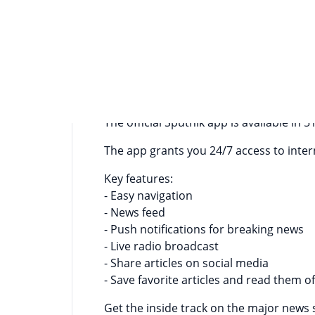
Информация о приложении
Sputnik news agency and radio is a mod
With the Sputnik app, you'll be the firs
global events, read in-depth commentary
radio broadcasts and exclusive intervie
The official Sputnik app is available in 
The app grants you 24/7 access to inter
Key features:
- Easy navigation
- News feed
- Push notifications for breaking news
- Live radio broadcast
- Share articles on social media
- Save favorite articles and read them of
Get the inside track on the major news