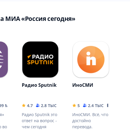
а МИА «Россия сегодня»
Радио Sputnik
ИноСМИ
.99 MB
4.7
2.8 ТЫС
26.8 MB
5
2.4 ТЫС
20.91 MB
я»
Радио Sputnik это
ИноСМИ. Всё, что
ответ на вопрос -
достойно
 во
чем сегодня
перевода.