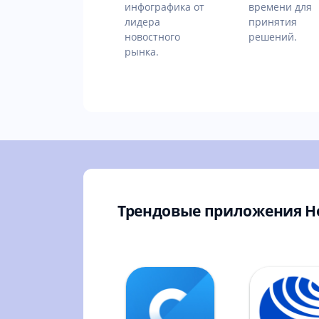
инфографика от
времени для
лидера
принятия
новостного
решений.
рынка.
Трендовые приложения Н