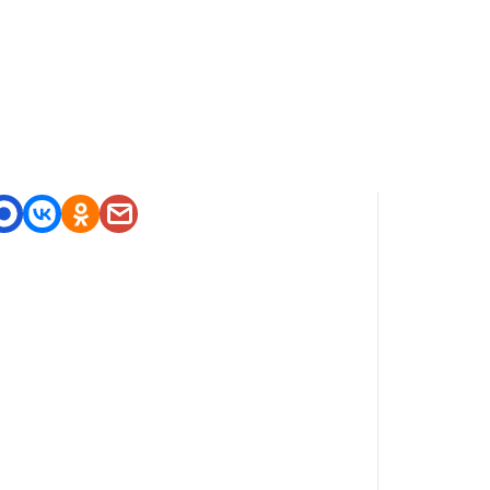
оделитесь приложением
https://nashstore.ru/a/com.spu
tniknews.sputnik