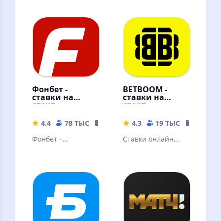
Фонбет -
BETBOOM -
ставки на
ставки на
спорт
спорт
4.4
78 ТЫС
105.3 MB
4.3
19 ТЫС
133.51 
Фонбет –
Ставки онлайн,
крупнейший
ставки на спорт
российский
букмекер дарит
бонус 3000р всем
новым клиентам!