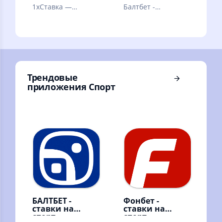
1xСтавка —
Балтбет -
лучшее легальное
букмекерская
букмекерское
контора. Ставки на
приложение на
спорт онлайн
территории РФ.
Трендовые
приложения Спорт
БАЛТБЕТ -
Фонбет -
ставки на
ставки на
спорт
спорт