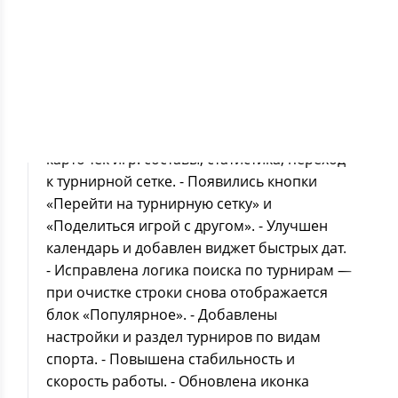
MB
Версия 1.3.77 — крупное обновление.
Следить за матчами и турнирами теперь
стало удобнее. Главное: - Добавлен
киберспорт — результаты и статистика по
Dota 2, CS2 - Обновлён дизайн и UX
карточек игр: составы, статистика, переход
к турнирной сетке. - Появились кнопки
«Перейти на турнирную сетку» и
«Поделиться игрой с другом». - Улучшен
календарь и добавлен виджет быстрых дат.
- Исправлена логика поиска по турнирам —
при очистке строки снова отображается
блок «Популярное». - Добавлены
настройки и раздел турниров по видам
спорта. - Повышена стабильность и
скорость работы. - Обновлена иконка