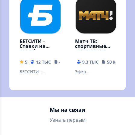
территории РФ.
БЕТСИТИ –
Матч ТВ:
Ставки на
спортивные
спорт!
трансляции
5
12 ТЫС
49.73 MB
9.3 ТЫС
50 MB
БЕТСИТИ -
Эфир
легальный
федеральных
букмекер онлайн.
каналов
бесплатно,
телепрограмма,
новости,
Мы на связи
результаты матчей
Узнать первым