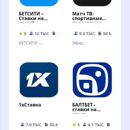
БЕТСИТИ –
Матч ТВ:
Ставки на
спортивные
спорт!
трансляции
5
12 ТЫС
49.73 MB
9.3 ТЫС
50 MB
БЕТСИТИ -
Эфир
легальный
федеральных
букмекер онлайн.
каналов
бесплатно,
телепрограмма,
новости,
результаты матчей
1xСтавка
БАЛТБЕТ -
ставки на
спорт
7.0 ТЫС
50.48 MB
5
4.1 ТЫС
38 MB