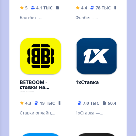
5
4.1 ТЫС
38 MB
4.4
78 ТЫС
105.3 M
Балтбет -
Фонбет –
букмекерская
крупнейший
контора. Ставки на
российский
спорт онлайн
букмекер дарит
бонус 3000р всем
новым клиентам!
BETBOOM -
1xСтавка
ставки на
спорт
4.3
19 ТЫС
133.51 MB
7.0 ТЫС
50.48 MB
Ставки онлайн,
1xСтавка —
ставки на спорт
лучшее легальное
букмекерское
приложение на