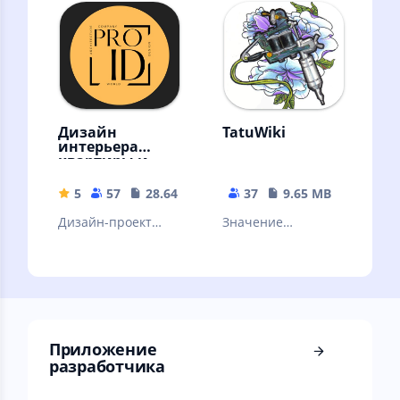
посвящено
приложения
истории
DrawFez.
архитектуры,астро
логии,живописи.
Дизайн
TatuWiki
интерьера
квартиры и
дома: PRO
Interior Design
5
57
28.64 MB
37
9.65 MB
— PROID.studio
Дизайн-проект
Значение
интерьера и
татуировок на теле
реализация
(ремонт),
подробнее:
https://proid.studio
Приложение
разработчика ⠀