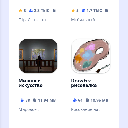
5
2.3 ТЫС
127.89 MB
5
1.7 ТЫС
104.62 M
FlipaClip – это
Мобильный
полнофункциональ
пиксель-арт
ное приложение
редактор. Простой.
для рисования
Быстрый.
Удобный.
Мировое
DrawFez -
искусство
рисовалка
78
11.94 MB
64
10.96 MB
Мировое
Рисование на
искусство-
телефоне с
приложение
помощью