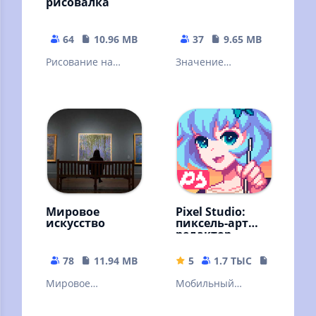
рисовалка
64
10.96 MB
37
9.65 MB
Рисование на
Значение
телефоне с
татуировок на теле
помощью
приложения
DrawFez.
Мировое
Pixel Studio:
искусство
пиксель-арт
редактор
78
11.94 MB
5
1.7 ТЫС
104.62 M
Мировое
Мобильный
искусство-
пиксель-арт
приложение
редактор. Простой.