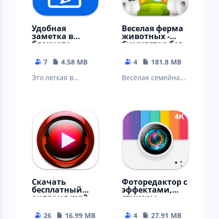
Удобная
Веселая ферма
заметка в
животных -
блокноте -
Симулятор без
редактор
интернета
заметок
7
4.58 MB
4
181.8 MB
Это легкая в
Весёлая семейная
использовании
ферма для
цифровая
взрослых и город,
записная книжка
как дача. Тауншип.
для Android
бесплатно
Cкачать
Фоторедактор с
бесплатный
эффектами,
андроид mp3
стикеры,
плеер для
фильтры
музыки
26
16.99 MB
4
27.91 MB