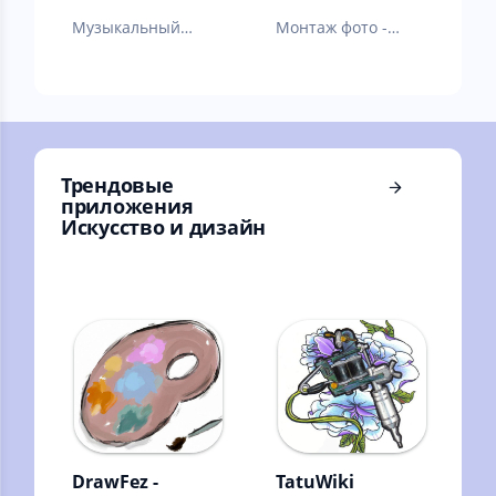
Музыкальный
Монтаж фото -
проигрыватель на
редактор
русском - Мп3-
плеер бесплатно
Трендовые
приложения
Искусство и дизайн
DrawFez -
TatuWiki