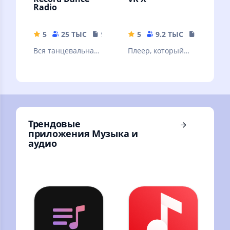
Radio
5
25 ТЫС
9.39 MB
5
9.2 ТЫС
18.58 MB
Вся танцевальная
Плеер, который
музыка
полностью меняет
представление о
музыке в VK.
Трендовые
приложения Музыка и
аудио