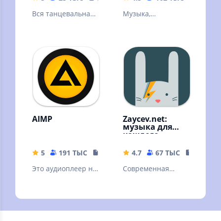
Вся танцевальная
Музыка,
музыка
аудиокниги,
подкасты без
интернета!
Скачивайте песни
и слушайте
оффлайн
AIMP
Zaycev.net:
музыка для
каждого
5
191 ТЫС
19.34 MB
4.7
67 ТЫС
54.18 M
Это аудиоплеер на
Современная
основе плейлистов
российская музыка
для платформы
Android