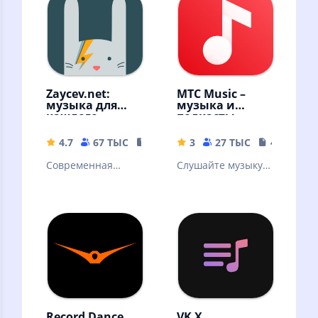
Скачивайте песни
и слушайте
оффлайн
Zaycev.net:
МТС Music –
музыка для
музыка и
каждого
подкасты
4.7
67 ТЫС
54.18 MB
3
27 ТЫС
41 MB
Современная
Слушайте музыку и
российская музыка
подкасты
бесплатно –
онлайн и без
интернета!
Record Dance
VK X