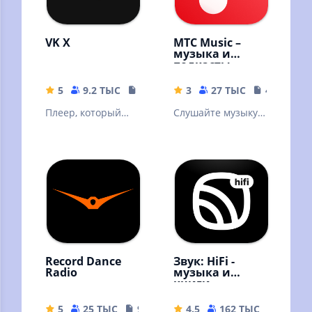
VK X
МТС Music –
музыка и
подкасты
5
9.2 ТЫС
18.58 MB
3
27 ТЫС
41 MB
Плеер, который
Слушайте музыку и
полностью меняет
подкасты
представление о
бесплатно –
музыке в VK.
онлайн и без
интернета!
Record Dance
Звук: HiFi -
Radio
музыка и
книги
5
25 ТЫС
9.39 MB
4.5
162 ТЫС
56.57 