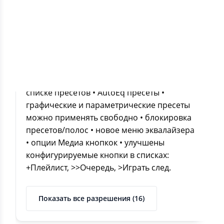
• Target SDK обновлен до 33 в связи с
требованиями Google Play: • изменения с
Режим совместимости доступа к файлам,
изменения в уведомлениях • новые
функции эквалайзера, перенесенные из
Poweramp Equalizer: • поиск и фильтрация в
списке пресетов • AutoEq пресеты •
графические и параметрические пресеты
можно применять свободно • блокировка
пресетов/полос • новое меню эквалайзера
• опции Медиа кнопкок • улучшены
конфигурируемые кнопки в списках:
+Плейлист, >>Очередь, >Играть след.
Показать все разрешения (16)