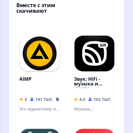
Вместе с этим
скачивают
AIMP
Звук: HiFi -
музыка и
книги
5
191 ТЫС
19.34 MB
4.5
162 ТЫС
56.57 
Это аудиоплеер на
Музыка,
основе плейлистов
аудиокниги,
для платформы
подкасты без
Android
интернета!