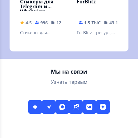
Стикеры для
ForBlitz
Telegram и
WhatsApp
4.5
996
12.74 MB
1.5 ТЫС
43.19 MB
Стикеры для
ForBlitz - ресурс,
ваших
посвящённый
мессенджеров
модам для WoT
Blitz и других игр
Мы на связи
Узнать первым