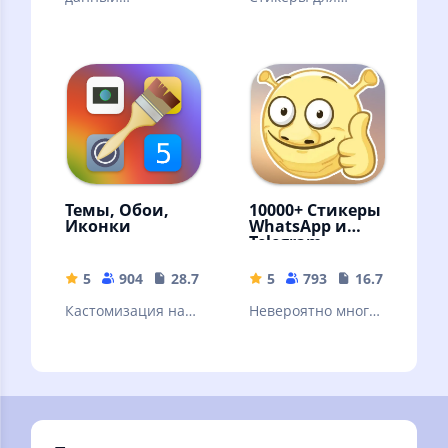
приложений
ваших
позволяет
мессенджеров
охладить ваш
процессор (cooler)
до низких
температур
Темы, Обои,
10000+ Стикеры
Иконки
WhatsApp и
Telegram
5
904
28.74 MB
5
793
16.75 MB
Кастомизация на
Невероятно много
любой вкус для
стикеров для
Huawei / Honor /
мессенджеров
EMUI