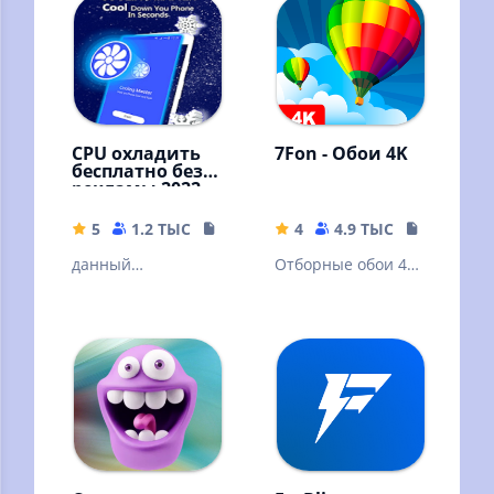
CPU охладить
7Fon - Обои 4K
бесплатно без
рекламы 2022
NO AD
5
1.2 ТЫС
9.81 MB
4
4.9 ТЫС
15.86 MB
данный
Отборные обои 4K
приложений
качества от 7Fon.
позволяет
Новые HD обои
охладить ваш
каждый час!
процессор (cooler)
до низких
температур