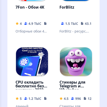
7Fon - Обои 4K
ForBlitz
4
4.9 ТЫС
15.86 MB
1.5 ТЫС
43.19 MB
Отборные обои 4K
ForBlitz - ресурс,
качества от 7Fon.
посвящённый
Новые HD обои
модам для WoT
каждый час!
Blitz и других игр
CPU охладить
Стикеры для
бесплатно без
Telegram и
рекламы 2022
WhatsApp
NO AD
5
1.2 ТЫС
9.81 MB
4.5
996
12.74 MB
данный
Стикеры для