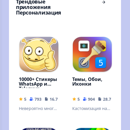
Трендовые
приложения
Персонализация
10000+ Стикеры
Темы, Обои,
WhatsApp и
Иконки
Telegram
5
793
16.75 MB
5
904
28.74 MB
Невероятно много
Кастомизация на
стикеров для
любой вкус для
мессенджеров
Huawei / Honor /
EMUI