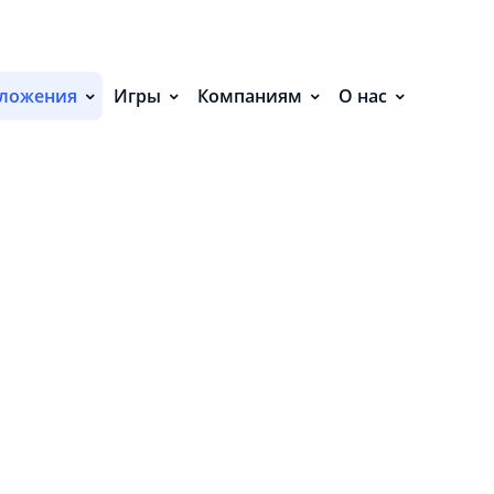
С
П
ложения
Игры
Компаниям
О нас
С
Р
Р
СВ
Р
О
 нет событий.
П
П
В
О
З
О
в
д