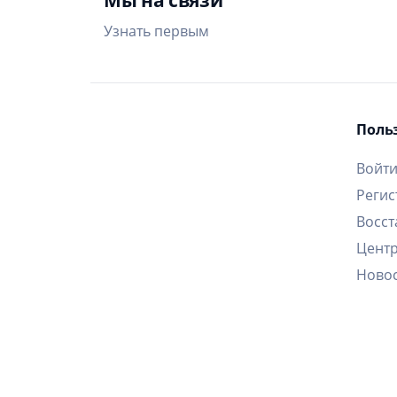
Узнать первым
Поль
Войт
Регис
Восст
Цент
Ново