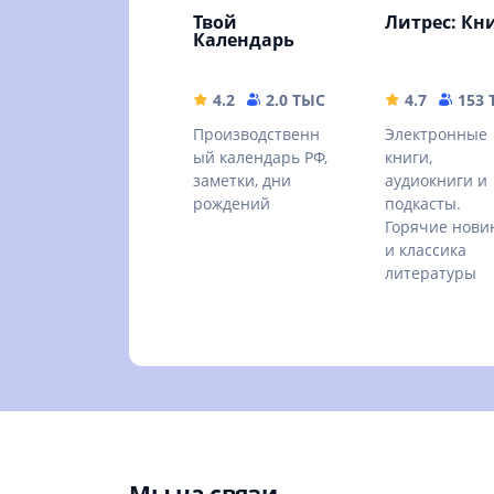
Твой
Литрес: Кн
Календарь
4.2
2.0 ТЫС
5.14 MB
4.7
153
Производственн
Электронные
ый календарь РФ,
книги,
заметки, дни
аудиокниги и
рождений
подкасты.
Горячие нови
и классика
литературы
Мы на связи