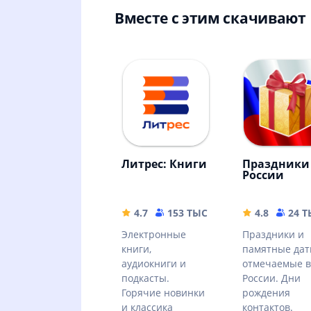
Вместе с этим скачивают
Литрес: Книги
Праздники
России
4.7
153 ТЫС
72.02 MB
4.8
24 
Электронные
Праздники и
книги,
памятные да
аудиокниги и
отмечаемые в
подкасты.
России. Дни
Горячие новинки
рождения
и классика
контактов.