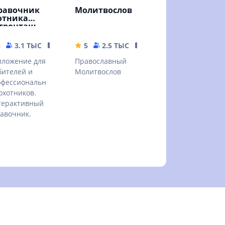
равочник
Молитвослов
отника
тронташ
5
3.1 ТЫС
59.28 MB
5
2.5 ТЫС
441.95 MB
ложение для
Православный
ителей и
Молитвослов
офессиональн
охотников.
терактивный
авочник.