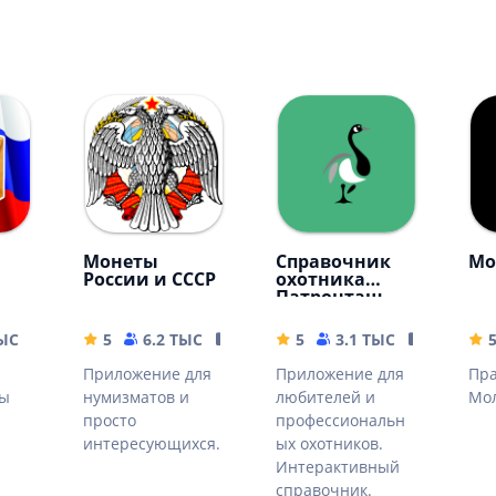
Монеты
Справочник
Мо
России и СССР
охотника
Патронташ
ТЫС
93.29 MB
5
6.2 ТЫС
55 MB
5
3.1 ТЫС
59.28 MB
Приложение для
Приложение для
Пр
ты
нумизматов и
любителей и
Мо
просто
профессиональн
интересующихся.
ых охотников.
Интерактивный
справочник.