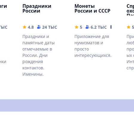
иги
Праздники
Монеты
Сп
России
России и СССР
ох
Па
 ТЫС
72.02 MB
4.8
24 ТЫС
93.29 MB
5
6.2 ТЫС
55 MB
Праздники и
Приложение для
При
памятные даты
нумизматов и
люб
отмечаемые в
просто
пр
России. Дни
интересующихся.
ых 
нки
рождения
Ин
контактов.
спр
Именины.