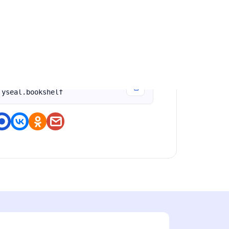
оздание совместных подборок.
оделитесь приложением
https://nashstore.ru/a/com.gra
yseal.bookshelf