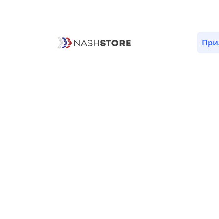
ОПИСАНИЕ
ВЕРСИИ (1)
РАЗРЕШЕНИЯ (10)
При
События «BookClab»
Пока