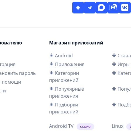
зователю
Магазин приложений
и
Android
Скача
трация
Приложения
Игры
ановить пароль
Категории
Катег
приложений
р помощи
Популярные
Попул
сти
приложения
Подборки
Подбо
приложений
Android TV
Linux
СКОРО