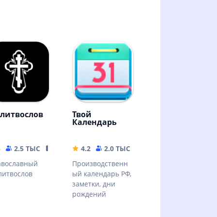
литвослов
Твой
Календарь
5
2.5 ТЫС
441.95 MB
4.2
2.0 ТЫС
5.14 MB
авославный
Производственн
литвослов
ый календарь РФ,
заметки, дни
рождений