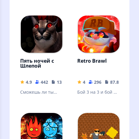
аниматрониками,
и вы переживете
эту ночь...
вероятно.
Пять ночей с
Retro Brawl
Шлепой
4.9
442
134 MB
4
296
87.85 MB
Сможешь ли ты
Бой 3 на 3 и бой на
выжить все ночи в
выживание
этом офисе?