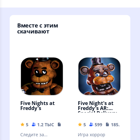
Вместе с этим
скачивают
Five Nights at
Five Night's at
Freddy's
Freddy's AR:
Special Delivery
5
1.2 ТЫС
106.71 MB
5
599
185.15 MB
Следите за
Игра хоррор