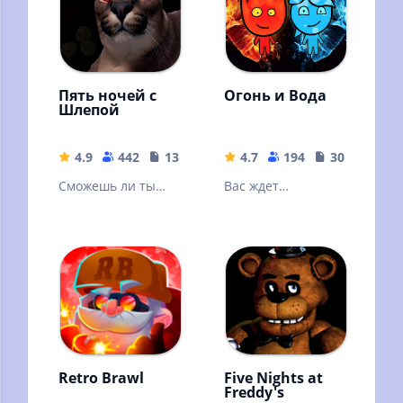
Пять ночей с
Огонь и Вода
Шлепой
4.9
442
134 MB
4.7
194
30.94 MB
Сможешь ли ты
Вас ждет
выжить все ночи в
приключение в
этом офисе?
игре «Огонь и
вода».
Retro Brawl
Five Nights at
Freddy's