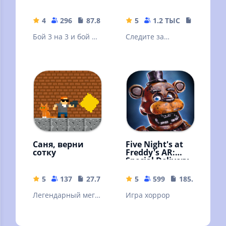
4
296
87.85 MB
5
1.2 ТЫС
106.71 M
Бой 3 на 3 и бой на
Следите за
выживание
аниматрониками,
и вы переживете
эту ночь...
вероятно.
Саня, верни
Five Night's at
сотку
Freddy's AR:
Special Delivery
5
137
27.76 MB
5
599
185.15 MB
Легендарный мега
Игра хоррор
шутер про Саню