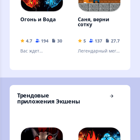
Огонь и Вода
Саня, верни
сотку
4.7
194
30.94 MB
5
137
27.76 MB
Вас ждет
Легендарный мега
приключение в
шутер про Саню
игре «Огонь и
вода».
Трендовые
приложения Экшены