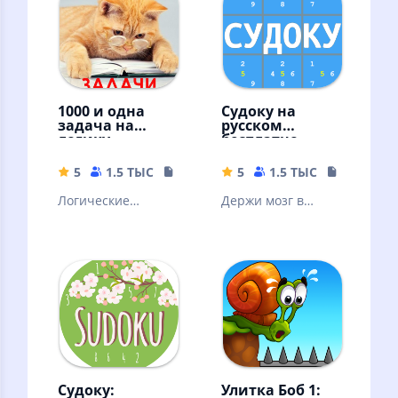
историями.
интернета!
1000 и одна
Судоку на
задача на
русском
логику.
бесплатно
Занимательны
е задачи
5
1.5 ТЫС
31.14 MB
5
1.5 ТЫС
25.67 MB
Логические
Держи мозг в
занимательные
тонусе. Решай
задачи. Голова
судоку - сложные и
думает, мысли
легкие! Судоку -
радуются !
классический
Судоку:
Улитка Боб 1: