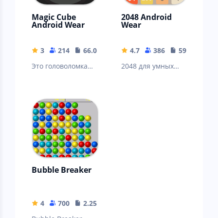
Magic Cube
2048 Android
Android Wear
Wear
3
214
66.02 KB
4.7
386
59.13 KB
Это головоломка
2048 для умных
Magic Cube для
часов Android
умных часов
Wear и мобильных
Android Wear и
телефонов
мобильных
телефонов
Bubble Breaker
4
700
2.25 MB