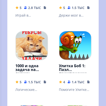
5
2.8 ТЫС
146.32 MB
5
1.5 ТЫС
25.67 MB
Играй в
Держи мозг в
головоломки "три
тонусе. Решай
в ряд",
судоку - сложные и
наслаждайся
легкие! Судоку -
забавными
классический
историями.
1000 и одна
Улитка Боб 1:
задача на
Пазл
логику.
приключение
Занимательны
е задачи
5
1.5 ТЫС
31.14 MB
4
1.4 ТЫС
130.42 M
Логические
Помогите Улитке
занимательные
Бобу пройти все
задачи. Голова
уровни забавного
думает, мысли
приключения с