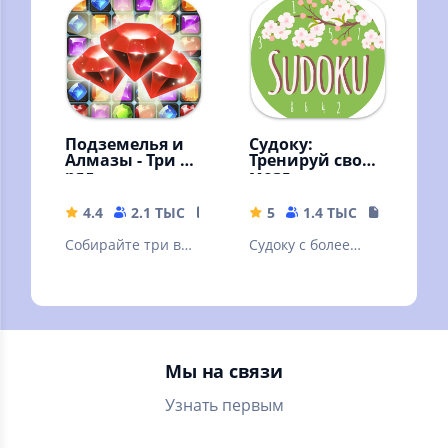
радуются !
головоломками!
Подземелья и
Судоку:
Алмазы - Три в
Тренируй свой
ряд
мозг
4.4
2.1 ТЫС
26.5 MB
5
1.4 ТЫС
17.73 MB
Собирайте три в
Судоку с более
ряд алмазы и
50,000 задачами,
кристаллы на
простой графикой
русском языке в
и убойными
игре без
возможностями
интернета!
Мы на связи
Узнать первым