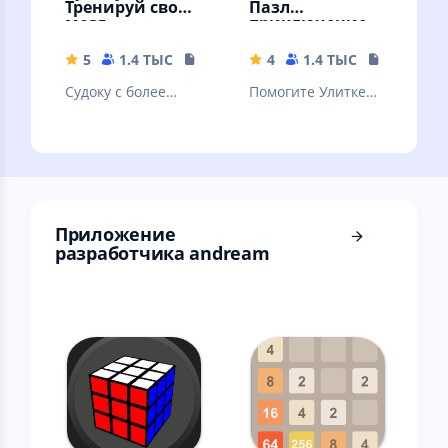
Тренируй свой
Пазл
мозг
приключение
5
1.4 ТЫС
17.73 MB
4
1.4 ТЫС
130.42 M
Судоку с более
Помогите Улитке
50,000 задачами,
Бобу пройти все
простой графикой
уровни забавного
и убойными
приключения с
возможностями
головоломками!
Приложение
разработчика andream