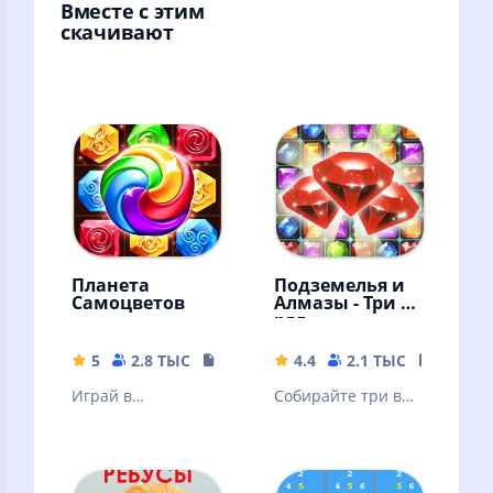
Вместе с этим
скачивают
Планета
Подземелья и
Самоцветов
Алмазы - Три в
ряд
5
2.8 ТЫС
146.32 MB
4.4
2.1 ТЫС
26.5 M
Играй в
Собирайте три в
головоломки "три
ряд алмазы и
в ряд",
кристаллы на
наслаждайся
русском языке в
забавными
игре без