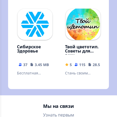
косметики РИВ
AVON
ГОШ в одном
приложении!
Сибирское
Твой цветотип.
Здоровье
Советы для
всех
37
3.45 MB
5
115
28.54 MB
Бесплатная
Стань своим
регистрация и
бесплатным
каталог в
стилистом! Лучшее
интернет-
приложение по
магазине Siberian
цветотипу
Wellness
внешности.
Мы на связи
Узнать первым