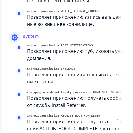
ые с внешнего накопителя.
android.permission.WRITE_EXTERNAL_STORAGE
Позволяет приложению записывать дан
ные во внешнее хранилище.
system
android.permission.POST_NOTIFICATIONS
Позволяет приложению публиковать уве
домления.
android.permission.INTERNET
Позволяет приложениям открывать сете
вые сокеты.
com.google.android.finsky.permissio
Позволяет приложению получать сообщени
от службы Install Referrer.
android.permission.RECEIVE_BOOT_COMPLETED
Позволяет приложению получать сообщ
ение ACTION_BOOT_COMPLETED, которое