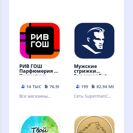
РИВ ГОШ
Мужские
Парфюмерия и
стрижки
Косметика
SupermanCut
14 ТЫС
76.98 MB
199
82.94 MB
Все магазины
Сеть SupermanCut
парфюмерии и
- стрижки,
косметики РИВ
стайлинг бороды,
ГОШ в одном
бритье, укладка и
приложении!
другие услуги