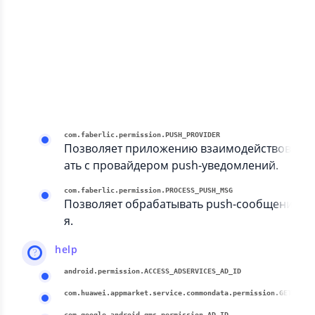
ию получить информацию о том, какие п
риложения используются на устройстве.
communication
com.google.android.c2dm.permission.RECEIVE
Позволяет получать сообщения из облак
а на устройство.
com.faberlic.permission.PUSH_PROVIDER
Позволяет приложению взаимодействов
ать с провайдером push-уведомлений.
com.faberlic.permission.PROCESS_PUSH_MSG
Позволяет обрабатывать push-сообщени
я.
help
android.permission.ACCESS_ADSERVICES_AD_ID
com.huawei.appmarket.service.comm
com.google.android.gms.permission.AD_ID