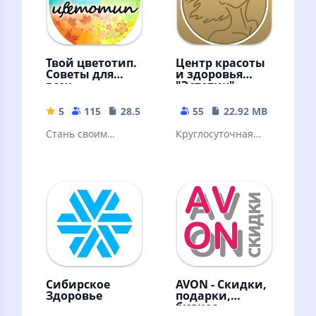
Твой цветотип.
Центр красоты
Советы для
и здоровья
всех
"Эстетик"
5
115
28.54 MB
55
22.92 MB
Стань своим
Круглосуточная
бесплатным
онлайн-запись в
стилистом! Лучшее
центр красоты и
приложение по
здоровья "Эстетик"
цветотипу
внешности.
Сибирское
AVON - Скидки,
Здоровье
подарки,
бизнес