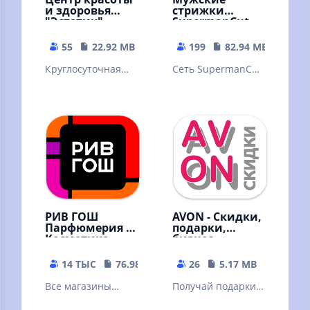
и здоровья
стрижки
"Эстетик"
SupermanCut
55
22.92 MB
199
82.94 MB
Круглосуточная
Сеть SupermanCut
онлайн-запись в
- стрижки,
центр красоты и
стайлинг бороды,
здоровья "Эстетик"
бритье, укладка и
другие услуги
РИВ ГОШ
AVON - Скидки,
Парфюмерия и
подарки,
Косметика
бизнес
14 ТЫС
76.98 MB
26
5.17 MB
Все магазины
Получай подарки и
парфюмерии и
скидки в каталоге