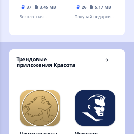
37
3.45 MB
26
5.17 MB
Бесплатная
Получай подарки и
регистрация и
скидки в каталоге
каталог в
AVON
интернет-
магазине Siberian
Wellness
Трендовые
приложения Красота
Центр красоты
Мужские