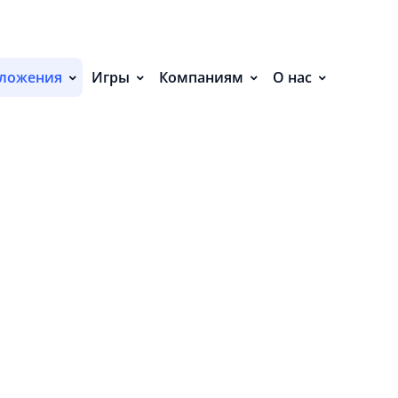
С
П
ложения
Игры
Компаниям
О нас
С
Р
Р
СВ
Р
О
 нет событий.
П
П
В
О
З
Б
в
П