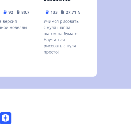
рисование
5
92
80.76 MB
133
27.71 MB
a версия
Учимся рисовать
мной новеллы
с нуля шаг за
шагом на бумаге.
Научиться
рисовать с нуля
просто!