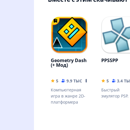
Geometry Dash
PPSSPP
(+ Мод)
5
9.9 ТЫС
77.28 MB
5
3.4 Т
Компьютерная
Быстрый
игра в жанре 2D-
эмулятор PSP.
платформера