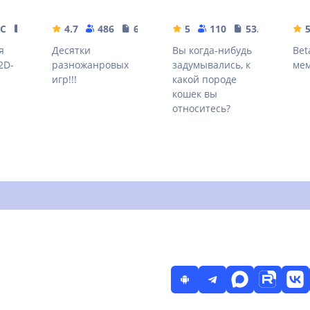
ЫС
77.28 MB
4.7
486
6.8 MB
5
110
53.21 MB
я
Десятки
Вы когда-нибудь
Bet
2D-
разножанровых
задумывались, к
ме
игр!!!
какой породе
кошек вы
относитесь?