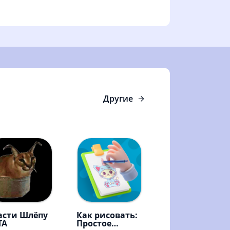
Другие
асти Шлёпу
Как рисовать:
TA
Простое