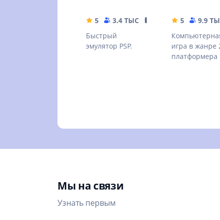
5
3.4 ТЫС
36.97 MB
5
9.9 Т
Быстрый
Компьютерна
эмулятор PSP.
игра в жанре 
платформера
Мы на связи
Узнать первым