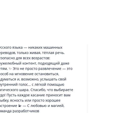
ля полного погружения в магию.
олностью офлайн: гадайте в метро, в лесу
ли на вершине горы — без интернета и
ез рекламы (если вы не добавили её сами
). Адаптивный интерфейс: идеально
ыглядит на любом Android-устройстве —
мартфоне или планшете, в портретной или
льбомной ориентации. Полная поддержка
усского языка — никаких машинных
ереводов, только живая, тёплая речь.
езопасно для всех возрастов:
ружелюбный контент, подходящий даже
етям. ✨ Это не просто развлечение — это
пособ на мгновение остановиться,
адуматься и, возможно, услышать свой
нутренний голос… с лёгкой помощью
агического шара. Спасибо, что выбираете
удо! Пусть каждое касание приносит вам
лыбку, ясность или просто хорошее
астроение 💫 — С любовью и магией,
оманда разработчиков