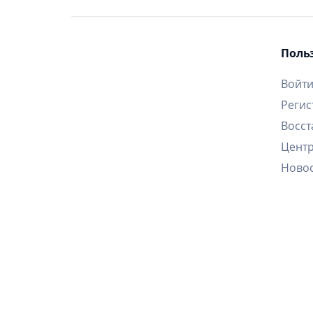
Поль
Войт
Регис
Восст
Цент
Ново