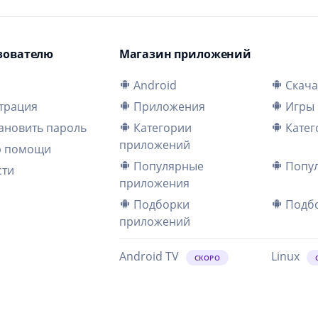
зователю
Магазин приложений
и
Android
Скача
трация
Приложения
Игры
ановить пароль
Категории
Катег
приложений
р помощи
Популярные
Попул
сти
приложения
Подборки
Подбо
приложений
Android TV
Linux
СКОРО