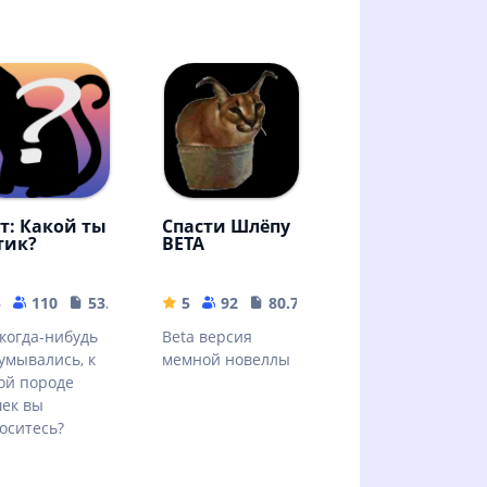
ст: Какой ты
Спасти Шлёпу
тик?
BETA
5
110
53.21 MB
5
92
80.76 MB
когда-нибудь
Beta версия
умывались, к
мемной новеллы
ой породе
ек вы
оситесь?