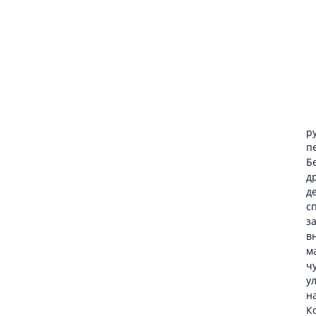
д
П
и
б

в
с
а
р
п
Б
д
д
с
з
в
м
ч
у
н
К