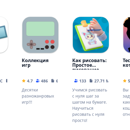
Коллекция
Как рисовать:
Те
игр
Простое
ко
рисование
ЫС
36.97 MB
4.7
486
6.8 MB
133
27.71 MB
Десятки
Учимся рисовать
Вы 
разножанровых
с нуля шаг за
зад
игр!!!
шагом на бумаге.
как
Научиться
кош
рисовать с нуля
отн
просто!