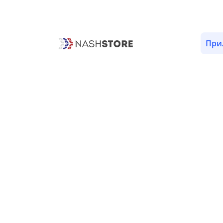
ОПИСАНИЕ
ВЕРСИИ (1)
РАЗРЕШЕНИЯ (2)
При
События «Fortune Ball»
Пока